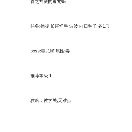
森之神殿的毒龙蝎
任务:捕捉 长尾怪手 波波 向日种子 各1只
boss:毒龙蝎 属性:毒
推荐
等级 1
攻略
：教学关,无难点