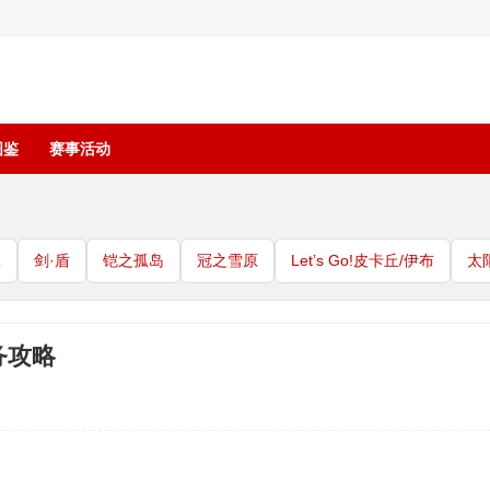
图鉴
赛事活动
珠
剑·盾
铠之孤岛
冠之雪原
Let’s Go!皮卡丘/伊布
太
务攻略