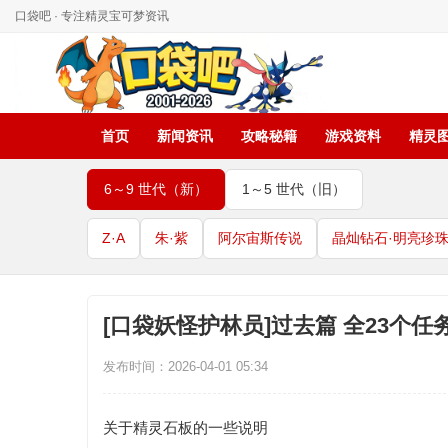
口袋吧 · 专注精灵宝可梦资讯
首页
新闻资讯
攻略秘籍
游戏资料
精灵
6～9 世代（新）
1～5 世代（旧）
Z·A
朱·紫
阿尔宙斯传说
晶灿钻石·明亮珍
[口袋妖怪护林员]过去篇 全23个任
发布时间：2026-04-01 05:34
关于
精灵
石板的一些说明