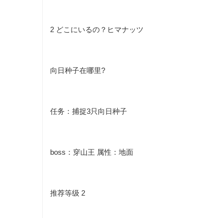
2
どこにいるの？ヒマナッツ
向日种子在哪里?
任务：捕捉3只向日种子
boss：穿山王 属性：地面
推荐等级 2