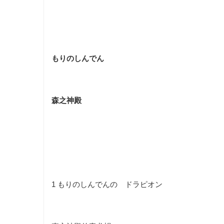
もりのしんでん
森之神殿
1
もりのしんでんの ドラピオン