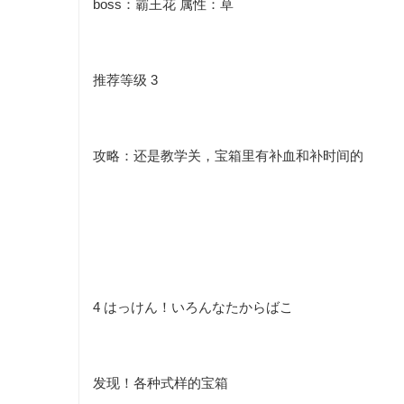
boss：霸王花 属性：草
推荐等级 3
攻略：还是教学关，宝箱里有补血和补
时间
的
4
はっけん！いろんなたからばこ
发现！各种式样的宝箱