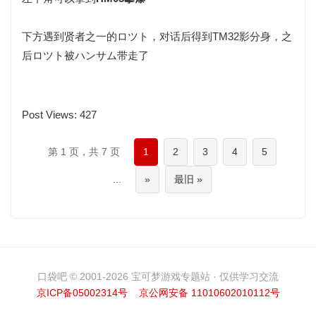
下方遇到贤者之一的ロツト，对话后得到TM32影分身，之
后ロツト被ハンサム带走了
Post Views:
427
第 1 页，共 7 页
1
2
3
4
5
...
»
最旧 »
口袋吧 © 2001-2026 宝可梦游戏专题站 · 仅供学习交流
京ICP备05002314号
京公网安备 11010602010112号