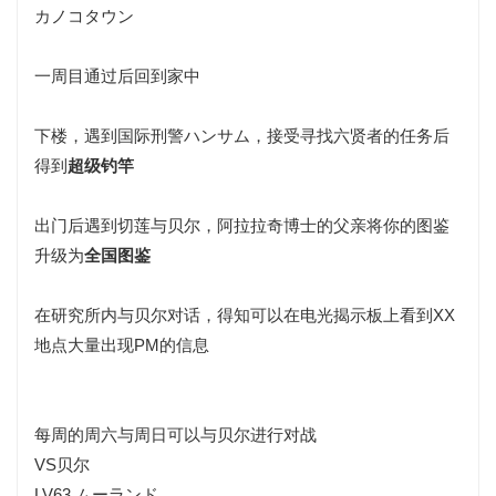
カノコタウン
一周目通过后回到家中
下楼，遇到国际刑警ハンサム，接受寻找六贤者的
任务
后
得到
超级钓竿
出门后遇到切莲与贝尔，阿拉拉奇博士的父亲将你的
图鉴
升级为
全国图鉴
在研究所内与贝尔对话，得知可以在电光揭示板上看到XX
地点大量出现PM的信息
每周的周六与周日可以与贝尔进行对战
VS贝尔
LV63 ムーランド