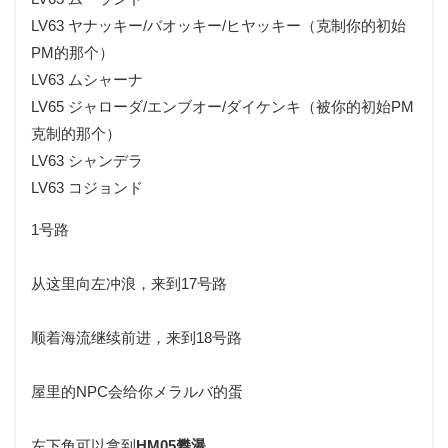
LV63 ヤナッキー/バオッキー/ヒヤッキー（克制你的初始
PM的那个）
LV63 ムシャーナ
LV65 ジャローダ/エンブオー/ダイケンキ（被你的初始PM
克制的那个）
LV63 シャンデラ
LV63 コジョンド
1号路
从这里向左冲浪，来到17号路
顺着海流继续前进，来到18号路
屋里的NPC会给你メラルバ的蛋
左下角可以拿到
HM05攀瀑