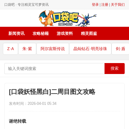
口袋吧 · 专注精灵宝可梦资讯
登录
|
注册
|
关于我们
新闻资讯
攻略秘籍
游戏资料
精灵图鉴
Z·A
朱·紫
阿尔宙斯传说
晶灿钻石·明亮珍珠
剑·盾
搜索
[口袋妖怪黑白]二周目图文攻略
发布时间：2026-04-01 05:34
谢绝转载