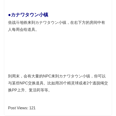
●カナワタウン小镇
坐
战斗
地铁来到カナワタウン小镇，在右下方的房间中有
人每周会给道具。
到周末，会有大量的NPC来到カナワタウン小镇，你可以
与某些NPC交换道具。比如用20个
精灵
球或者2个逃脱绳交
换PP上升、复活药等等。
Post Views:
121