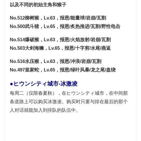
以及不同的初始主角和猴子
No.512柳树猴，Lv.63，报恩/能量球/岩崩/瓦割
No.500武斗猪，Lv.65，报恩/炙热推进/瓦割/野性电击
No.514爆破猴，Lv.63，报恩/火焰放射/岩崩/瓦割
No.503大剑海獭，Lv.65，报恩/十字剪/水尾/燕返
No.516水压猴，Lv.63，报恩/冲浪/岩崩/瓦割
No.497皇家蛇，Lv.65，报恩/绿叶风暴/龙之尾/盘绕
●ヒウンシティ城市-冰激凌
每周二（仅限春夏秋），在ヒウンシティ城市，在中间那
条道路上可以购买冰激凌。购买时只要与排在最后的那个
人对话就能加入到排队的队伍中。