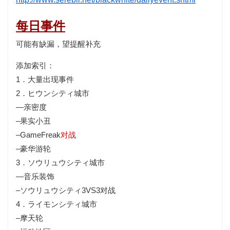
每日事件
可能有缺漏，望提醒补充
添加索引：
1．大量出现事件
2．ヒウンシティ城市
—
亲密
度
–果实小丑
–GameFreak
对战
–豪华游轮
3．ソウリュウシティ城市
—
音乐
装饰
–ソウリュウシティ3VS3对战
4．ライモンシティ城市
–摩天轮