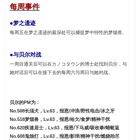
每周事件
●梦之遗迹
每周五在梦之遗迹的最深处可以捕捉梦中
特性
的梦烟兽。
●与贝尔对战
一周目
通关
后可以在カノコタウン的博士处找到贝尔，与
她对话后可以在接下去的每周六与周日与她对战。
贝尔的PM为：
No.508长须犬，Lv.63，报恩/冲浪/野性电击/冰之牙
No.518梦烟兽，Lv.63，报恩/哈欠/食梦/精神干扰
No.620疾速居士，Lv.63，报恩/下马威/吸收拳/蜻蜓返
No.608鬼烛灯，Lv.63，报恩/影球/精神干扰/燃烧殆尽