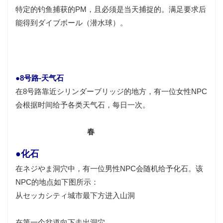
特定的钓鱼捕获的PM，且必须是当天捕捉的。满足要求后
能得到ダイブボール（潜水球）。
●8号路-天气石
在8号路靠近シリンダーブリッジ的地方，有一位女性NPC
会根据时间给予各类天气石，每日一次。
春
●化石
在ネジやま洞穴中，有一位男性NPC会随机给予化石。该
NPC的地点如下图所示：
从セッカシティ城市最下方进入山洞
在第一个岔道向下走出洞穴