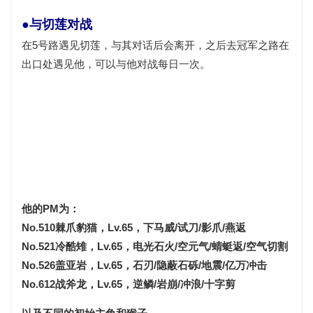
●与切莲对战
在5号路遇见切莲，与其对话后会离开，之后去冠军之路在
出口处遇见他，可以与他对战每日一次。
他的PM为：
No.510棘爪豹猫，Lv.65，下马威/试刀/影爪/燕返
No.521冷酷雉，Lv.65，电光石火/空元气/蜻蜓返/空气切割
No.526盖亚岩，Lv.65，石刃/隐蔽石砾/地震/亿万冲击
No.612战斧龙，Lv.65，逆鳞/岩崩/冲浪/十字剪