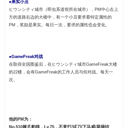
●果实小丑
ヒウンシティ城市（即虫系道馆所在城市），PM中心左上
方的道路右边的大楼中，有一个小丑要求看特定属性的
PM，奖励是果实。每日一次，要求的属性也会变化。
●GameFreak对战
在取得全国图鉴后，在ヒウンシティ城市GameFreak大楼
的22楼，会有GameFreak的工作人员与你对战。每天一
次。
他的PM为：
No.510棘爪豹猫，Lv.75，不意打/试刀/下马威/草绳结