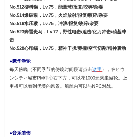
No.512柳树猴，Lv.75，能量球/报复/咬碎/杂耍
No.514爆破猴，Lv.75，火焰放射/报复/咬碎/杂耍
No.516水压猴，Lv.75，冲浪/报复/咬碎/杂耍
No.523奔雷斑马，Lv.77，野性电击/追击/亿万冲击/硝基冲
击
No.528心印蝠，Lv.75，精神干扰/莽撞/空气切割/精神震动
●豪华游轮
每天傍晚（不同季节的傍晚
时间
段请点击
这里
），在ヒウ
ンシティ城市PM中心右下方，可以花1000元乘坐游轮。上
甲板可以看到优美的风景。船舱内可以与NPC对战。
●音乐装饰