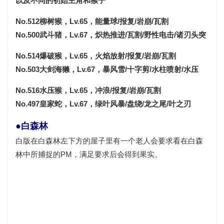
以及不同的初始
主角
和
猴子
No.512柳树猴，Lv.65，能量球/报复/岩崩/瓦割
No.500武斗猪，Lv.67，炽热推进/瓦割/野性电击/诸刃头突
No.514爆破猴，Lv.65，火焰放射/报复/岩崩/瓦割
No.503大剑海獭，Lv.67，暴风雪/十字剪/水柱喷射/水压
No.516水压猴，Lv.65，冲浪/报复/岩崩/瓦割
No.497皇家蛇，Lv.67，绿叶风暴/盘绕/龙之尾/叶之刃
●白森林
白版在白森林左下方的屋子里有一个老人会要求看在白森
林中所捕捉的PM，满足要求后会得到果实。