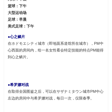
篮球：下午
大型运动场
足球：早晨
美式足球：下午
●心之鳞片
在ホドモエシティ城市（即地面系道馆所在城市），PM中
心西面的房间内，给一名女性看会特定
技能
的特点PM能得
到心之鳞片。
●希罗娜对战
在取得全国图鉴之后，可以在サザナミタウン城市PM中心
左边的房间中与希罗娜对战，每日一次，仅限春季。