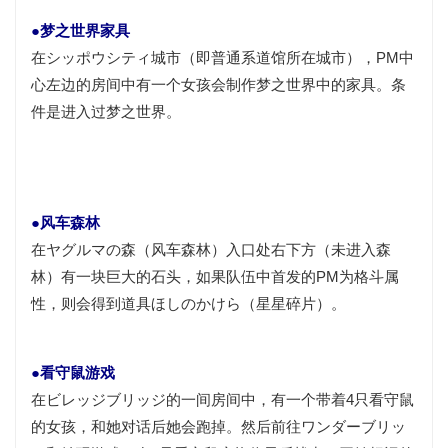
●梦之世界家具
在シッポウシティ城市（即普通系道馆所在城市），PM中
心左边的房间中有一个女孩会制作梦之世界中的家具。条
件是进入过梦之世界。
●风车森林
在ヤグルマの森（风车森林）入口处右下方（未进入森
林）有一块巨大的石头，如果
队伍
中首发的PM为格斗属
性，则会得到道具ほしのかけら（星星碎片）。
●看守鼠游戏
在ビレッジブリッジ的一间房间中，有一个带着4只看守鼠
的女孩，和她对话后她会跑掉。然后前往ワンダーブリッ