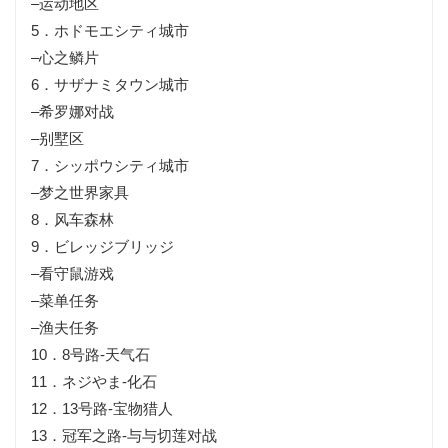
–运动地区
5．ホドモエシティ城市
–心之鳞片
6．サザナミタウン城市
–希罗娜对战
–别墅区
7．シッポウシティ城市
–梦之
世界
家具
8．风车森林
9．ビレッジブリッジ
–看守鼠
游戏
–菜单
任务
–渔夫任务
10．8号路-天气石
11．ネジやま-
化石
12．13号路-宝物猎人
13．
冠军
之路-与与切莲对战