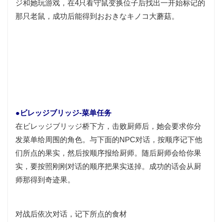
ジ和她玩游戏，在4只看守鼠变换位子后找出一开始标记的
那只老鼠，成功后能得到おおきなキノコ大蘑菇。
●ビレッジブリッジ-菜单任务
在ビレッジブリッジ桥下方，击败厨师后，她会要求你分
发菜单给周围的角色。与下面的NPC对话，按顺序记下他
们所点的果实，然后按顺序报给厨师。随后厨师会给你果
实，要按照刚刚对话的顺序把果实送掉。成功的话会从厨
师那得到奇迹果。
对战后依次对话，记下所点的食材