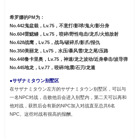
希罗娜的PM为：
No.442鬼盆栽，Lv.75，不意打/影球/鬼火/影分身
No.604雷鰓鳗，Lv.75，咬碎/野性电击/龙爪/火焰放射
No.628战鹰，Lv.75，战鸟/破碎爪/影爪/报仇
No.350美丽龙，Lv75，水压/暴风雪/龙之尾/压路
No.448鲁卡里奥，Lv.75，神速/龙之波动/近身拳击/波导弹
No.445地龙，Lv.77，咬碎/地震/石刃/龙遁
●サザナミタウン别墅区
在サザナミタウン左方的サザナミタウン别墅区，可以与
一名NPC对战，击败他后会进入别墅内，第二天可以再和
他对战，获胜后会有新的NPC加入对战直至总共6名
NPC。这些对战有很高的报酬。