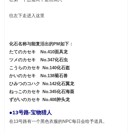
往左下走进入这里
化石名称与能复活出的PM如下：
たてのカセキ No.410面具龙
ツメのカセキ No.347化石虫
こうらのカセキ No.140化石盔
かいのカセキ No.138菊石兽
ひみつのコハク No.142化石翼龙
ねっこのカセキ No.345化石海葵
ずがいのカセキ No.408肿头龙
●13号路-宝物猎人
在13号路有一个黑色衣服的NPC每日会给予道具。