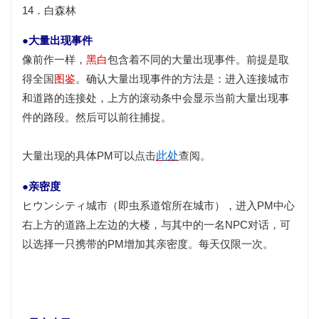
14．白森林
●大量出现事件
像前作一样，
黑白
包含着不同的大量出现事件。前提是取
得全国
图鉴
。确认大量出现事件的方法是：进入连接城市
和道路的连接处，上方的滚动条中会显示当前大量出现事
件的路段。然后可以前往捕捉。
大量出现的具体PM可以点击
此处
查阅。
●亲密度
ヒウンシティ城市（即虫系道馆所在城市），进入PM中心
右上方的道路上左边的大楼，与其中的一名NPC对话，可
以选择一只携带的PM增加其亲密度。每天仅限一次。