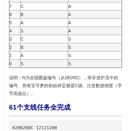
7
C
A
6
B
A
5
A
A
4
S
A
3
C
S
2
B
S
1
A
S
0
S
S
说明：N为全国图鉴编号（从0到492），而非巡护员中的
编号。所有宝可梦的初始评定都是C级。注意数据倒置（字
节高低位）。
61个支线任务全完成
020B288C 12121200
