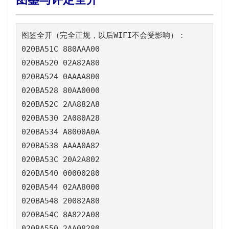
图鉴全开（完全正规，以后WIFI不会受影响）：

020BA51C 880AAA00

020BA520 02A82A80

020BA524 0AAAA800

020BA528 80AA0000

020BA52C 2AA882A8

020BA530 2A080A28

020BA534 A8000A0A

020BA538 AAAA0A82

020BA53C 20A2A802

020BA540 00000280

020BA544 02AA8000

020BA548 20082A80

020BA54C 8A822A08

020BA550 2AA08280
