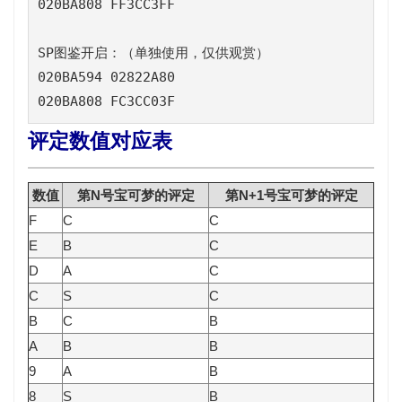
020BA808 FF3CC3FF

SP图鉴开启：（单独使用，仅供观赏）

020BA594 02822A80

020BA808 FC3CC03F
评定数值对应表
数值
第N号宝可梦的评定
第N+1号宝可梦的评定
F
C
C
E
B
C
D
A
C
C
S
C
B
C
B
A
B
B
9
A
B
8
S
B