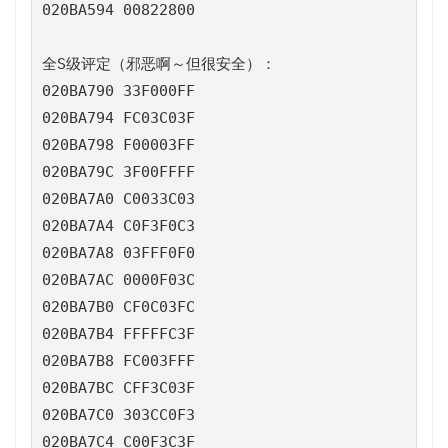
020BA594 00822800

全S级评定（邪恶啊～但很安全）：

020BA790 33F000FF

020BA794 FC03C03F

020BA798 F00003FF

020BA79C 3F00FFFF

020BA7A0 C0033C03

020BA7A4 C0F3F0C3

020BA7A8 03FFF0F0

020BA7AC 0000F03C

020BA7B0 CF0C03FC

020BA7B4 FFFFFC3F

020BA7B8 FC003FFF

020BA7BC CFF3C03F

020BA7C0 303CC0F3

020BA7C4 C00F3C3F
