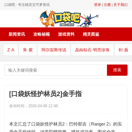
口袋吧 · 专注精灵宝可梦资讯
登录
|
注册
|
关于我们
新闻资讯
攻略秘籍
游戏资料
精灵图鉴
Z·A
朱·紫
阿尔宙斯传说
晶灿钻石·明亮珍珠
剑·盾
搜索
[口袋妖怪护林员2]金手指
发布时间：2026-04-08 12:48
本文汇总了口袋妖怪护林员2：巴特那吉（Ranger 2）的实
用金手指代码，涵盖陀螺能量、捕捉成功率、图鉴全开、