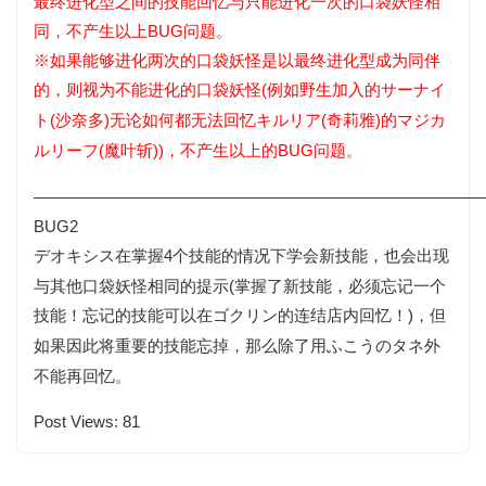
最终进化型之间的技能回忆与只能进化一次的口袋妖怪相
同，不产生以上BUG问题。
※如果能够进化两次的口袋妖怪是以最终进化型成为同伴
的，则视为不能进化的口袋妖怪(例如野生加入的
サーナイ
(沙奈多)无论如何都无法回忆
(奇莉雅)的
ト
キルリア
マジカ
(魔叶斩))，不产生以上的BUG问题。
ルリーフ
———————————————————————————
BUG2
在掌握4个技能的情况下学会新技能，也会出现
デオキシス
与其他口袋妖怪相同的提示(掌握了新技能，必须忘记一个
技能！忘记的技能可以在
的连结店内回忆！)，但
ゴクリン
如果因此将重要的技能忘掉，那么除了用
外
ふこうのタネ
不能再回忆。
Post Views:
81