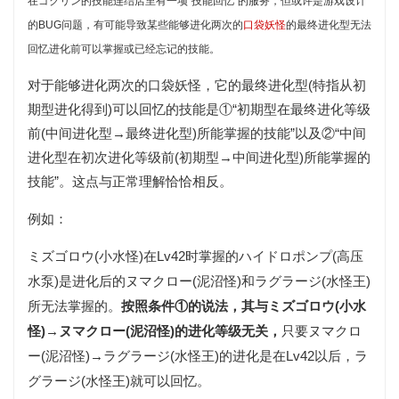
在
ゴクリン
的技能连结店里有一项“技能回忆”的服务，但或许是游戏设计
的BUG问题，有可能导致某些能够进化两次的
口袋妖怪
的最终进化型无法
回忆进化前可以掌握或已经忘记的技能。
对于能够进化两次的口袋妖怪，它的最终进化型(特指从初
期型进化得到)可以回忆的技能是①“初期型在最终进化等级
前(中间进化型→最终进化型)所能掌握的技能”以及②“中间
进化型在初次进化等级前(初期型→中间进化型)所能掌握的
技能”。这点与正常理解恰恰相反。
例如：
(小水怪)在Lv42时掌握的
(高压
ミズゴロウ
ハイドロポンプ
水泵)是进化后的
(泥沼怪)和
(水怪王)
ヌマクロー
ラグラージ
所无法掌握的。
按照条件①的说法，其与
(小水
ミズゴロウ
怪)→
(泥沼怪)的进化等级无关，
只要
ヌマクロー
ヌマクロ
(泥沼怪)→
(水怪王)的进化是在Lv42以后，
ー
ラグラージ
ラ
(水怪王)就可以回忆。
グラージ