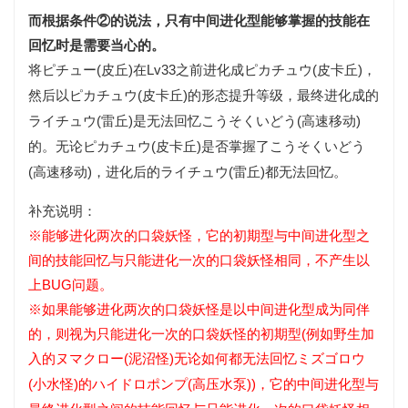
而根据条件②的说法，只有中间进化型能够掌握的技能在
回忆时是需要当心的。
将
(皮丘)在Lv33之前进化成
(皮卡丘)，
ピチュー
ピカチュウ
然后以
(皮卡丘)的形态提升等级，最终进化成
ピカチュウ
的
(雷丘)是无法回忆
(高速移动)
ライチュウ
こうそくいどう
的。无论
(皮卡丘)是否掌握了
ピカチュウ
こうそくいどう
(高速移动)，进化后的
(雷丘)都无法回忆。
ライチュウ
补充说明：
※能够进化两次的口袋妖怪，它的初期型与中间进化型之
间的技能回忆与只能进化一次的口袋妖怪相同，不产生以
上BUG问题。
※如果能够进化两次的口袋妖怪是以中间进化型成为同伴
的，则视为只能进化一次的口袋妖怪的初期型(例如野生加
入的
(泥沼怪)无论如何都无法回忆
ヌマクロー
ミズゴロウ
(小水怪)的
(高压水泵))，它的中间进化型与
ハイドロポンプ