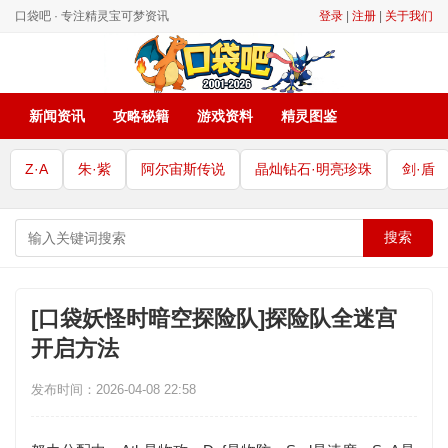
口袋吧 · 专注精灵宝可梦资讯
登录
|
注册
|
关于我们
新闻资讯
攻略秘籍
游戏资料
精灵图鉴
Z·A
朱·紫
阿尔宙斯传说
晶灿钻石·明亮珍珠
剑·盾
搜索
[口袋妖怪时暗空探险队]探险队全迷宫
开启方法
发布时间：2026-04-08 22:58