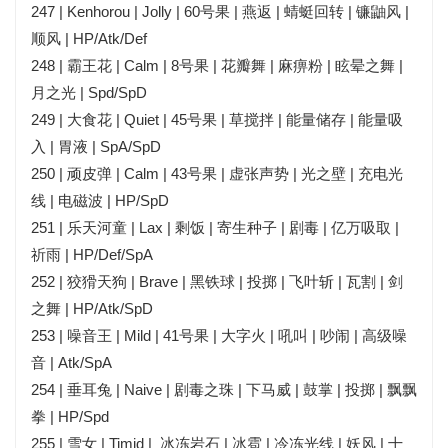
247 | Kenhorou | Jolly | 60号果 | 燕返 | 蜻蜓回转 | 镰鼬风 |
顺风 | HP/Atk/Def
248 | 霸王花 | Calm | 8号果 | 花瓣舞 | 麻痹粉 | 眩晕之舞 |
月之光 | Spd/SpD
249 | 大食花 | Quiet | 45号果 | 草搅拌 | 能量储存 | 能量吸
入 | 胃液 | SpA/SpD
250 | 顽皮弹 | Calm | 43号果 | 虚张声势 | 光之壁 | 充电光
线 | 电磁波 | HP/SpD
251 | 乐天河童 | Lax | 剩饭 | 寄生种子 | 剧毒 | 亿万吸取 |
祈雨 | HP/Def/SpA
252 | 狡猾天狗 | Brave | 黑铁球 | 投掷 | 飞叶斩 | 瓦割 | 剑
之舞 | HP/Atk/SpD
253 | 噪音王 | Mild | 41号果 | 大字火 | 吼叫 | 吵闹 | 高级噪
音 | Atk/SpA
254 | 垂耳兔 | Naive | 剧毒之珠 | 下马威 | 鼓掌 | 投掷 | 飘飘
拳 | HP/Spd
255 | 雪女 | Timid | 冰冻岩石 | 冰雹 | 冷冻光线 | 妖风 | 十