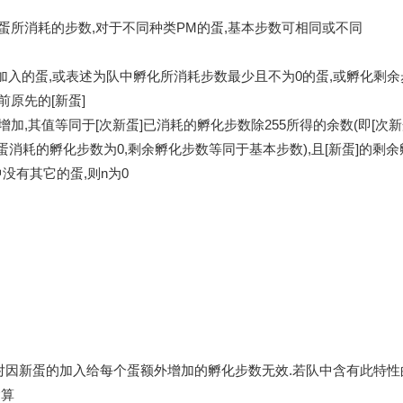
只蛋所消耗的步数,对于不同种类PM的蛋,基本步数可相同或不同
最后加入的蛋,或表述为队中孵化所消耗步数最少且不为0的蛋,或孵化剩
前原先的[新蛋]
加,其值等同于[次新蛋]已消耗的孵化步数除255所得的余数(即[次新
新蛋消耗的孵化步数为0,剩余孵化步数等同于基本步数),且[新蛋]的剩
中没有其它的蛋,则n为0
而对因新蛋的加入给每个蛋额外增加的孵化步数无效.若队中含有此特性的
运算