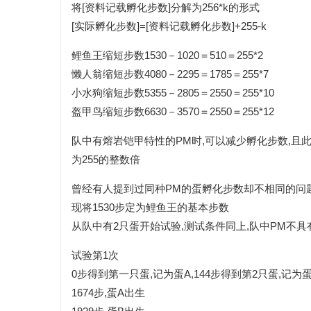
将[资料记载孵化步数]分解为256*k的形式
[实际孵化步数]=[资料记载孵化步数]+255-k
鲤鱼王缩短步数1530－1020＝510＝255*2
懒人翁缩短步数4080－2295＝1785＝255*7
小水狗缩短步数5355－2805＝2550＝255*10
盔甲鸟缩短步数6630－3570＝2550＝255*12
队中有熔岩铠甲特性的PM时,可以减少孵化步数,且
为255的整数倍
曾经有人提到过同种PM的蛋孵化步数却不相同的问
现将1530步定为鲤鱼王的基本步数
从队中有2只蛋开始试验,测试条件同上,队中PM不
试验第1次
0步得到第一只蛋,记为蛋A,144步得到第2只蛋,记为蛋
1674步,蛋A出生