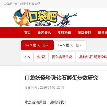
口袋吧 · 专注精灵宝可梦资讯
首页
新闻资讯
攻略秘籍
游戏资料
精灵
6～9 世代（新）
1～5 世代（旧）
Z·A
朱·紫
阿尔宙斯传说
晶灿钻石·明亮珍
口袋妖怪珍珠钻石孵蛋步数研究
发布时间：2026-04-08 12:48
水之波动原创，谢绝转载！