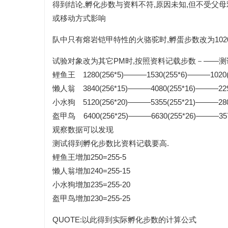
得到结论,孵化步数与资料不符,原因未知,但不受父
或移动方式影响
队中只有熔岩铠甲特性的火骆驼时,孵蛋步数改为102
试验对象改为其它PM时,按照资料记载步数－――
鲤鱼王 1280(256*5)―――1530(255*6)―――1020(2
懒人翁 3840(256*15)―――4080(255*16)―――2295
小水狗 5120(256*20)―――5355(255*21)―――2805
盔甲鸟 6400(256*25)―――6630(255*26)―――3570
观察数据可以发现
测试得到孵化步数比资料记载要高.
鲤鱼王增加250=255-5
懒人翁增加240=255-15
小水狗增加235=255-20
盔甲鸟增加230=255-25
QUOTE:以此得到实际孵化步数的计算公式