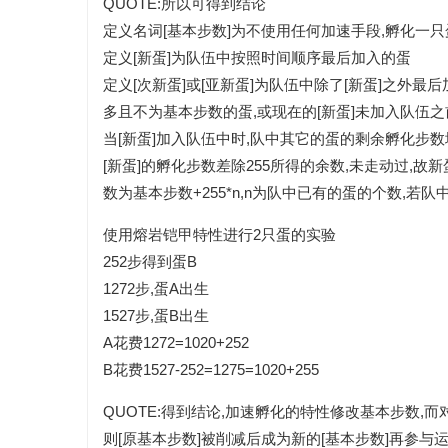
QUOTE:所以可得到结论
定义名词[基本步数]为不使用任何加速手段,孵化一
定义[新蛋]为队伍中按照时间顺序最后加入的蛋
定义[次新蛋]或[亚新蛋]为队伍中除了[新蛋]之外
多且不为基本步数的蛋,或现在的[新蛋]未加入队伍之
当[新蛋]加入队伍中时,队中其它的蛋的剩余孵化步数增
[新蛋]的孵化步数差除255所得的余数,未走动过,故
数为基本步数+255*n,n为队中已有的蛋的个数,若队
使用熔岩铠甲特性进行2只蛋的实验
252步得到蛋B
1272步,蛋A出生
1527步,蛋B出生
A花费1272=1020+252
B花费1527-252=1275=1020+255
QUOTE:得到结论,加速孵化的特性修改基本步数,
则[原基本步数]被削减后成为新的[基本步数]再参与