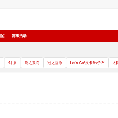
图鉴
赛事活动
珠
剑·盾
铠之孤岛
冠之雪原
Let’s Go!皮卡丘/伊布
太