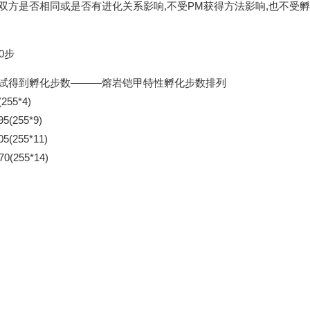
母双方是否相同或是否有进化关系影响,不受PM获得方法影响,也不受
0步
测试得到孵化步数―――熔岩铠甲特性孵化步数排列
55*4)
(255*9)
(255*11)
(255*14)