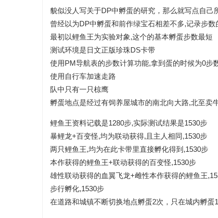
貌似没人写关于DP中孵蛋的研究，那么就写点自己
曾经以为DP中孵蛋和前作绿宝石相差不多,记录步
最初以鲤鱼王为实验对象,这个的基本孵蛋步数最短
测试环境是日文正版珍珠DS卡带
使用PM导航表的步数计算功能,拿到蛋的时候为0步
使用自行车加速走路
队中只有一只椋鹰
孵蛋地点是经过有饲养屋城市的南北向大路,北至卖牛
鲤鱼王资料记载是1280步,实际测试结果是1530步
暴鲤龙+百变怪,均为联动获得,且主人相同,1530步
两只鲤鱼王,均为在此卡带里直接孵化得到,1530步
本作获得的鲤鱼王+联动获得的百变怪,1530步
雄性联动获得的血翼飞龙+雌性本作获得的鲤鱼王,15
步行孵化,1530步
在道路和城镇不断切换地点孵蛋2次，只在城内孵蛋1次