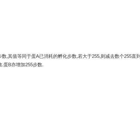
数,其值等同于蛋A已消耗的孵化步数,若大于255,则减去数个255直
.蛋B亦增加255步数.