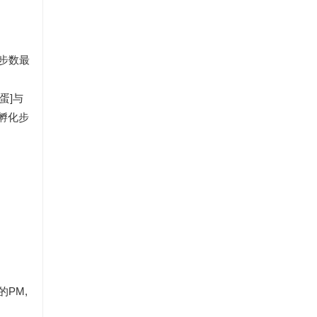
余步数最
蛋]与
余孵化步
PM,