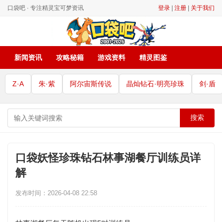
口袋吧 · 专注精灵宝可梦资讯
登录
|
注册
|
关于我们
新闻资讯
攻略秘籍
游戏资料
精灵图鉴
Z·A
朱·紫
阿尔宙斯传说
晶灿钻石·明亮珍珠
剑·盾
搜索
口袋妖怪珍珠钻石林事湖餐厅训练员详
解
发布时间：2026-04-08 22:58