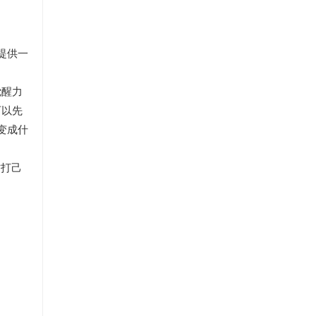
提供一
觉醒力
可以先
变成什
攻打己