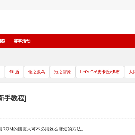
图鉴
赛事活动
珠
剑·盾
铠之孤岛
冠之雪原
Let’s Go!皮卡丘/伊布
太
新手教程]
用ROM的朋友大可不必用这么麻烦的方法。