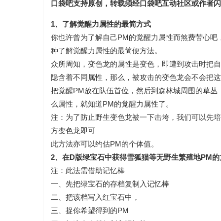
口袋吧支持原创，转载须经口袋吧互动社区或作者闪
1、了解觉醒力属性的最简方式
你也许曾为了解自己PM的觉醒力属性而煞费苦心吧
种了解觉醒力属性的最简便方法。
众所周知，变色龙的属性是变色，即遭到攻击时把自
隐含着不同属性，那么，被攻击的变色龙会不会把这
把觉醒PM放在队伍首位，然后到森林城周围的草丛
么属性，就知道PM的觉醒力属性了。
注：为了防止野生变色龙被一下击垮，我们可以先培
方变色龙即可
此方法亦可以约估PM的个体值。
2、在D版绿宝石中获得雪狐猫等无野生繁殖地PM的
注：此法需借助记忆棒
一、先把绿宝石的存档复制入记忆棒
二、把该档写入红宝石中，
三、捉你希望得到的PM