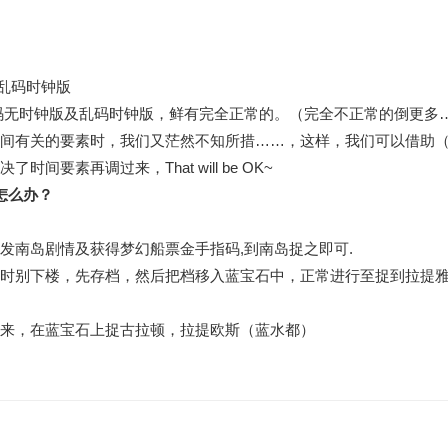
乱码时钟版
码无时钟版及乱码时钟版，鲜有完全正常的。（完全不正常的倒更多
间有关的要素时，我们又茫然不知所措……，这样，我们可以借助（
要素再调过来，That will be OK~
怎么办？
发南岛剧情及获得梦幻船票金手指码,到南岛捉之即可.
时别下楼，先存档，然后把档移入蓝宝石中，正常进行至捉到拉提
来，在蓝宝石上捉古拉顿，拉提欧斯（蓝水都）