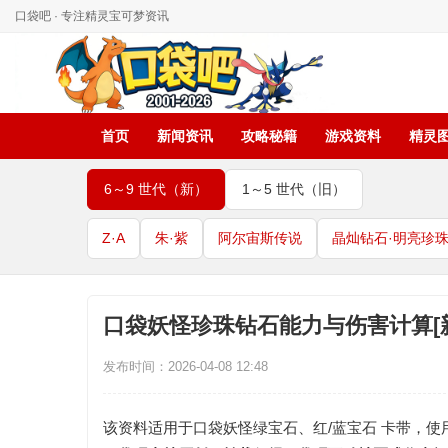
口袋吧 · 专注精灵宝可梦资讯
首页
新闻资讯
攻略秘籍
游戏资料
精灵
6～9 世代（新）
1～5 世代（旧）
Z·A
朱·紫
阿尔宙斯传说
晶灿钻石·明亮珍
口袋妖怪珍珠钻石能力与伤害计算[
发布时间：2026-04-08 12:48
该资料适用于口袋妖怪绿宝石、红/蓝宝石 卡带，使