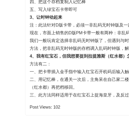
四、把这个存档复制入记忆棒
五、写入绿宝石卡带即可
3、让时钟动起来
注：此法针对D版卡带，必须一非乱码无时钟版及一
现在，市面上销售的D版PM卡带一般有两种：非乱
我们一般玩肯定选择非乱码无时钟版了，但遇到与时
方法，把非乱码无时钟版的存档调入乱码时钟版，解决了时间
4、我有红宝石，但我想要捉到拉提雅斯（红水都）
方法有二：
一、把卡带插入金手指中输入红宝石开机码后输入触
二、用记忆棒，在通关一次后，主角呆在自己家二楼
（红水都）再把档移回。
三、此方法同样适用于在红宝石上捉海皇牙，及反过
Post Views:
102