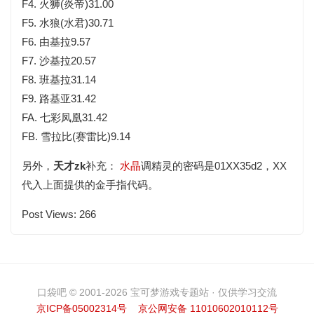
F4. 火狮(炎帝)31.00
F5. 水狼(水君)30.71
F6. 由基拉9.57
F7. 沙基拉20.57
F8. 班基拉31.14
F9. 路基亚31.42
FA. 七彩凤凰31.42
FB. 雪拉比(赛雷比)9.14
另外，
天才zk
补充：
水晶
调精灵的密码是01XX35d2，XX
代入上面提供的金手指代码。
Post Views:
266
口袋吧 © 2001-2026 宝可梦游戏专题站 · 仅供学习交流
京ICP备05002314号
京公网安备 11010602010112号