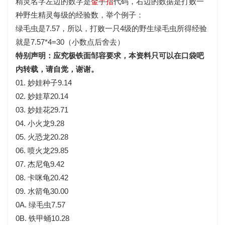
精灵名字左边的数字是
金手指
代码，右边的数据是打败一
种野生精灵每级的经验数，举个例子：
绿毛虫是7.57，所以，打败一只4级的野生绿毛虫所得经验
就是7.57*4=30（小数点后舍去）
特别声明：应究极铁面邹容要求，本资料只可以在口袋吧
内转载，请自觉，谢谢。
01. 妙娃种子9.14
02. 妙娃草20.14
03. 妙娃花29.71
04. 小火龙9.28
05. 火恐龙20.28
06. 喷火龙29.85
07. 杰尼龟9.42
08. 卡咪龟20.42
09. 水箭龟30.00
0A. 绿毛虫7.57
0B. 铁甲蛹10.28