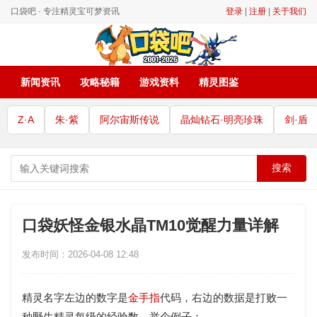
口袋吧 · 专注精灵宝可梦资讯
登录
|
注册
|
关于我们
新闻资讯
攻略秘籍
游戏资料
精灵图鉴
Z·A
朱·紫
阿尔宙斯传说
晶灿钻石·明亮珍珠
剑·盾
搜索
口袋妖怪金银水晶TM10觉醒力量详解
发布时间：2026-04-08 12:48
精灵名字左边的数字是
金手指
代码，右边的数据是打败一
种野生精灵每级的经验数，举个例子：