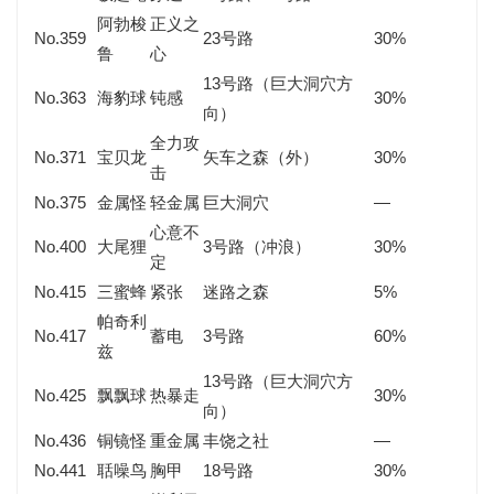
阿勃梭
正义之
No.359
23号路
30%
鲁
心
13号路（巨大洞穴方
No.363
海豹球
钝感
30%
向）
全力攻
No.371
宝贝龙
矢车之森（外）
30%
击
No.375
金属怪
轻金属
巨大洞穴
—
心意不
No.400
大尾狸
3号路（冲浪）
30%
定
No.415
三蜜蜂
紧张
迷路之森
5%
帕奇利
No.417
蓄电
3号路
60%
兹
13号路（巨大洞穴方
No.425
飘飘球
热暴走
30%
向）
No.436
铜镜怪
重金属
丰饶之社
—
No.441
聒噪鸟
胸甲
18号路
30%