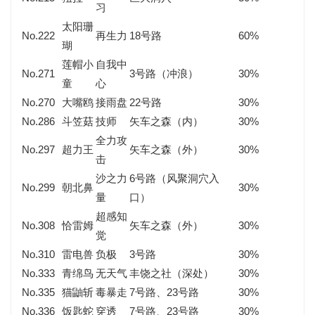
习
太阳珊
No.222
再生力
18号路
60%
瑚
莲帽小
自我中
No.271
3号路（冲浪）
30%
童
心
No.270
大嘴鸥
接雨盘
22号路
30%
No.286
斗笠菇
技师
矢车之森（内）
30%
全力攻
No.297
超力王
矢车之森（外）
30%
击
沙之力
6号路（风聚洞穴入
No.299
朝北鼻
30%
量
口）
超感知
No.308
恰雷姆
矢车之森（外）
30%
觉
No.310
雷电兽
负极
3号路
30%
No.333
青绵鸟
无天气
丰饶之社（深处）
30%
No.335
猫鼬斩
毒暴走
7号路、23号路
30%
No.336
饭匙蛇
穿透
7号路、23号路
30%