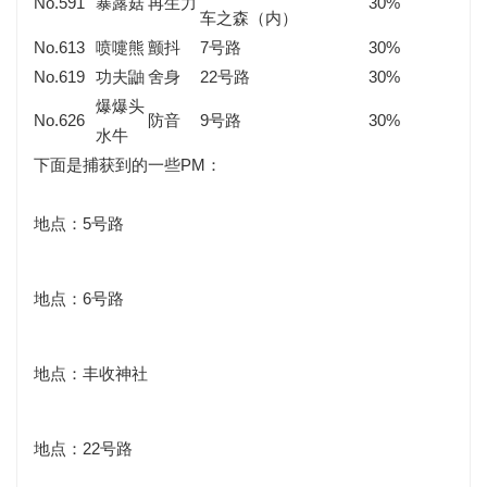
No.591
暴露菇
再生力
30%
车之森（内）
No.613
喷嚏熊
颤抖
7号路
30%
No.619
功夫鼬
舍身
22号路
30%
爆爆头
No.626
防音
9号路
30%
水牛
下面是捕获到的一些PM：
地点：5号路
地点：6号路
地点：丰收神社
地点：22号路