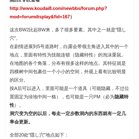
http://www.koudai8.com/newbbs/forum.php?
mod=forumdisplay&fid=167
）
这次BW2比起BW来，多了很多要素。其中之一就是“隱し
穴”。
在剧情进展到5号道路时，白露会带领主角进入其中的一个
地点，里面有特性为技能连锁（隐藏特性）的泡沫栗鼠。
在地图的各个角落，分布有很多这样的地点。其特征就是
四棵树中间包裹住一个小小的空间，外观上看有比较明显
的区分。
按A后可以进入，里面可能是一个道具（可能隐藏，不过位
置固定为绿地中间一格），也可能是一只PM（必为
隐藏特
性
）。
洞穴变为空的以后，每走一定步数洞内的东西就有一定几
率会更新。
全部20处“隱し穴”地点如下：