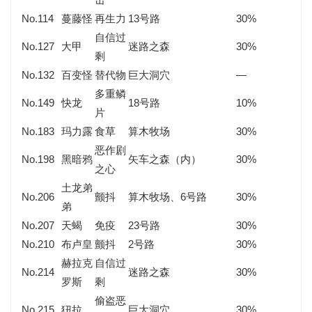
No.114
蔓藤怪
再生力
13号路
30%
自信过
No.127
大甲
迷路之森
30%
剩
No.132
百变怪
替代物
巨大洞穴
—
多重鳞
No.149
快龙
18号路
10%
片
No.183
玛力露
食草
算木牧场
30%
恶作剧
No.198
黑暗鸦
矢车之森（内）
30%
之心
土龙弟
No.206
颤抖
算木牧场、6号路
30%
弟
No.207
天蝎
免疫
23号路
30%
No.210
布卢皇
颤抖
2号路
30%
赫拉克
自信过
No.214
迷路之森
30%
罗斯
剩
偷盗恶
No.215
狃拉
巨大洞穴
30%