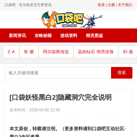
口袋吧 · 专注精灵宝可梦资讯
登录
|
注册
|
关于我们
新闻资讯
攻略秘籍
游戏资料
精灵图鉴
Z·A
朱·紫
阿尔宙斯传说
晶灿钻石·明亮珍珠
剑·盾
搜索
[口袋妖怪黑白2]隐藏洞穴完全说明
发布时间：2026-04-08 22:58
本文原创，转载请注明。（更多资料请到口袋吧互动社区-
黑白2专区查看