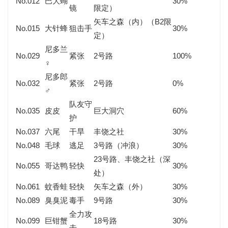
No.012
巴大蝴
30%
镜
限定）
矢车之森（内）（B2限
No.015
大针蜂
狙击手
30%
定）
尼多兰
No.029
紧张
2号路
100%
♀
尼多郎
No.032
紧张
2号路
0%
♂
队友守
No.035
皮皮
巨大洞穴
60%
护
No.037
六尾
干旱
丰饶之社
30%
No.048
毛球
逃足
3号路（冲浪）
30%
23号路、丰饶之社（深
No.055
哥达鸭
轻快
30%
处）
No.061
蚊香蛙
轻快
矢车之森（外）
30%
No.089
臭臭泥
毒手
9号路
30%
全力攻
No.099
巨钳蟹
18号路
30%
击