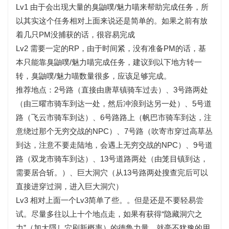
Lv1 由于会出现大量的臭鼬噗/魅力喵来帮助完成任务，所
以其实这个任务相对上面来说还是简单的。如果之前有放
着几只PM没捕获的话，很容易完成
Lv2 需要一定的RP，由于时间紧，没有准备PM的话，基
本只能靠臭鼬噗/魅力喵完成任务，建议到以下地方转一
转，臭鼬噗/魅力喵数量很多，应该足够完成。
推荐地点：2号路（直接由唐草镇骑车过去）、3号路两处
（由三曜市骑车到达一处，然后冲浪到达另一处）、5号道
路（飞云市骑车到达）、6号路路上（帆巴市骑车到达，注
意绕过那个无穷交战的NPC）、7号路（吹寄市穿过高草丛
到达，注意不要走陆地，会遇上无穷交战的NPC）、9号道
路（双龙市骑车到达）、13号道路两处（由笼目镇到达，
需要居合斩。）、巨大洞穴（从13号路两处搜查完后可以
直接进穿过洞，进入巨大洞穴）
Lv3 相对上面一个Lv3简单了些。。但是还是不要轻易尝
试。尽量多往以上十个地点走，如果有获得“隐藏洞穴之
力”（加大隱し穴刷新概率）的德鲁力量，就毫不犹豫的用