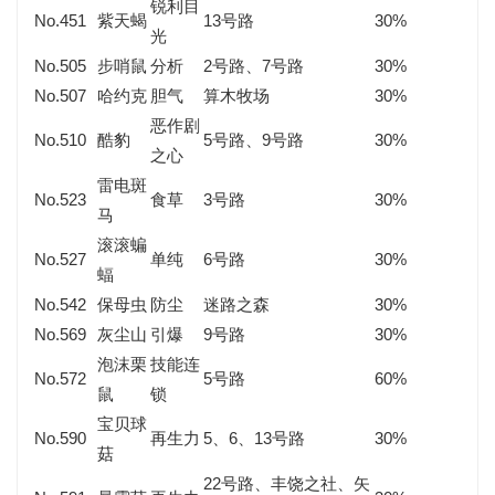
锐利目
No.451
紫天蝎
13号路
30%
光
No.505
步哨鼠
分析
2号路、7号路
30%
No.507
哈约克
胆气
算木牧场
30%
恶作剧
No.510
酷豹
5号路、9号路
30%
之心
雷电斑
No.523
食草
3号路
30%
马
滚滚蝙
No.527
单纯
6号路
30%
蝠
No.542
保母虫
防尘
迷路之森
30%
No.569
灰尘山
引爆
9号路
30%
泡沫栗
技能连
No.572
5号路
60%
鼠
锁
宝贝球
No.590
再生力
5、6、13号路
30%
菇
22号路、丰饶之社、矢