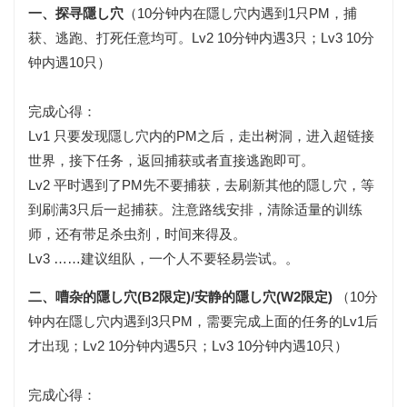
一、探寻隱し穴
（10分钟内在隱し穴内遇到1只PM，捕
获、逃跑、打死任意均可。Lv2 10分钟内遇3只；Lv3 10分
钟内遇10只）
完成心得：
Lv1 只要发现隱し穴内的PM之后，走出树洞，进入超链接
世界，接下任务，返回捕获或者直接逃跑即可。
Lv2 平时遇到了PM先不要捕获，去刷新其他的隱し穴，等
到刷满3只后一起捕获。注意路线安排，清除适量的训练
师，还有带足杀虫剂，时间来得及。
Lv3 ……建议组队，一个人不要轻易尝试。。
二、嘈杂的隱し穴(B2限定)/安静的隱し穴(W2限定)
（10分
钟内在隱し穴内遇到3只PM，需要完成上面的任务的Lv1后
才出现；Lv2 10分钟内遇5只；Lv3 10分钟内遇10只）
完成心得：