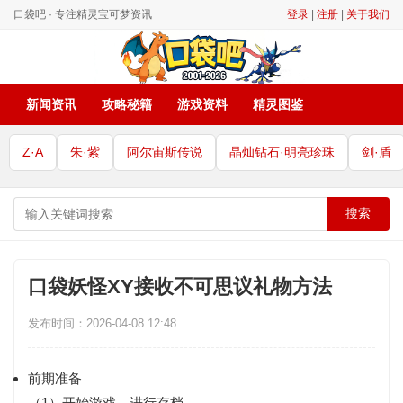
口袋吧 · 专注精灵宝可梦资讯
登录
|
注册
|
关于我们
新闻资讯
攻略秘籍
游戏资料
精灵图鉴
Z·A
朱·紫
阿尔宙斯传说
晶灿钻石·明亮珍珠
剑·盾
搜索
口袋妖怪XY接收不可思议礼物方法
发布时间：2026-04-08 12:48
前期准备
（1）开始游戏，进行存档。