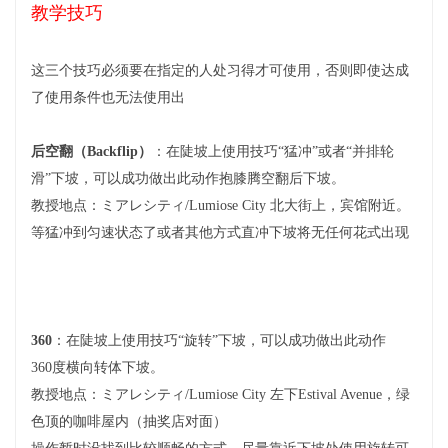
教学技巧
这三个技巧必须要在指定的人处习得才可使用，否则即使达成
了使用条件也无法使用出
后空翻（Backflip）
：在陡坡上使用技巧“猛冲”或者“并排轮
滑”下坡，可以成功做出此动作抱膝腾空翻后下坡。
教授地点：ミアレシティ/Lumiose City 北大街上，宾馆附近。
等猛冲到匀速状态了或者其他方式直冲下坡将无任何花式出现
360
：在陡坡上使用技巧“旋转”下坡，可以成功做出此动作
360度横向转体下坡。
教授地点：
ミアレシティ/Lumiose City 左下Estival Avenue，绿
色顶的咖啡屋内（抽奖店对面）