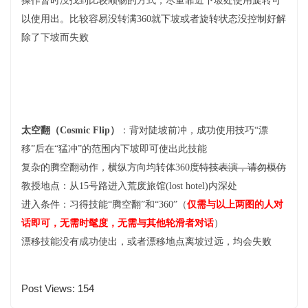
操作暂时没找到比较顺畅的方式，尽量靠近下坡处使用旋转可
以使用出。比较容易没转满360就下坡或者旋转状态没控制好解
除了下坡而失败
太空翻（Cosmic Flip）
：背对陡坡前冲，成功使用技巧“漂
移”后在“猛冲”的范围内下坡即可使出此技能
复杂的腾空翻动作，横纵方向均转体360度
特技表演，请勿模仿
教授地点：从15号路进入荒废旅馆(lost hotel)内深处
进入条件：习得技能“腾空翻”和“360”（
仅需与以上两图的人对
话即可，无需时髦度，无需与其他轮滑者对话
）
漂移技能没有成功使出，或者漂移地点离坡过远，均会失败
Post Views:
154