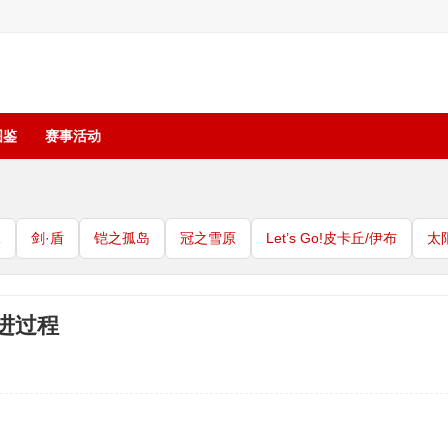
图鉴
赛事活动
珠
剑·盾
铠之孤岛
冠之雪原
Let’s Go!皮卡丘/伊布
太
进过程