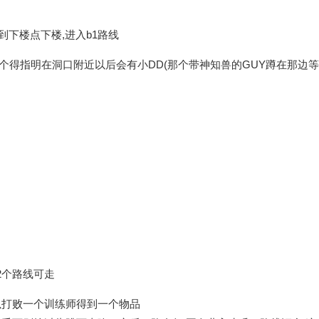
找到下楼点下楼,进入b1路线
个得指明在洞口附近以后会有小DD(那个带神知兽的GUY蹲在那边等你!
2个路线可走
可以打败一个训练师得到一个物品