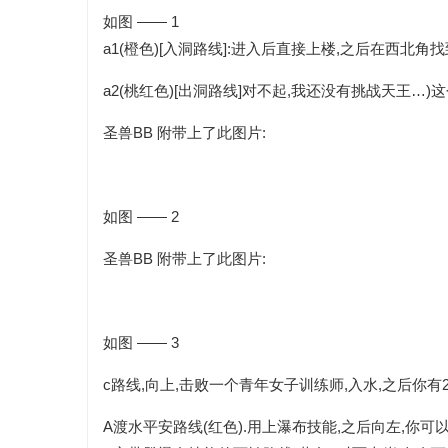
如图 —— 1
a1(橙色)[入洞路线]:进入后直接上楼,之后在西北角
a2(桃红色)[出洞路线]
对不起,我还没有挑战天王…)这
圣兽BB 附带上了此图片:
如图 —— 2
圣兽BB 附带上了此图片:
如图 —— 3
c路线,向上,击败一个青年女子训练师,入水,之后你有
A渡水平安路线(红色).用上瀑布技能,之后向左,你