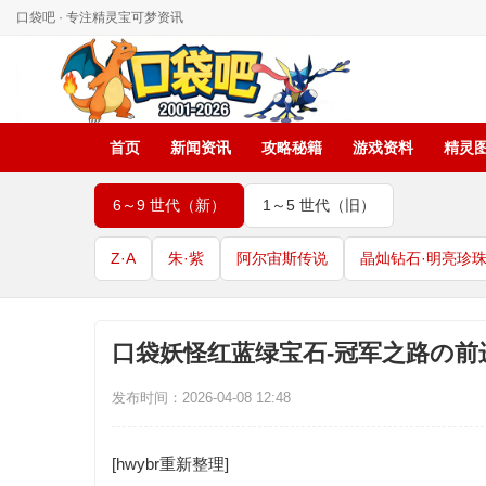
口袋吧 · 专注精灵宝可梦资讯
首页
新闻资讯
攻略秘籍
游戏资料
精灵
6～9 世代（新）
1～5 世代（旧）
Z·A
朱·紫
阿尔宙斯传说
晶灿钻石·明亮珍
口袋妖怪红蓝绿宝石-冠军之路の前
发布时间：2026-04-08 12:48
[hwybr重新整理]