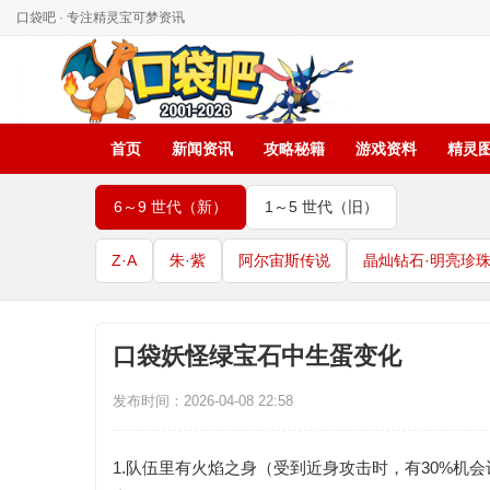
口袋吧 · 专注精灵宝可梦资讯
首页
新闻资讯
攻略秘籍
游戏资料
精灵
6～9 世代（新）
1～5 世代（旧）
Z·A
朱·紫
阿尔宙斯传说
晶灿钻石·明亮珍
口袋妖怪绿宝石中生蛋变化
发布时间：2026-04-08 22:58
1.队伍里有火焰之身（受到近身攻击时，有30%