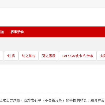
图鉴
赛事活动
珠
剑·盾
铠之孤岛
冠之雪原
Let’s Go!皮卡丘/伊布
太
机会让攻击方灼伤）或熔岩盔甲（不会被冷冻）的特性的精灵，精灵孵蛋