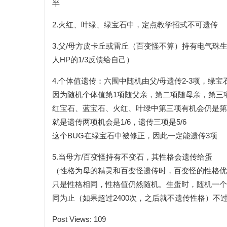
半
2.火红、叶绿、绿宝石中，定点教学招式不可遗传
3.父/母方皮卡丘或雷丘（百变怪不算）持有电气珠生
人HP的1/3反馈给自己）
4.个体值遗传：六围中随机由父/母遗传2-3项，绿宝
因为随机个体值第1项随父亲，第二项随母亲，第三项
红宝石、蓝宝石、火红、叶绿中第三项有机会仍是第
就是遗传两项机会是1/6，遗传三项是5/6
这个BUG在绿宝石中被修正，因此一定能遗传3项
5.当母方/百变怪持有不变石，其性格会遗传给蛋
（性格为母的精灵和百变怪遗传时，百变怪的性格优
只是性格相同，性格值仍然随机。生蛋时，随机一个
同为止（如果超过2400次，之后就不遗传性格）不过几率
Post Views:
109