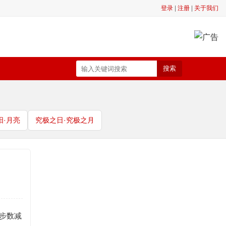
登录
|
注册
|
关于我们
搜索
阳·月亮
究极之日·究极之月
步数减