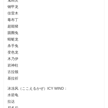
鬼精灵
钢甲龙
佳雷木
毒布丁
超能猪
圆圈兔
蜻蜓龙
杀手兔
变色龙
木乃伊
岩神柱
古拉顿
基拉祈
冰冻风（ここえるかぜ）ICY WIND：
水箭龟
拉达
尼多后