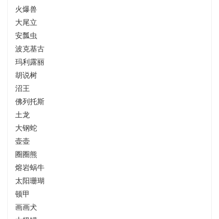
火爆兽
大尾立
安瓢虫
波克基古
玛利露丽
胡说树
沼王
佛列托斯
土龙
大钢蛇
壶壶
圈圈熊
熔岩蜗牛
太阳珊瑚
顿甲
画画犬