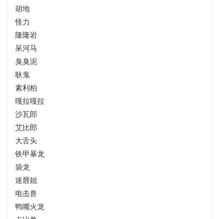
胡地
怪力
隆隆岩
呆河马
臭臭泥
耿鬼
素利柏
嘎拉嘎拉
沙瓦郎
艾比郎
大舌头
铁甲暴龙
袋龙
迷唇姐
电击兽
鸭嘴火龙