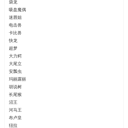
袋龙
吸盘魔偶
迷唇姐
电击兽
卡比兽
快龙
超梦
大力鳄
大尾立
安瓢虫
玛丽露丽
胡说树
长尾猴
沼王
河马王
布卢皇
狃拉