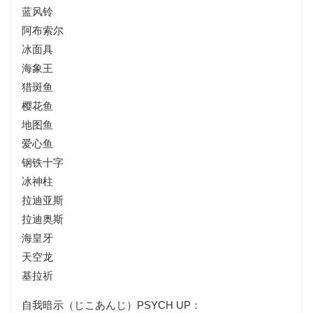
蓝风铃
阿布索尔
冰面具
海象王
猎斑鱼
樱花鱼
地图鱼
爱心鱼
钢铁十字
冰神柱
拉迪亚斯
拉迪奥斯
海皇牙
天空龙
基拉祈
自我暗示（じこあんじ）PSYCH UP：