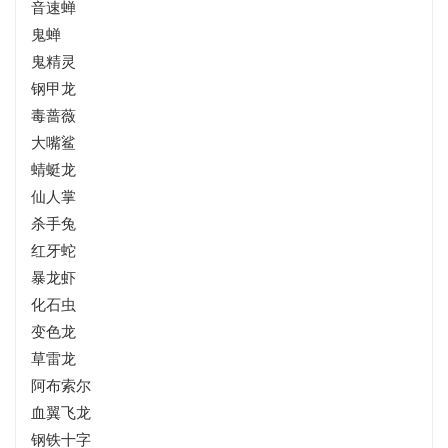
音速蝉
鬼蝉
鬼精灵
钢甲龙
毒蔷薇
大嘴鲨
蜻蜓龙
仙人掌
杀手兔
红牙蛇
暴龙虾
化石虫
变色龙
草雷龙
阿布索尔
血翼飞龙
钢铁十字