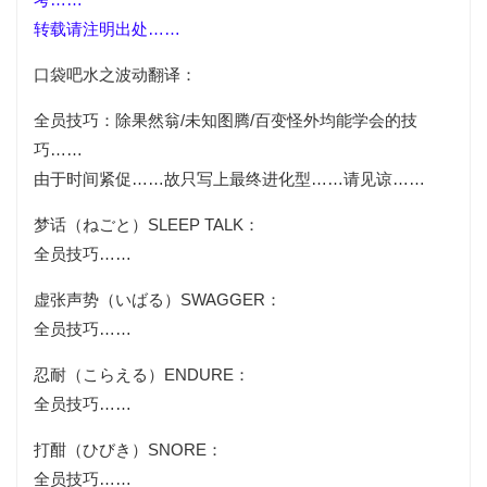
转载请注明出处……
口袋吧水之波动翻译：
全员技巧：除果然翁/未知图腾/百变怪外均能学会的技
巧……
由于时间紧促……故只写上最终进化型……请见谅……
梦话（ねごと）SLEEP TALK：
全员技巧……
虚张声势（いばる）SWAGGER：
全员技巧……
忍耐（こらえる）ENDURE：
全员技巧……
打酣（ひびき）SNORE：
全员技巧……