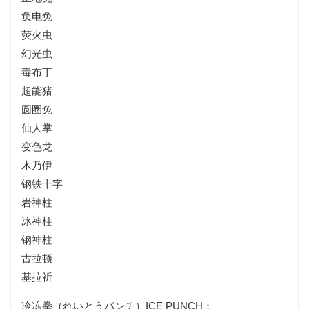
负电兔
荧火虫
幻光虫
毒布丁
超能猪
圆圈兔
仙人掌
变色龙
木乃伊
钢铁十字
岩神柱
冰神柱
钢神柱
古拉顿
基拉祈
冷冻拳（れいとうパンチ）ICE PUNCH：