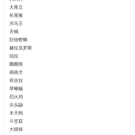
大尾立
长尾猴
河马王
天蝎
巨钳螳螂
赫拉克罗斯
狃拉
圈圈熊
画画犬
班吉拉
草蜥蜴
烈火鸡
尖头鼬
木天狗
斗笠菇
大猩猩