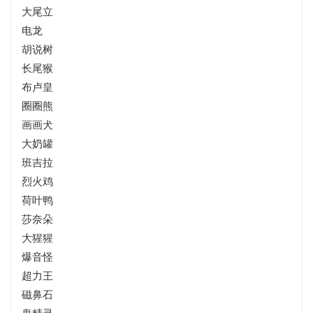
大尾立
电龙
胡说树
长尾猴
布卢皇
圈圈熊
画画犬
大奶罐
班吉拉
烈火鸡
荷叶鸭
莎奈朵
大猩猩
爆音怪
超力王
磁鼻石