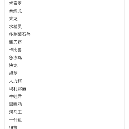
肯泰罗
暴鲤龙
乘龙
水精灵
多刺菊石兽
镰刀盔
卡比兽
急冻鸟
快龙
超梦
大力鳄
玛利露丽
牛蛙君
黑暗鸦
河马王
千针鱼
狃拉