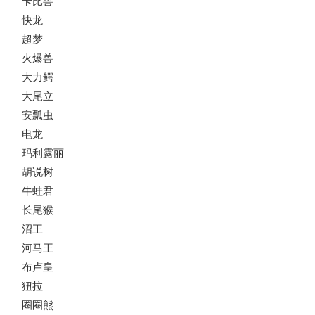
卡比兽
快龙
超梦
火爆兽
大力鳄
大尾立
安瓢虫
电龙
玛利露丽
胡说树
牛蛙君
长尾猴
沼王
河马王
布卢皇
狃拉
圈圈熊