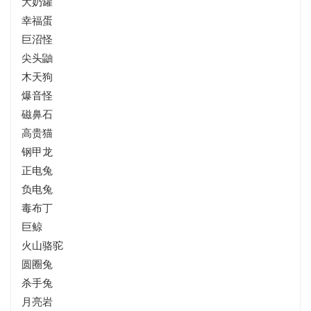
大奶罐
幸福蛋
巨沼怪
尖头鼬
木天狗
爆音怪
磁鼻石
高贵猫
钢甲龙
正电兔
负电兔
毒布丁
巨鲸
火山骆驼
圆圈兔
杀手兔
月亮岩