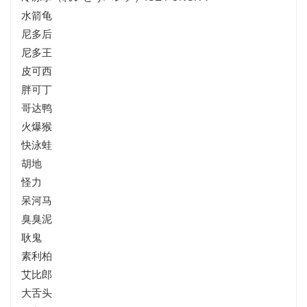
水箭龟
尼多后
尼多王
皮可西
胖可丁
哥达鸭
火爆猴
快泳蛙
胡地
怪力
呆河马
臭臭泥
耿鬼
素利柏
艾比郎
大舌头