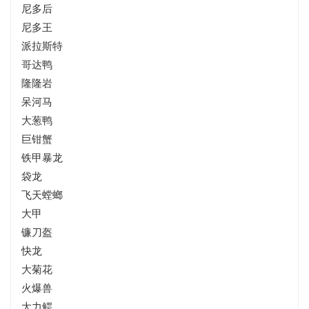
尼多后
尼多王
派拉斯特
哥达鸭
隆隆岩
呆河马
大葱鸭
巨钳蟹
铁甲暴龙
袋龙
飞天螳螂
大甲
镰刀盔
快龙
大菊花
火爆兽
大力鳄