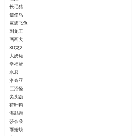
长毛猪
信使鸟
巨翅飞鱼
刺龙王
画画犬
3D龙2
大奶罐
幸福蛋
水君
洛奇亚
巨沼怪
尖头鼬
荷叶鸭
海鹈鹕
莎奈朵
雨翅蛾