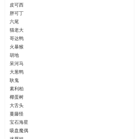
皮可西
胖可丁
六尾
猫老大
哥达鸭
火暴猴
胡地
呆河马
大葱鸭
耿鬼
素利柏
椰蛋树
大舌头
蔓藤怪
宝石海星
吸盘魔偶
迷唇姐