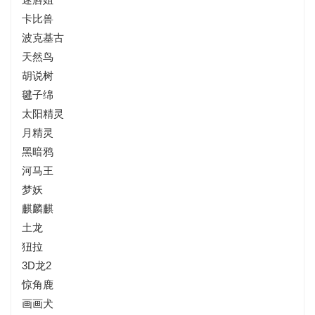
卡比兽
波克基古
天然鸟
胡说树
毽子绵
太阳精灵
月精灵
黑暗鸦
河马王
梦妖
麒麟麒
土龙
狃拉
3D龙2
惊角鹿
画画犬