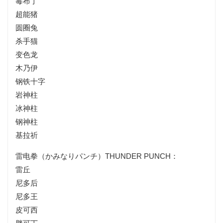
毒布丁
超能猪
圆圈兔
杀手猫
变色龙
木乃伊
钢铁十字
岩神柱
冰神柱
钢神柱
基拉祈
雷电拳（かみなりパンチ）THUNDER PUNCH：
雷丘
尼多后
尼多王
皮可西