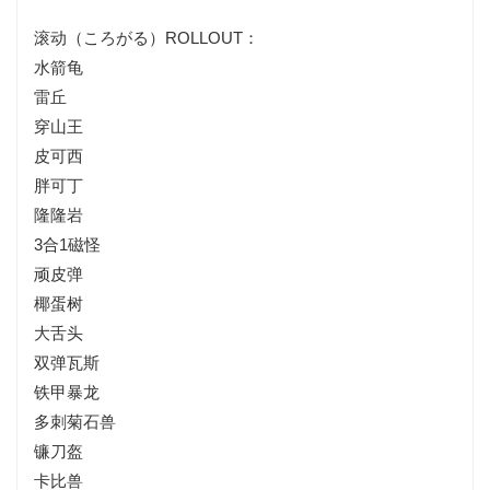
滚动（ころがる）ROLLOUT：
水箭龟
雷丘
穿山王
皮可西
胖可丁
隆隆岩
3合1磁怪
顽皮弹
椰蛋树
大舌头
双弹瓦斯
铁甲暴龙
多刺菊石兽
镰刀盔
卡比兽