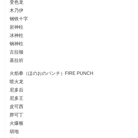
变色龙
木乃伊
钢铁十字
岩神柱
冰神柱
钢神柱
古拉顿
基拉祈
火焰拳（ほのおのパンチ）FIRE PUNCH
喷火龙
尼多后
尼多王
皮可西
胖可丁
火爆猴
胡地