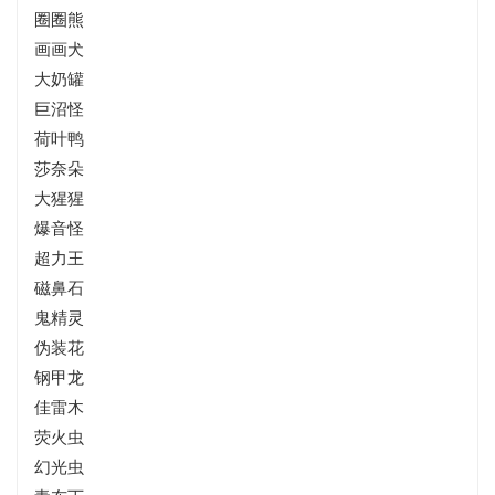
圈圈熊
画画犬
大奶罐
巨沼怪
荷叶鸭
莎奈朵
大猩猩
爆音怪
超力王
磁鼻石
鬼精灵
伪装花
钢甲龙
佳雷木
荧火虫
幻光虫