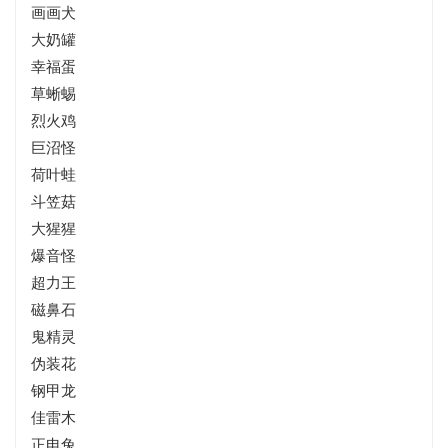
画画犬
大奶罐
幸福蛋
草蜥蜴
烈火鸡
巨沼怪
荷叶蛙
斗笠菇
大猩猩
爆音怪
超力王
磁鼻石
鬼精灵
伪装花
钢甲龙
佳雷木
正电兔