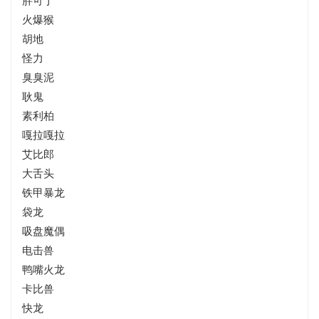
胖可丁
火爆猴
胡地
怪力
臭臭泥
耿鬼
素利柏
嘎拉嘎拉
艾比郎
大舌头
铁甲暴龙
袋龙
吸盘魔偶
电击兽
鸭嘴火龙
卡比兽
快龙