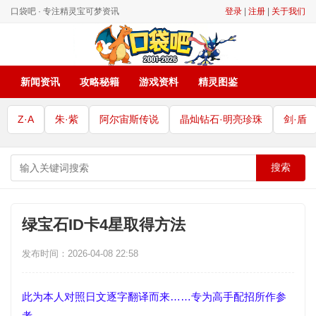
口袋吧 · 专注精灵宝可梦资讯
登录
|
注册
|
关于我们
新闻资讯
攻略秘籍
游戏资料
精灵图鉴
Z·A
朱·紫
阿尔宙斯传说
晶灿钻石·明亮珍珠
剑·盾
搜索
绿宝石ID卡4星取得方法
发布时间：2026-04-08 22:58
此为本人对照日文逐字翻译而来……专为高手配招所作参
考……