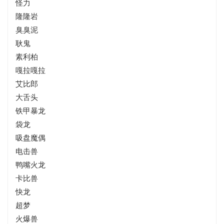
怪力
隆隆岩
臭臭泥
耿鬼
素利柏
嘎拉嘎拉
艾比郎
大舌头
铁甲暴龙
袋龙
吸盘魔偶
电击兽
鸭嘴火龙
卡比兽
快龙
超梦
火爆兽