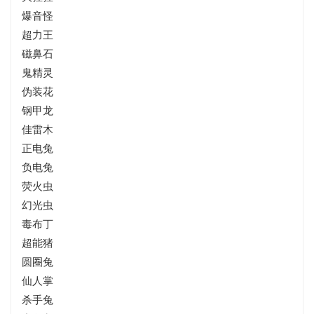
爆音怪
超力王
磁鼻石
鬼精灵
伪装花
钢甲龙
佳雷木
正电兔
负电兔
荧火虫
幻光虫
毒布丁
超能猪
圆圈兔
仙人掌
杀手兔