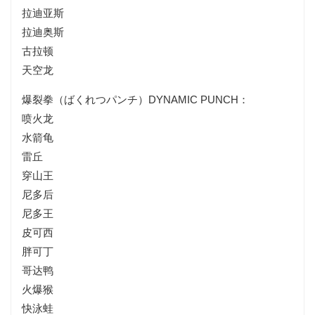
拉迪亚斯
拉迪奥斯
古拉顿
天空龙
爆裂拳（ばくれつパンチ）DYNAMIC PUNCH：
喷火龙
水箭龟
雷丘
穿山王
尼多后
尼多王
皮可西
胖可丁
哥达鸭
火爆猴
快泳蛙