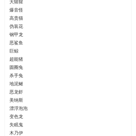
大猩猩
爆音怪
高贵猫
伪装花
钢甲龙
恶鲨鱼
巨鲸
超能猪
圆圈兔
杀手兔
地泥鳅
恶龙虾
美纳斯
漂浮泡泡
变色龙
失眠鬼
木乃伊