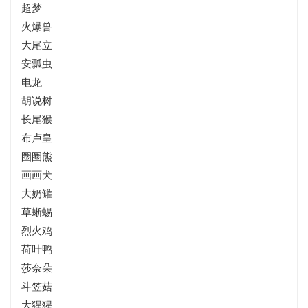
超梦
火爆兽
大尾立
安瓢虫
电龙
胡说树
长尾猴
布卢皇
圈圈熊
画画犬
大奶罐
草蜥蜴
烈火鸡
荷叶鸭
莎奈朵
斗笠菇
大猩猩