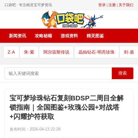
口袋吧 · 专注精灵宝可梦资讯
登录
|
注册
|
关于我们
新闻资讯
攻略秘籍
游戏资料
精灵图鉴
Z·A
朱·紫
阿尔宙斯传说
晶灿钻石·明亮珍珠
剑·盾
搜索
宝可梦珍珠钻石复刻BDSP二周目全解
锁指南｜全国图鉴+玫瑰公园+对战塔
+闪耀护符获取
发布时间：2026-04-13 22:29