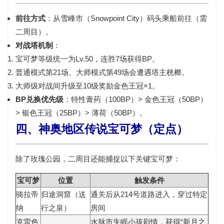
前往方式
：从
雪峰市（Snowpoint City）码头
乘船前往（需
二周目）。
对战塔机制
：
宝可梦等级统一为Lv.50，连胜7场获得BP。
普通模式第21场、大师模式第49场会遭遇塔主
桄榔
。
大师级对战间升级至10级奖励
金色王冠×1
。
BP兑换优先级
：特性膏药（100BP）> 金色王冠（50BP）
> 银色王冠（25BP）> 薄荷（50BP）。
四、神奥地区传说宝可梦（定点）
除了玫瑰公园，二周目还能捕捉以下关键宝可梦：
宝可梦
位置
触发条件
骑拉帝
归途洞窟（送
通关后从214号道路进入，穿过特定
纳
行之泉）
房间
克雷色
水脉市失眠小孩剧情，获得“新月之