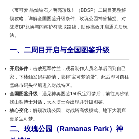
《宝可梦 晶灿钻石／明亮珍珠》（BDSP）二周目完整解
锁攻略，详解全国图鉴升级条件、玫瑰公园神兽捕捉、对
战塔BP兑换与闪耀护符获取路线，助你高效开启通关后玩
法。
一、二周目开启与全国图鉴升级
开启条件
：击败冠军竹兰，观看制作人员名单后回到自己
家，下楼触发妈妈剧情，获得“宝可梦的蛋”。此后即可前往
雪峰市码头坐船进入对战特区。
全国图鉴升级
：
遇见神奥图鉴150只宝可梦
后，前往
真砂镇
找山梨博士
对话，大木博士会出现并升级图鉴。
核心变化
：解锁玫瑰公园、对战塔高级模式、地下大洞窟
更多宝可梦。
二、玫瑰公园（Ramanas Park）神