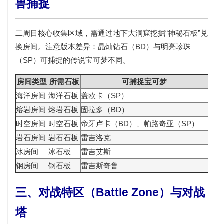
兽捕捉
二周目核心收集区域，需通过地下大洞窟挖掘“神秘石板”兑
换房间。注意版本差异：
晶灿钻石（BD）
与
明亮珍珠
（SP）
可捕捉的传说宝可梦不同。
房间类型
所需石板
可捕捉宝可梦
海洋房间
海洋石板
盖欧卡（SP）
熔岩房间
熔岩石板
固拉多（BD）
时空房间
时空石板
帝牙卢卡（BD）、帕路奇亚（SP）
岩石房间
岩石石板
雷吉洛克
冰房间
冰石板
雷吉艾斯
钢房间
钢石板
雷吉斯奇鲁
三、对战特区（Battle Zone）与对战
塔