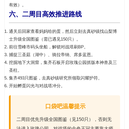
有效）。
六、二周目高效推进路线
通关后回家查看妈妈给的蛋，然后立刻去真砂镇找山梨博
士升级全国图鉴（需已遇见150只）。
前往雪峰市码头坐船，解锁对战塔刷BP。
捕捉三圣菇（湖中）、骑拉帝纳、席多蓝恩。
挖掘地下大洞窟，集齐石板开启玫瑰公园抓版本神兽及三
圣柱。
集齐493只图鉴，去真砂镇研究所领取闪耀护符。
开始孵蛋闪光与对战塔冲分。
口袋吧温馨提示
二周目优先升级全国图鉴（见150只），否则无
法进入玫瑰公园。对战塔的
金色王冠
主要靠大师