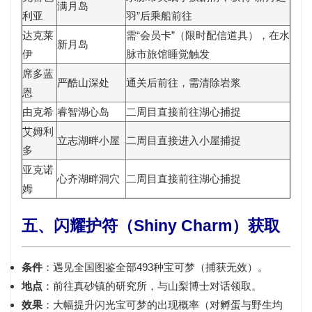
满月岛
利亚
羽”后乘船前往
达克莱
需“会员卡”（限时配信道具），在水
新月岛
伊
脉市旅馆睡觉触发
席多蓝
严酷山深处
通关后前往，需清除岩浆
恩
由克希
睿智湖心岛
二周目直接前往湖心捕捉
艾姆利
立志湖畔小屋
二周目直接进入小屋捕捉
多
亚克诺
心齐湖畔洞穴
二周目直接前往湖心捕捉
姆
五、闪耀护符（Shiny Charm）获取
条件
：
遇见全国图鉴全部493种宝可梦
（捕获无效）。
地点
：前往
真砂镇的研究所
，与山梨博士对话领取。
效果
：大幅提升闪光宝可梦的出现概率（对孵蛋与野生均