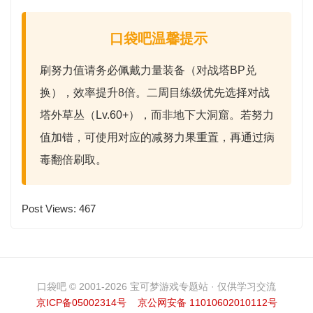
口袋吧温馨提示
刷努力值请务必佩戴
力量装备
（对战塔BP兑
换），效率提升8倍。二周目练级优先选择
对战
塔外草丛
（Lv.60+），而非地下大洞窟。若努力
值加错，可使用对应的
减努力果
重置，再通过病
毒翻倍刷取。
Post Views:
467
口袋吧 © 2001-2026 宝可梦游戏专题站 · 仅供学习交流
京ICP备05002314号
京公网安备 11010602010112号