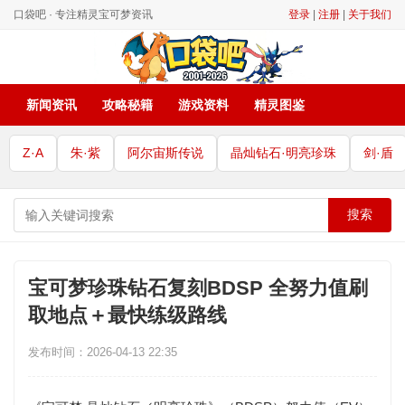
口袋吧 · 专注精灵宝可梦资讯
登录
|
注册
|
关于我们
新闻资讯
攻略秘籍
游戏资料
精灵图鉴
Z·A
朱·紫
阿尔宙斯传说
晶灿钻石·明亮珍珠
剑·盾
搜索
宝可梦珍珠钻石复刻BDSP 全努力值刷
取地点＋最快练级路线
发布时间：2026-04-13 22:35