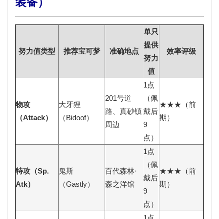
装备）
单只
提供
努力值类型
推荐宝可梦
准确地点
效率评级
努力
值
1点
201号道
（佩
物攻
大牙狸
★★★（前
路、真砂镇
戴后
（Attack）
（Bidoof）
期）
周边
9
点）
1点
（佩
特攻（Sp.
鬼斯
百代森林·
★★★（前
戴后
Atk）
（Gastly）
森之洋馆
期）
9
点）
1点