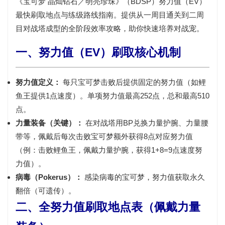
《宝可梦 晶灿钻石／明亮珍珠》（BDSP）努力值（EV）
最快刷取地点与练级路线指南。提供从一周目通关到二周
目对战塔成型的全阶段效率攻略，助你快速培养对战宠。
一、努力值（EV）刷取核心机制
努力值定义：
每只宝可梦击败后提供固定的努力值（如鲤
鱼王提供1点速度）。单项努力值最高252点，总和最高510
点。
力量装备（关键）：
在对战塔用BP兑换力量护腕、力量腰
带等，佩戴后每次击败宝可梦额外获得8点对应努力值
（例：击败鲤鱼王，佩戴力量护腕，获得1+8=9点速度努
力值）。
病毒（Pokerus）：
感染病毒的宝可梦，努力值获取永久
翻倍（可遗传）。
二、全努力值刷取地点表（佩戴力量