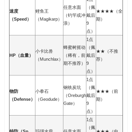
任意水面
（佩
速度
鲤鱼王
★★★★（全
（钓竿或冲
戴后
（Speed）
（Magikarp）
期）
浪）
9
点）
1点
蜂蜜树摇动
（佩
小卡比兽
★★（不推
HP（血量）
（稀有，前
戴后
（Munchlax）
荐）
期不推荐）
9
点）
1点
钢铁炭坑
（佩
物防
小拳石
★★★（前
（Oreburgh
戴后
（Defense）
（Geodude）
期）
Gate）
9
点）
1点
（佩
特防（Sp.
玛瑙水母
任意水面
★★★（中