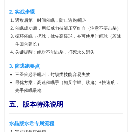
2. 实战步骤
遇敌后
第一时间催眠
，防止逃跑/吼叫
催眠成功后，用低威力技能压至
红血
（注意不要击杀）
循环
催眠→扔球
，优先高级球，亦可使用时间球（若战
斗回合延长）
关键提醒：
绝对不能击杀
，打死永久消失
3. 防逃跑要点
三圣兽必带
吼叫
，封锁类技能容易失效
最优方案：
高速催眠手（如叉字蝠、耿鬼）+快速爪
，
先手催眠最稳
五、版本特殊说明
水晶版水君专属流程
完成烧焦塔解锁