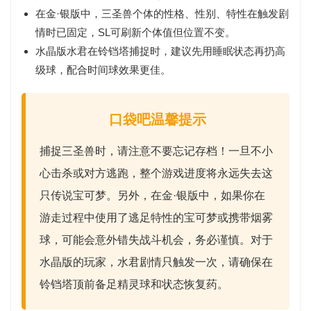
在金·银版中，三圣兽个体的性格、性别、特性在触发剧
情时已固定，SL可刷新个体值但位置不变。
水晶版水君在铃铛塔捕捉时，建议先用
睡眠状态
再扔高
级球，配合
时间球
效果更佳。
口袋吧温馨提示
捕捉三圣兽时，请注意
不要忘记存档
！一旦不小
心击杀或对方逃跑，整个游戏进度将永远失去这
只传说宝可梦。另外，在金·银版中，如果你在
游走过程中使用了
逃足
特性的宝可梦或携带
烟雾
球
，可能会意外错失战斗机会，务必谨慎。对于
水晶版的玩家，水君剧情只触发一次，请确保在
铃铛塔顶前备足精灵球和状态恢复药。