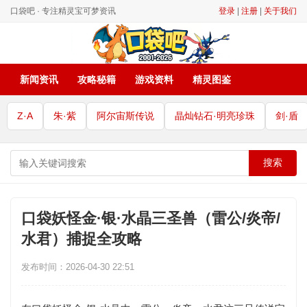
口袋吧 · 专注精灵宝可梦资讯
登录
|
注册
|
关于我们
新闻资讯
攻略秘籍
游戏资料
精灵图鉴
Z·A
朱·紫
阿尔宙斯传说
晶灿钻石·明亮珍珠
剑·盾
搜索
口袋妖怪金·银·水晶三圣兽（雷公/炎帝/
水君）捕捉全攻略
发布时间：2026-04-30 22:51