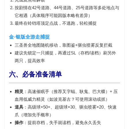
按剧情在
42号道路
、
44号道路
、
25号道路
等多处地点与
它相遇（具体顺序可能因版本略有差异）
最终在
铃铛塔顶
定点战，
不逃跑
，轻松捕捉
金·银版全游走捕捉
三圣兽全地图随机移动，靠图鉴+驱虫喷雾反复拦截
建议先锁定一只捕捉，再通过
SL（存档/读档）
刷另外
两只，提高效率
六、必备准备清单
精灵
：
高速催眠手
（推荐叉字蝠、耿鬼、巴大蝶）+ 压
血用低威力精灵（如波克基古？可使用滚动或抓）
道具
：
高级球×50+
、
超级球×30
、
驱虫喷雾×20
、快速
爪（增加先手概率）
操作
：
提前存档
，失手就读档，避免永久丢失