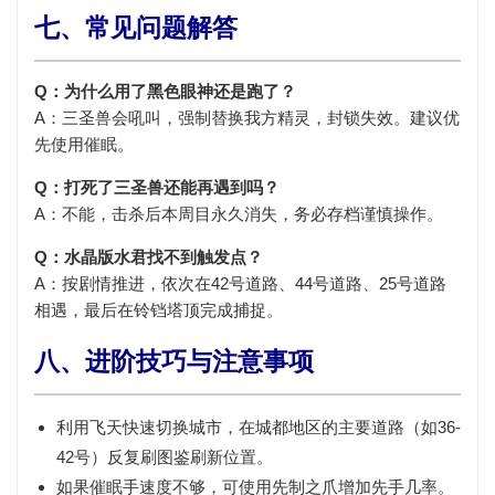
七、常见问题解答
Q：为什么用了黑色眼神还是跑了？
A：三圣兽会
吼叫
，强制替换我方精灵，封锁失效。建议优
先使用催眠。
Q：打死了三圣兽还能再遇到吗？
A：
不能
，击杀后本周目永久消失，务必存档谨慎操作。
Q：水晶版水君找不到触发点？
A：按剧情推进，依次在
42号道路
、
44号道路
、
25号道路
相遇，最后在
铃铛塔顶
完成捕捉。
八、进阶技巧与注意事项
利用
飞天
快速切换城市，在城都地区的主要道路（如36-
42号）反复刷图鉴刷新位置。
如果催眠手速度不够，可使用
先制之爪
增加先手几率。