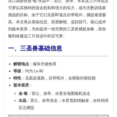
在口袋妖怪金·银·水晶中，
雷公、炎帝、水君
这三只传说宝
可梦以其独特的游走机制和强大的实力，成为无数训练家
挑战的目标。由于它们见面即逃且自带吼叫，捕捉难度极
高。本文将从基础信息、前置解锁、追踪技巧、核心战术
到版本差异，为你提供一份完整的三圣兽捕捉攻略，助你
顺利收服这三只传说中的宝可梦。
一、三圣兽基础信息
解锁地点
：
缘朱市
烧焦塔
等级
：均为
Lv.40
特性
：见面必逃跑，自带
吼叫
，会驱散封锁技能
版本差异
：
金·银
：
雷公、炎帝、水君
全地图随机游走
水晶
：
雷公、炎帝
游走；
水君
需剧情触发，在铃铛塔
定点捕捉