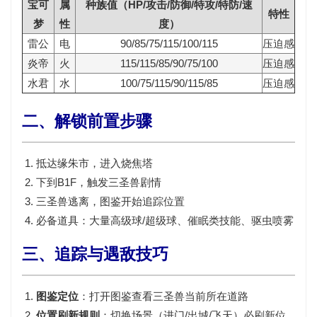
宝可
属
种族值（HP/攻击/防御/特攻/特防/速
特性
梦
性
度）
雷公
电
90/85/75/115/100/115
压迫感
炎帝
火
115/115/85/90/75/100
压迫感
水君
水
100/75/115/90/115/85
压迫感
二、解锁前置步骤
抵达
缘朱市
，进入
烧焦塔
下到B1F，触发三圣兽剧情
三圣兽逃离，图鉴开始追踪位置
必备道具：大量
高级球/超级球
、
催眠类技能
、驱虫喷雾
三、追踪与遇敌技巧
图鉴定位
：打开图鉴查看三圣兽当前所在道路
位置刷新规则
：
切换场景（进门/出城/飞天）必刷新位