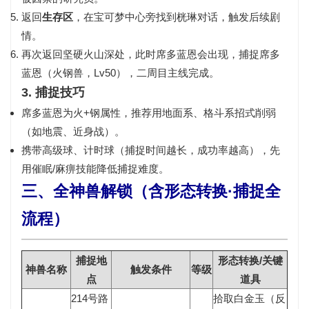
返回
生存区
，在宝可梦中心旁找到桄琳对话，触发后续剧
情。
再次返回坚硬火山深处，此时席多蓝恩会出现，捕捉
席多
蓝恩（火钢兽，Lv50）
，二周目主线完成。
3. 捕捉技巧
席多蓝恩为火+钢属性，推荐用地面系、格斗系招式削弱
（如地震、近身战）。
携带
高级球、计时球
（捕捉时间越长，成功率越高），先
用催眠/麻痹技能降低捕捉难度。
三、全神兽解锁（含形态转换·捕捉全
流程）
捕捉地
形态转换/关键
神兽名称
触发条件
等级
点
道具
214号路
拾取
白金玉
（反