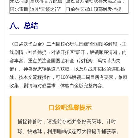
无法捕捉
需获得官方配信
通过官方活动获得天籁之笛，
阿尔宙斯
道具
“天籁之笛”
再前往天冠山顶部触发捕捉
八、总结
《口袋妖怪白金》二周目核心玩法围绕“全国图鉴解锁→主
线剧情→神兽捕捉→对战开拓区”展开，解锁顺序清晰，内
容丰富。重点关注全国图鉴补全（洛托姆、玛纳菲为关
键）、神兽形态转换道具获取，以及对战开拓区的连胜挑
战。按本文流程操作，可100%解锁二周目所有要素，兼顾
收集、剧情与对战需求，体验白金版完整内容。
口袋吧温馨提示
捕捉神兽时，请提前存档并备好
高级球、计时
球、快速球
，利用
睡眠状态
可大幅提升捕获率。