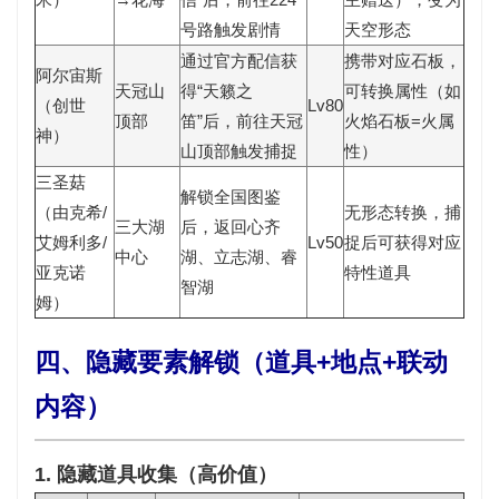
号路触发剧情
天空形态
通过官方配信获
携带对应石板，
阿尔宙斯
天冠山
得
“天籁之
可转换属性（如
（创世
Lv80
顶部
笛”
后，前往天冠
火焰石板=火属
神）
山顶部触发捕捉
性）
三圣菇
解锁全国图鉴
（由克希/
无形态转换，捕
三大湖
后，返回心齐
艾姆利多/
Lv50
捉后可获得对应
中心
湖、立志湖、睿
亚克诺
特性道具
智湖
姆）
四、隐藏要素解锁（道具+地点+联动
内容）
1. 隐藏道具收集（高价值）