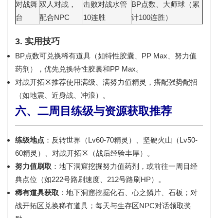
对战舞
双人对战，
击败对战水管
BP点数、大师球（累
台
配合NPC
10连胜
计100连胜）
3. 实用技巧
BP点数可兑换稀有道具（如特性胶囊、PP Max、努力值
药剂），优先兑换特性胶囊和PP Max。
对战开拓区推荐使用满级、满努力值精灵，搭配强势配招
（如地震、近身战、冲浪）。
六、二周目练级与资源获取推荐
练级地点
：反转世界（Lv60-70精灵）、坚硬火山（Lv50-
60精灵）、对战开拓区（战后经验丰厚）。
努力值刷取
：地下洞窟挖掘努力值药剂，或前往一周目经
典点位（如222号路刷速度、212号路刷HP）。
稀有道具获取
：地下洞窟挖掘化石、心之鳞片、石板；对
战开拓区兑换稀有道具；每天与生存区NPC对话领取奖