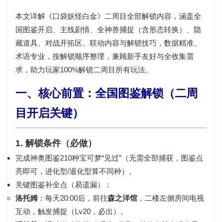
本文详解《口袋妖怪白金》二周目全部解锁内容，涵盖全
国图鉴开启、主线剧情、全神兽捕捉（含形态转换）、隐
藏道具、对战开拓区、联动内容与解锁技巧，数据精准、
术语专业，按解锁顺序整理，兼顾新手友好与全收集需
求，助力玩家100%解锁二周目所有玩法。
一、核心前置：全国图鉴解锁（二周
目开启关键）
1. 解锁条件（必做）
完成
神奥图鉴210种宝可梦“见过”
（无需全部捕获，图鉴点
亮即可，进化型/退化型算不同种）。
关键图鉴补全点（易遗漏）：
洛托姆
：每天20:00后，前往
森之洋馆
，二楼左侧房间电视
互动，触发捕捉（Lv20，必出）。