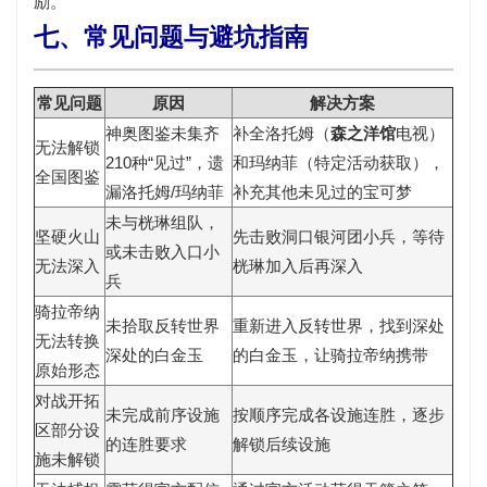
励。
七、常见问题与避坑指南
常见问题
原因
解决方案
神奥图鉴未集齐
补全洛托姆（
森之洋馆
电视）
无法解锁
210种“见过”，遗
和玛纳菲（特定活动获取），
全国图鉴
漏洛托姆/玛纳菲
补充其他未见过的宝可梦
未与桄琳组队，
坚硬火山
先击败洞口银河团小兵，等待
或未击败入口小
无法深入
桄琳加入后再深入
兵
骑拉帝纳
未拾取反转世界
重新进入反转世界，找到深处
无法转换
深处的白金玉
的白金玉，让骑拉帝纳携带
原始形态
对战开拓
未完成前序设施
按顺序完成各设施连胜，逐步
区部分设
的连胜要求
解锁后续设施
施未解锁