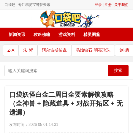
口袋吧 · 专注精灵宝可梦资讯
登录
|
注册
|
关于我们
新闻资讯
攻略秘籍
游戏资料
精灵图鉴
Z·A
朱·紫
阿尔宙斯传说
晶灿钻石·明亮珍珠
剑·盾
搜索
口袋妖怪白金二周目全要素解锁攻略
（全神兽 + 隐藏道具 + 对战开拓区 + 无
遗漏）
发布时间：2026-05-01 14:31