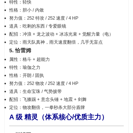
特性：轻快
性格：胆小 / 内敛
努力值：252 特攻 / 252 速度 / 4 HP
道具：吃剩的东西 / 专爱眼镜
配招：冲浪 + 龙之波动 + 冰冻光束 + 觉醒力量（电）
定位：雨天队真神，雨天速度翻倍，几乎无盲点
5. 恰雷姆
属性：格斗 + 超能力
特性：瑜伽之力
性格：开朗 / 固执
努力值：252 物攻 / 252 速度 / 4 HP
道具：生命宝珠 / 气势披带
配招：飞膝踢 + 意念头锤 + 地震 + 剑舞
定位：物攻翻倍，一拳秒杀大部分盾牌
A 级 精灵（体系核心/优质主力）