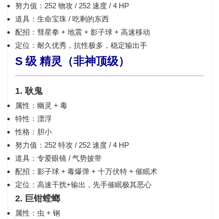
努力值：252 物攻 / 252 速度 / 4 HP
道具：生命宝珠 / 吃剩的东西
配招：彗星拳 + 地震 + 影子球 + 高速移动
定位：耐久优秀，抗性极多，稳定输出手
S 级 精灵（非神顶级）
1. 耿鬼
属性：幽灵 + 毒
特性：漂浮
性格：胆小
努力值：252 特攻 / 252 速度 / 4 HP
道具：专爱眼镜 / 气势披带
配招：影子球 + 毒爆弹 + 十万伏特 + 催眠术
定位：高速干扰+输出，先手催眠极其恶心
2. 巨钳螳螂
属性：虫 + 钢