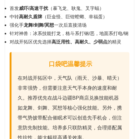
首发
威吓/高速干扰
（暴飞龙、耿鬼、叉字蝠）
中转
高耐久盾牌
（巨金怪、巨钳螳螂、幸福蛋）
强化手
龙舞/剑舞/冥想
一次后直接清场
针对神兽：冰系技能打龙，格斗系打钢/恶，地面系打电/钢
对战开拓区优先选择
高泛用性、高耐久、少弱点
的精灵
口袋吧温馨提示
在对战开拓区中，天气队（雨天、沙暴、晴天）
非常强势，但需要注意天气手本身的速度和耐
久。推荐优先在战斗边疆BP商店兑换技能机器
如
龙舞
、
剑舞
、
冥想
等核心强化技能。另外，携
带
气势披带
配合催眠术可以创造先手机会，但注
意防先制技能。培养多只联防精灵，合理搭配属
性抗性，能大幅提高通关效率。