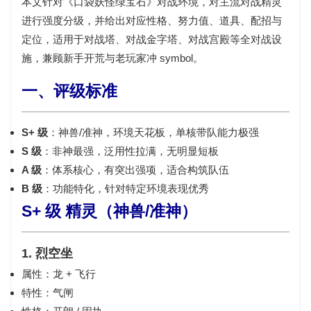
本文针对《口袋妖怪绿宝石》对战环境，对主流对战精灵
进行强度分级，并给出对应性格、努力值、道具、配招与
定位，适用于对战塔、对战金字塔、对战宫殿等全对战设
施，兼顾新手开荒与老玩家冲 symbol。
一、评级标准
S+ 级
：神兽/准神，环境天花板，单核带队能力极强
S 级
：非神最强，泛用性拉满，无明显短板
A 级
：体系核心，有突出强项，适合构筑队伍
B 级
：功能特化，针对特定环境表现优秀
S+ 级 精灵（神兽/准神）
1. 烈空坐
属性：龙 + 飞行
特性：气闸