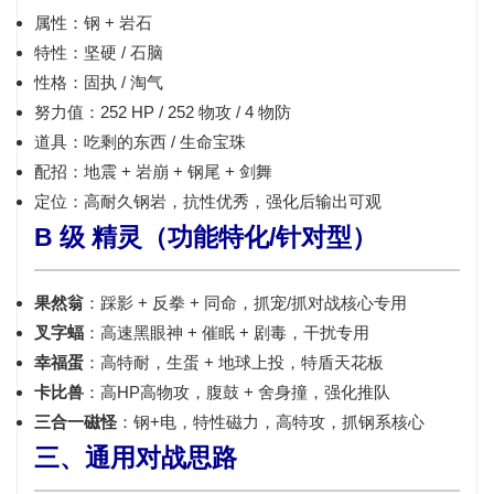
属性：钢 + 岩石
特性：坚硬 / 石脑
性格：固执 / 淘气
努力值：252 HP / 252 物攻 / 4 物防
道具：吃剩的东西 / 生命宝珠
配招：地震 + 岩崩 + 钢尾 + 剑舞
定位：高耐久钢岩，抗性优秀，强化后输出可观
B 级 精灵（功能特化/针对型）
果然翁
：踩影 + 反拳 + 同命，抓宠/抓对战核心专用
叉字蝠
：高速黑眼神 + 催眠 + 剧毒，干扰专用
幸福蛋
：高特耐，生蛋 + 地球上投，特盾天花板
卡比兽
：高HP高物攻，腹鼓 + 舍身撞，强化推队
三合一磁怪
：钢+电，特性磁力，高特攻，抓钢系核心
三、通用对战思路