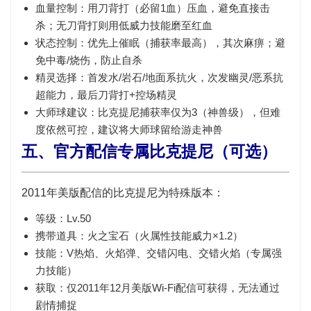
血量控制
：用
刀背打
（必留1血）压血，避免直接击
杀；无刀背打则用低威力技能磨至红血
状态控制
：优先上
催眠
（捕获率最高），其次麻痹；避
免中毒/烧伤，防止自杀
精灵选择
：首发
水/岩石/地面系
抗火，次发
幽灵/恶系
抗
超能力，最后
刀背打+控场
精灵
大师球建议
：比克提尼捕获率仅为3（神兽级），但难
度依然可控，建议将大师球留给游走神兽
五、官方配信专属比克提尼（可选）
2011年美版配信的比克提尼为特殊版本：
等级：
Lv.50
携带道具：
火之宝石
（火属性技能威力×1.2）
技能：
V热焰、火焰弹、交错闪电、交错火焰
（专属强
力技能）
获取：仅2011年12月美版Wi-Fi配信可获得，无法通过
剧情捕捉