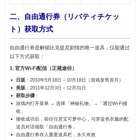
二、自由通行券（リバティチケッ
ト）获取方式
自由通行券是解锁比克提尼剧情的唯一道具，仅能通过
以下方式获取：
1. 官方Wi-Fi配信（正规途径）
日版
：2010年9月18日 – 10月18日（游戏发售首月）
美版
：2011年12月3日 – 12月31日
获取步骤
：
游戏内打开菜单 → 选择「
神秘礼物
」→「
通过Wi-Fi接
收
」
接收成功后，前往任意
宝可梦中心
，与穿蓝色衣服的
配
送员
对话领取「自由通行券」
自由通行券存入重要道具栏，永久有效