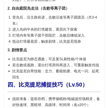
2. 自由庭院岛走法（击败等离子团）
登岛后，沿主路前进，击败沿途
等离子团团员
（共3-4
名）
进入岛屿中央的
灯塔建筑
，逐层向下探索
灯塔内有等离子团干部阻拦，击败后继续深入
抵达
灯塔最底层
，触发剧情，比克提尼现身
3. 剧情要点
比克提尼为
静态遇敌
，可反复SL刷性格/个体值
若击败或逃跑，退出灯塔房间再进入，可重新触发对战
比克提尼自带技能：
念力、蓄能焰袭、电光一闪、起死
回生
四、比克提尼捕捉技巧（Lv.50）
战前准备
：提前存档，携带
催眠粉/电磁波
控场精灵，备
好
快速球、黑暗球、高级球、时间球
（各≥20个）