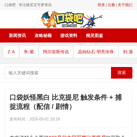
口袋吧 · 专注精灵宝可梦资讯
登录
|
注册
|
关于我们
新闻资讯
攻略秘籍
游戏资料
精灵图鉴
Z·A
朱·紫
阿尔宙斯传说
晶灿钻石·明亮珍珠
剑·盾
搜索
口袋妖怪黑白 比克提尼 触发条件 + 捕
捉流程（配信 / 剧情）
发布时间：2026-05-01 18:29