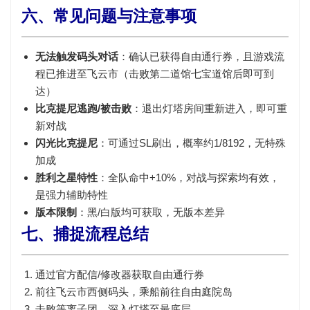
六、常见问题与注意事项
无法触发码头对话
：确认已获得自由通行券，且游戏流
程已推进至飞云市（击败第二道馆七宝道馆后即可到
达）
比克提尼逃跑/被击败
：退出灯塔房间重新进入，即可重
新对战
闪光比克提尼
：可通过SL刷出，概率约1/8192，无特殊
加成
胜利之星特性
：全队命中+10%，对战与探索均有效，
是强力辅助特性
版本限制
：黑/白版均可获取，无版本差异
七、捕捉流程总结
通过官方配信/修改器获取
自由通行券
前往飞云市西侧码头，乘船前往
自由庭院岛
击败等离子团，深入灯塔至最底层