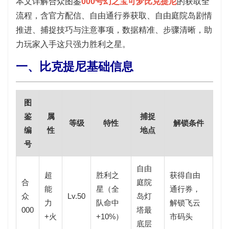
本文详解合众图鉴
000号幻之宝可梦比克提尼
的获取全
流程，含官方配信、自由通行券获取、自由庭院岛剧情
推进、捕捉技巧与注意事项，数据精准、步骤清晰，助
力玩家入手这只强力胜利之星。
一、比克提尼基础信息
图
鉴
属
捕捉
等级
特性
解锁条件
编
性
地点
号
自由
超
胜利之
获得
自由
合
庭院
能
星
（全
通行券
，
众
Lv.50
岛灯
力
队命中
解锁飞云
000
塔最
+火
+10%）
市码头
底层