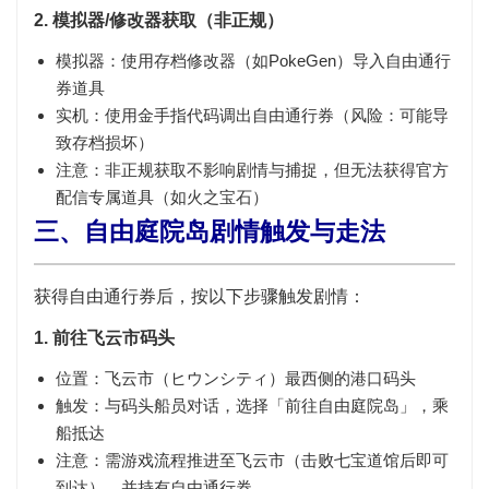
2. 模拟器/修改器获取（非正规）
模拟器：使用
存档修改器
（如PokeGen）导入自由通行
券道具
实机：使用
金手指
代码调出自由通行券（风险：可能导
致存档损坏）
注意：非正规获取不影响剧情与捕捉，但无法获得官方
配信专属道具（如
火之宝石
）
三、自由庭院岛剧情触发与走法
获得自由通行券后，按以下步骤触发剧情：
1. 前往飞云市码头
位置：飞云市（ヒウンシティ）最西侧的
港口码头
触发：与码头船员对话，选择「前往自由庭院岛」，乘
船抵达
注意：需游戏流程推进至飞云市（击败七宝道馆后即可
到达），并持有自由通行券