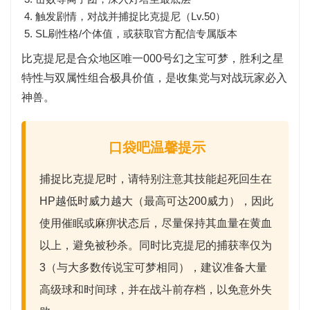
触发剧情，对战并捕捉
比克提尼
（Lv.50）
SL刷性格/个体值，或获取官方配信专属版本
比克提尼是合众地区唯一000号幻之宝可梦，胜利之星
特性与双属性组合极具价值，是收集党与对战玩家必入
神兽。
口袋吧温馨提示
捕捉比克提尼时，请特别注意其技能
起死回生
在
HP越低时威力越大（最高可达200威力），因此
使用催眠或麻痹状态后，尽量保持其血量在黄血
以上，避免被秒杀。同时比克提尼的
捕获率仅为
3
（与大多数传说宝可梦相同），建议准备大量
高级球和时间球，并在战斗前存档，以免意外失