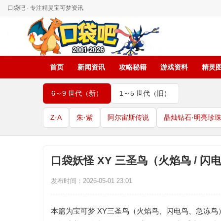
口袋吧 · 专注精灵宝可梦资讯
首页
新闻资讯
攻略秘籍
游戏资料
精灵
6～9 世代（新）
1～5 世代（旧）
Z·A
朱·紫
阿尔宙斯传说
晶灿钻石·明亮珍
口袋妖怪 XY 三圣鸟（火焰鸟 / 闪
发布时间：2026-05-01 23:01
本篇为
宝可梦 XY
三圣鸟（火焰鸟、闪电鸟、急冻鸟