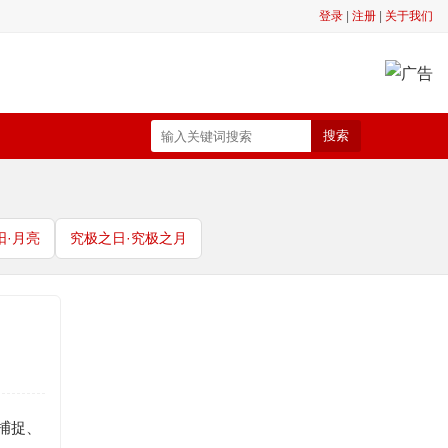
登录
|
注册
|
关于我们
搜索
阳·月亮
究极之日·究极之月
捕捉、