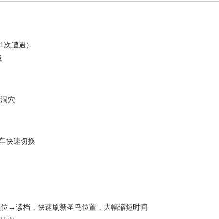
1次遭遇）
域
的洞穴
车快速切换
复位→读档，
快速刷新圣鸟位置
，大幅缩短时间