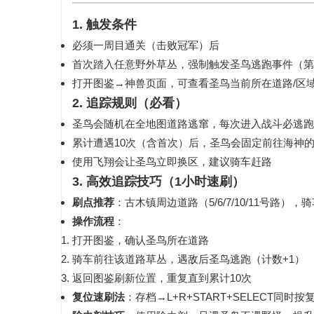
1. 触发条件
必须
一周目通关（击败冠军）
后
首次踏入任意野外草丛，
强制触发圣鸟逃跑事件
（第
打开图鉴→神兽页面，可查看圣鸟当前所在
道路/区
2. 追踪规则（必看）
圣鸟会
随机在全地图道路逃窜
，每次进入战斗必逃跑
累计
遭遇10次
（含首次）后，圣鸟会
固定前往海神
使用飞翔会让圣鸟
立即换区
，建议
骑车赶路
3. 高效追踪技巧（1小时速刷）
刷点推荐
：
古木镇周边道路（5/6/7/10/11号路）
，骑
操作流程
：
打开图鉴，确认圣鸟所在道路
骑车前往该道路草丛，遇敌后圣鸟逃跑（计数+1）
返回图鉴刷新位置，重复直到
累计10次
复位速刷法
：存档→
L+R+START+SELECT
同时按