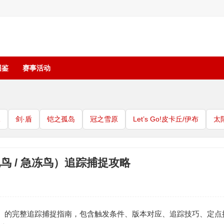
图鉴
赛事活动
珠
剑·盾
铠之孤岛
冠之雪原
Let’s Go!皮卡丘/伊布
太
电鸟 / 急冻鸟）追踪捕捉攻略
）的完整追踪捕捉指南，包含触发条件、版本对应、追踪技巧、定点