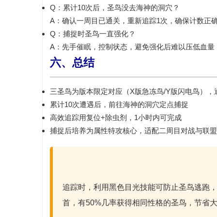
Q：累计10次后，圣鸟没去海神的洞穴？
A：确认
一周目已通关
，重新追踪1次，确保计数正
Q：捕捉时圣鸟一直强化？
A：
先手催眠
，控制状态，避免强化后难以压低血量
六、总结
三圣鸟为
版本限定对应（X版急冻鸟/Y版闪电鸟）
，
累计
10次遭遇
后，前往
海神的洞穴
定点捕捉
高效追踪用
复位+除虫剂
，1小时内可完成
捕捉后培养为
属性特攻核心
，适配二周目对战与联盟
追踪时，利用
黑色目光
技能可防止圣鸟逃跑
首，有50%几率获得相同性格的圣鸟，节省