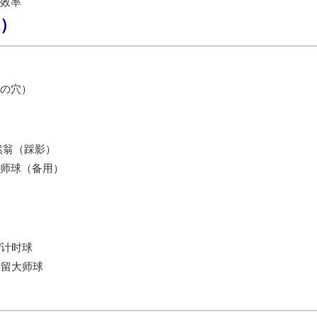
效率
）
の穴）
然翁（踩影）
大师球（备用）
/计时球
保留大师球