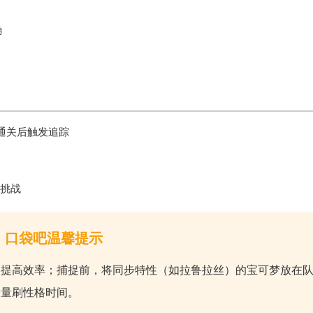
确
通关后触发追踪
挑战
口袋吧温馨提示
，提高效率；捕捉前，将
同步特性
（如拉鲁拉丝）的宝可梦放在
大量刷性格时间。