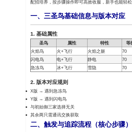
配招培养，按步骤操作即可高效收服，新手也能轻松
一、三圣鸟基础信息与版本对应
1. 基础属性
圣鸟
属性
特性
等
火焰鸟
火+飞行
火焰之躯
70
闪电鸟
电+飞行
静电
70
急冻鸟
冰+飞行
雪隐
70
2. 版本对应规则
X版
→ 遇到
急冻鸟
Y版
→ 遇到
闪电鸟
与初始御三家选择
无关
其余两只需
通讯交换
获取
二、触发与追踪流程（核心步骤）