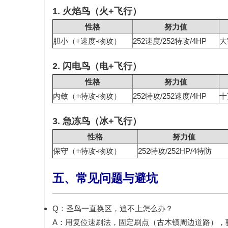
1. 火焰鸟（火+飞行）
性格
努力值
胆小（+速度-物攻）
252速度/252特攻/4HP
大
2. 闪电鸟（电+飞行）
性格
努力值
内敛（+特攻-物攻）
252特攻/252速度/4HP
十
3. 急冻鸟（冰+飞行）
性格
努力值
保守（+特攻-物攻）
252特攻/252HP/4特防
五、常见问题与避坑
Q：圣鸟一直换区，追不上怎么办？
A：用
复位速刷法
，固定刷点（古木镇周边道路），