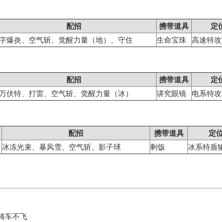
配招
携带道具
定
字爆炎、空气斩、觉醒力量（地）、守住
生命宝珠
高速特攻
配招
携带道具
定
万伏特、打雷、空气斩、觉醒力量（冰）
讲究眼镜
电系特攻
配招
携带道具
定
冰冻光束、暴风雪、空气斩、影子球
剩饭
冰系特盾
骑车不飞