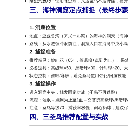
除虫剂技巧
：使用除虫剂，
只遇圣鸟不遇野怪
，提升
三、海神洞窟定点捕捉（最终步骤
1. 洞窟位置
地点：
亚兹鲁湾（アズール湾）
的
海神的洞穴（海神
路线：从
水涟镇
冲浪前往，洞窟入口在海湾中央小岛
2. 捕捉准备
推荐精灵：
妙蛙花（65+，催眠粉+点到为止）、果
必备道具：
高级球×50、黑暗球×30、计时球×20、
状态控制：
催眠/麻痹
，避免圣鸟使用强化/回血技能
3. 捕捉操作
进入洞窟中央，
触发固定对战
（圣鸟不再逃跑）
流程：
催眠→点到为止至1血→交替扔高级球/黑暗球
注意：圣鸟等级70，
捕获率极低
，耐心扔球，
建议
四、三圣鸟推荐配置与实战