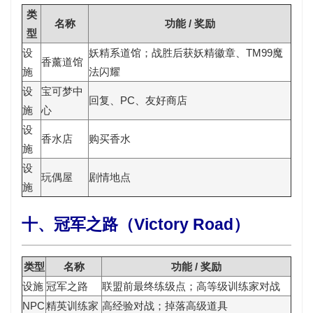
类
名称
功能 / 奖励
型
设
妖精系道馆；战胜后获
妖精徽章
、TM99魔
香薰道馆
施
法闪耀
设
宝可梦中
回复、PC、友好商店
施
心
设
香水店
购买香水
施
设
玩偶屋
剧情地点
施
十、冠军之路（Victory Road）
类型
名称
功能 / 奖励
设施
冠军之路
联盟前最终练级点；高等级训练家对战
NPC
精英训练家
高经验对战；掉落高级道具