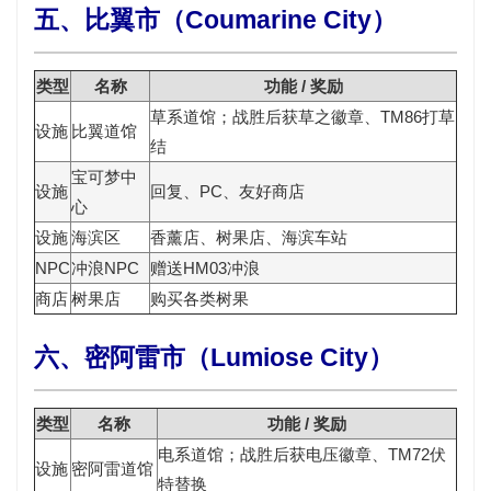
五、比翼市（Coumarine City）
类型
名称
功能 / 奖励
草系道馆；战胜后获
草之徽章
、TM86打草
设施
比翼道馆
结
宝可梦中
设施
回复、PC、友好商店
心
设施
海滨区
香薰店、树果店、海滨车站
NPC
冲浪NPC
赠送
HM03冲浪
商店
树果店
购买各类树果
六、密阿雷市（Lumiose City）
类型
名称
功能 / 奖励
电系道馆；战胜后获
电压徽章
、TM72伏
设施
密阿雷道馆
特替换