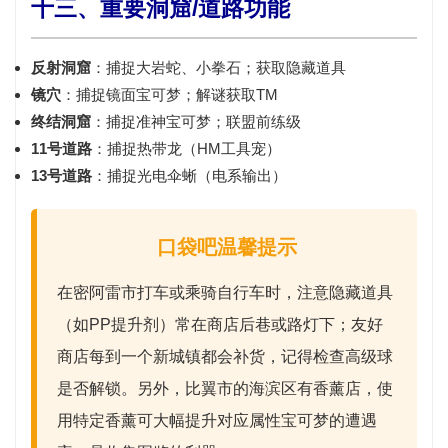
十三、重要洞窟/道路功能
反射洞窟
：捕捉
大岩蛇、小拳石
；获取隐藏道具
镜穴
：捕捉
镜面宝可梦
；解谜获取TM
终结洞窟
：捕捉
准神宝可梦
；联盟前练级
11号道路
：捕捉
热带龙
（HM工具宠）
13号道路
：捕捉
光电伞蜥
（电系输出）
口袋吧温馨提示
在密阿雷市打车或乘骑自行车时，注意
隐藏道具
（如PP提升剂）常在商店后巷或路灯下；友好
商店每到一个新城镇都会补货，记得检查
高级球
是否解锁。另外，比翼市的海滨区有
香薰店
，使
用特定香薰可大幅提升对应属性宝可梦的遭遇