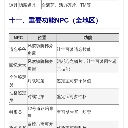
道具
隐藏道具
全满药、活力碎片、TM等
十一、重要功能NPC（全地区）
NPC
位置
功能
风絮镇阶梯旁
遗忘爷爷
让宝可梦
遗忘技能
房屋
风絮镇阶梯旁
消耗
心之鳞片
，让宝可梦
回忆遗
回忆太太
房屋
忘技能
个体鉴定
对战宅第
鉴定宝可梦
个体值
员
性格鉴定
对战宅第
鉴定宝可梦
性格
员
12号道路培育
孵蛋员
宝可梦
生蛋
、培育
屋
白檀市宝可梦
改名爷爷
修改宝可梦昵称