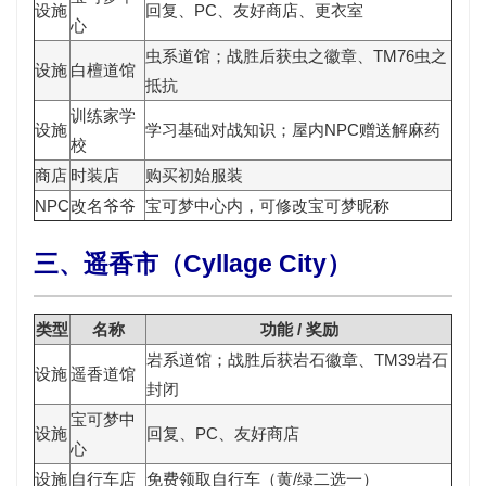
设施
回复、PC、友好商店、更衣室
心
虫系道馆；战胜后获
虫之徽章
、TM76虫之
设施
白檀道馆
抵抗
训练家学
设施
学习基础对战知识；屋内NPC赠送
解麻药
校
商店
时装店
购买初始服装
NPC
改名爷爷
宝可梦中心内，可
修改宝可梦昵称
三、遥香市（Cyllage City）
类型
名称
功能 / 奖励
岩系道馆；战胜后获
岩石徽章
、TM39岩石
设施
遥香道馆
封闭
宝可梦中
设施
回复、PC、友好商店
心
设施
自行车店
免费领取
自行车
（黄/绿二选一）