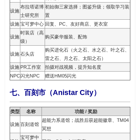
布拉塔诺博
初始御三家选择；图鉴升级；领取
学习装
设施
士研究所
置
设施
宝可梦中心
回复、PC、友好商店、更衣室
时装店（高
设施
购买豪华服装、配饰
级）
购买进化石（火之石、水之石、叶之石、
设施
石头店
雷之石、月之石、太阳之石）
设施
PR工作室
拍摄对战视频，提升知名度
NPC
闪光NPC
赠送
HM05闪光
七、百刻市（Anistar City）
类型
名称
功能 / 奖励
超能力系道馆；战胜后获
超能徽章
、TM04
设施
百刻道馆
冥想
宝可梦中