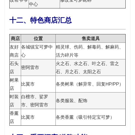
中心
十二、特色商店汇总
商店
位置
售卖道具
友好
各城镇宝可梦中
精灵球、伤药、解毒药、解麻药、
商店
心
活力碎片等
石头
火之石、水之石、叶之石、雷之
密阿雷市
店
石、月之石、太阳之石
树果
比翼市
各类树果（解异常、回复HP/PP）
店
时装
白檀市、娑罗
各类服装、配饰
店
市、密阿雷市
香薰
比翼市
各类香薰（吸引特定宝可梦）
店