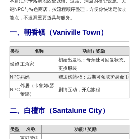
本篇汇总
卡洛斯地区
全城镇、道路、洞窟的核心设施、关
键NPC与特色商店，按流程顺序整理，方便你快速定位功
能点，不遗漏重要道具与服务。
一、朝香镇（Vaniville Town）
类型
名称
功能 / 奖励
初始出发地；母亲处可回复状态、
设施
主角家
更换服装
NPC
妈妈
赠送
伤药×5
；后期可领取
护身金币
邻居（卡鲁姆/瑟
NPC
剧情互动，开启旅程
蕾娜）
二、白檀市（Santalune City）
类型
名称
功能 / 奖励
宝可梦中