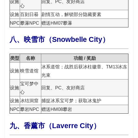
设施
回复、PC、友好商店
心
设施
百刻日晷
剧情互动，解锁部分隐藏要素
NPC
攀瀑NPC
赠送
HM07攀瀑
八、映雪市（Snowbelle City）
类型
名称
功能 / 奖励
冰系道馆；战胜后获
冰柱徽章
、TM13冰冻
设施
映雪道馆
光束
宝可梦中
设施
回复、PC、友好商店
心
设施
冰结洞窟
捕捉冰系宝可梦；获取
冰鬼护
NPC
攀岩NPC
赠送
HM08攀岩
九、香薰市（Laverre City）