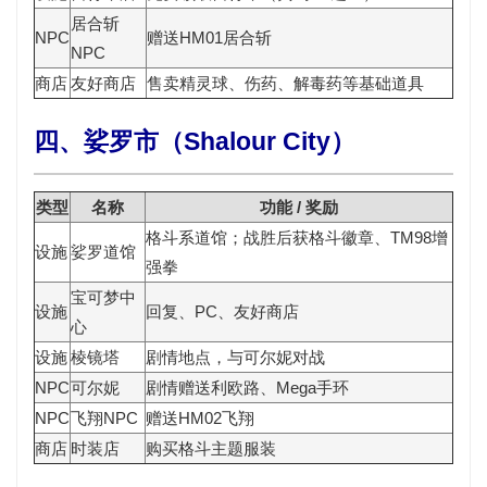
居合斩
NPC
赠送
HM01居合斩
NPC
商店
友好商店
售卖精灵球、伤药、解毒药等基础道具
四、娑罗市（Shalour City）
类型
名称
功能 / 奖励
格斗系道馆；战胜后获
格斗徽章
、TM98增
设施
娑罗道馆
强拳
宝可梦中
设施
回复、PC、友好商店
心
设施
棱镜塔
剧情地点，与可尔妮对战
NPC
可尔妮
剧情赠送
利欧路
、
Mega手环
NPC
飞翔NPC
赠送
HM02飞翔
商店
时装店
购买格斗主题服装