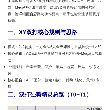
本篇聚焦
宝可梦XY双打对战
核心逻辑，从
AOE、控速、联
防、Mega联动
四大维度，给出
3套可直接照搬的强势阵
容
，附详细配合思路与操作要点，新手也能快速掌握双打
精髓。
一、XY双打核心规则与思路
模式：
2v2轮换
，一方全队6只全灭即胜，对战屋统一
Lv.50
核心逻辑：
AOE清场+控速抢节奏+联防抗伤+Mega/天气联
动
关键技能：
击掌奇袭、保护、顺风、地震、热风、冰冻之
风
核心配合：
AOE互补、控速+输出、辅助+强化、天气+专
属
二、双打强势精灵总览（T0~T1）
双打适配