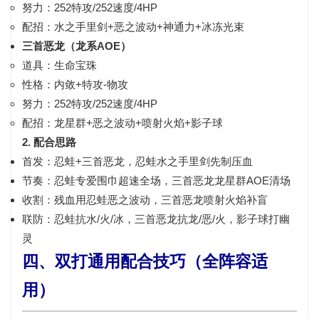
努力：252特攻/252速度/4HP
配招：
水之手里剑+恶之波动+神通力+冰冻光束
三首恶龙（龙系AOE）
道具：
生命宝珠
性格：
内敛+特攻-物攻
努力：252特攻/252速度/4HP
配招：
龙星群+恶之波动+喷射火焰+影子球
2. 配合思路
首发：
忍蛙+三首恶龙
，忍蛙
水之手里剑
先制压血
节奏：忍蛙
专爱围巾
超速全场，三首恶龙
龙星群
AOE清场
收割：残血用忍蛙
恶之波动
，三首恶龙
喷射火焰
补盲
联防：忍蛙抗水/火/冰，三首恶龙抗龙/恶/火，
影子球
打幽
灵
四、双打通用配合技巧（全阵容适
用）