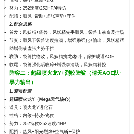
努力：252速度/252HP/4特防
配招：
顺风+帮助+虚张声势+守住
2. 配合思路
首发：
风妖精+袋兽
，风妖精先手
顺风
，袋兽
击掌奇袭
控场
节奏：顺风下袋兽速度拉满，
增强拳
强化+输出，风妖精
帮
助
增伤或
虚张声势
干扰
联防：袋兽抗物攻，风妖精抗龙/格斗，
保护
规避AOE
收尾：袋兽强化后
咬碎+增强拳
清场，风妖精补控
阵容二：超级喷火龙Y+烈咬陆鲨（晴天AOE队·
暴力输出）
1. 精灵配置
超级喷火龙Y（Mega天气核心）
道具：
喷火龙Y进化石
性格：
内敛+特攻-物攻
努力：252特攻/252速度/4HP
配招：
热风+阳光烈焰+空气斩+保护