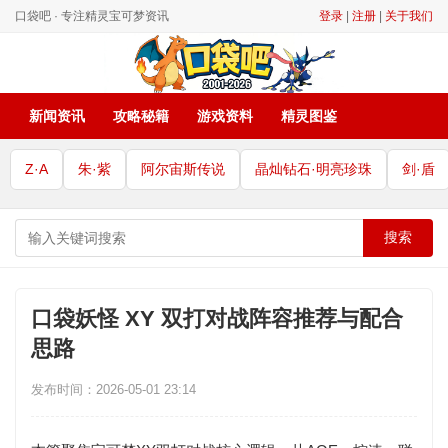
口袋吧 · 专注精灵宝可梦资讯
登录
|
注册
|
关于我们
新闻资讯
攻略秘籍
游戏资料
精灵图鉴
Z·A
朱·紫
阿尔宙斯传说
晶灿钻石·明亮珍珠
剑·盾
搜索
口袋妖怪 XY 双打对战阵容推荐与配合
思路
发布时间：2026-05-01 23:14