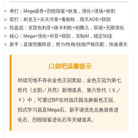
单打：
Mega袋兽+烈咬陆鲨+耿鬼
，强化+清场+收割
双打：
刺龙王+乐天河童+毒骷蛙
，雨天AOE+联防
轮盘战：
克雷色利亚+路卡利欧+钥圈儿
，双墙+无限强化
核心：
Mega+强化+补盲+联防
，克制AI，稳定50连
新手：直接照搬阵容，
努力/性格/技能
严格匹配，快速通关
口袋吧温馨提示
对战宅地不存在
金色王冠
奖励，金色王冠为第七
世代《太阳／月亮》新增道具。第六世代《Ｘ／
Ｙ》中，可通过
BP
在对战庄园兑换
银色王冠
、
招式学习器及Mega石。新手请优先兑换
袋兽进
化石
、
烈咬陆鲨进化石
等关键道具。