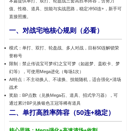
本篇提供
单打、双打、轮盘战
三套高胜率阵容，含努力
值、性格、道具、技能与实战思路，稳定冲
50连+
，新手可
直接照搬。
一、对战宅地核心规则（必看）
模式：
单打、双打、轮盘战、多人对战
，目标
50连
解锁荣
誉称号
限制：
禁止传说宝可梦/幻之宝可梦
（如超梦、盖欧卡、梦
幻等），可使用
Mega进化
（每场1次）
AI特点：
不主动换人、不读换、技能随机
，适合强化+清场
战术
奖励：
BP点数
（兑换Mega石、道具、招式学习器），可
通过累计BP兑换
银色王冠
等稀有道具
二、单打高胜率阵容（50连+稳定）
核心思路：Mega强化+高速清场+收割