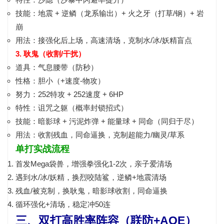
技能：
地震 + 逆鳞（龙系输出）+ 火之牙（打草/钢）+ 岩
崩
用法：接强化后上场，
高速清场
，克制水/冰/妖精盲点
3. 耿鬼（收割/干扰）
道具：
气息腰带（防秒）
性格：
胆小（+速度-物攻）
努力：
252特攻 + 252速度 + 6HP
特性：
诅咒之躯（概率封锁招式）
技能：
暗影球 + 污泥炸弹 + 能量球 + 同命（同归于尽）
用法：
收割残血
，同命逼换，克制超能力/幽灵/草系
单打实战流程
首发Mega袋兽，
增强拳强化1-2次
，亲子爱清场
遇到水/冰/妖精，换烈咬陆鲨，
逆鳞+地震
清场
残血/被克制，换耿鬼，
暗影球收割
，同命逼换
循环强化+清场，稳定冲50连
三、双打高胜率阵容（联防+AOE）