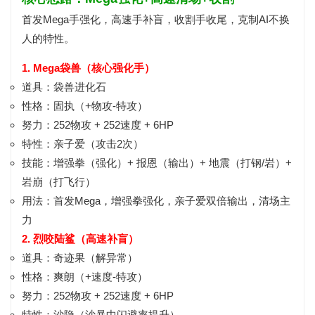
首发Mega手强化，高速手补盲，收割手收尾，克制AI不换
人的特性。
1. Mega袋兽（核心强化手）
道具：
袋兽进化石
性格：
固执（+物攻-特攻）
努力：
252物攻 + 252速度 + 6HP
特性：
亲子爱
（攻击2次）
技能：
增强拳（强化）+ 报恩（输出）+ 地震（打钢/岩）+
岩崩（打飞行）
用法：首发Mega，
增强拳强化
，亲子爱双倍输出，清场主
力
2. 烈咬陆鲨（高速补盲）
道具：
奇迹果（解异常）
性格：
爽朗（+速度-特攻）
努力：
252物攻 + 252速度 + 6HP
特性：
沙隐（沙暴中闪避率提升）