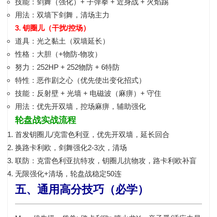
技能：
剑舞（强化）+ 子弹拳 + 近身战 + 火焰踢
用法：
双墙下剑舞
，清场主力
3. 钥圈儿（干扰/控场）
道具：
光之黏土（双墙延长）
性格：
大胆（+物防-物攻）
努力：
252HP + 252物防 + 6特防
特性：
恶作剧之心（优先使出变化招式）
技能：
反射壁 + 光墙 + 电磁波（麻痹）+ 守住
用法：
优先开双墙
，控场麻痹，辅助强化
轮盘战实战流程
首发钥圈儿/克雷色利亚，
优先开双墙
，延长回合
换路卡利欧，
剑舞强化2-3次
，清场
联防：克雷色利亚抗特攻，钥圈儿抗物攻，路卡利欧补盲
无限强化+清场，轮盘战稳定50连
五、通用高分技巧（必学）