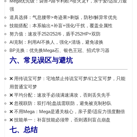
Mega优先级
：袋兽>路卡利欧>喷火龙Y，亲子爱/适应力最
强
道具选择
：气息腰带>奇迹果>剩饭，防秒/解异常优先
技能搭配
：本系输出+补盲+强化/干扰，覆盖全属性
努力值
：速攻手
252/252/6
，盾手
252HP+双防
AI克制
：利用AI不换人，
强化+清场
，避免读换
BP兑换
：优先换
Mega石、银色王冠、招式学习器
六、常见误区与避坑
❌ 用传说宝可梦：
宅地禁止传说宝可梦/幻之宝可梦
，只能
用普通宝可梦
❌ 平均分配：
速攻手必须满速满攻
，否则丢失先手
❌ 忽视联防：
双打/轮盘战需联防
，避免被克制秒队
❌ 不用Mega：
Mega是通关核心
，亲子爱/适应力强度翻倍
❌ 技能单一：
补盲技能必须带
，否则遇到盲点崩盘
七、总结