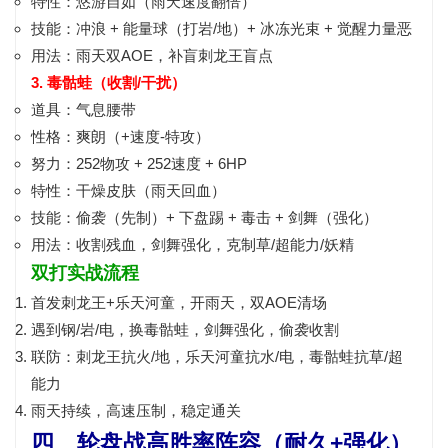
特性：
悠游自如（雨天速度翻倍）
技能：
冲浪 + 能量球（打岩/地）+ 冰冻光束 + 觉醒力量恶
用法：
雨天双AOE
，补盲刺龙王盲点
3. 毒骷蛙（收割/干扰）
道具：
气息腰带
性格：
爽朗（+速度-特攻）
努力：
252物攻 + 252速度 + 6HP
特性：
干燥皮肤（雨天回血）
技能：
偷袭（先制）+ 下盘踢 + 毒击 + 剑舞（强化）
用法：
收割残血
，剑舞强化，克制草/超能力/妖精
双打实战流程
首发刺龙王+乐天河童，
开雨天
，双AOE清场
遇到钢/岩/电，换毒骷蛙，
剑舞强化
，偷袭收割
联防：刺龙王抗火/地，乐天河童抗水/电，毒骷蛙抗草/超
能力
雨天持续，高速压制，稳定通关
四、轮盘战高胜率阵容（耐久+强化）