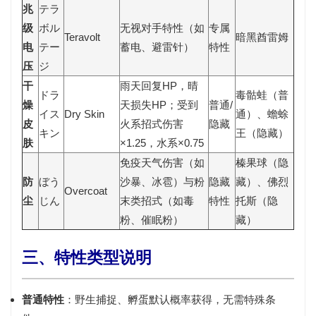
兆
テラ
级
ボル
无视对手特性（如
专属
Teravolt
暗黑酋雷姆
电
テー
蓄电、避雷针）
特性
压
ジ
干
雨天回复HP，晴
ドラ
毒骷蛙（普
燥
天损失HP；受到
普通/
イス
Dry Skin
通）、蟾蜍
皮
火系招式伤害
隐藏
キン
王（隐藏）
肤
×1.25，水系×0.75
免疫天气伤害（如
榛果球（隐
防
ぼう
沙暴、冰雹）与粉
隐藏
藏）、佛烈
Overcoat
尘
じん
末类招式（如毒
特性
托斯（隐
粉、催眠粉）
藏）
三、特性类型说明
普通特性
：野生捕捉、孵蛋默认概率获得，无需特殊条