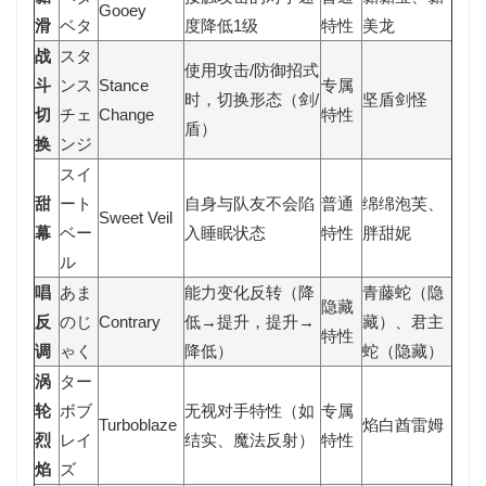
Gooey
滑
ベタ
度降低1级
特性
美龙
战
スタ
使用攻击/防御招式
斗
ンス
Stance
专属
时，切换形态（剑/
坚盾剑怪
切
チェ
Change
特性
盾）
换
ンジ
スイ
甜
ート
自身与队友不会陷
普通
绵绵泡芙、
Sweet Veil
幕
ベー
入睡眠状态
特性
胖甜妮
ル
唱
あま
能力变化反转（降
青藤蛇（隐
隐藏
反
のじ
Contrary
低→提升，提升→
藏）、君主
特性
调
ゃく
降低）
蛇（隐藏）
涡
ター
轮
ボブ
无视对手特性（如
专属
Turboblaze
焰白酋雷姆
烈
レイ
结实、魔法反射）
特性
焰
ズ