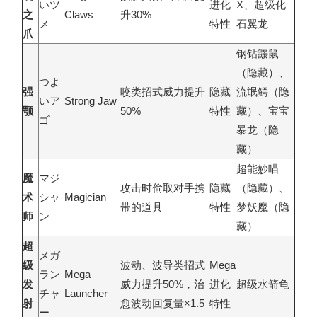
いツ
进化
X、超级化
之
Claws
升30%
メ
特性
石翼龙
爪
钢钻鼹鼠
（隐藏）、
つよ
强
咬类招式威力提升
隐藏
流氓鳄（隐
いア
Strong Jaw
颚
50%
特性
藏）、宝宝
ゴ
暴龙（隐
藏）
超能妙喵
魔
マジ
攻击时偷取对手携
隐藏
（隐藏）、
术
シャ
Magician
带的道具
特性
梦妖魔（隐
师
ン
藏）
超
メガ
级
波动、波导类招式
Mega
ラン
Mega
发
威力提升50%，治
进化
超级水箭龟
チャ
Launcher
射
愈波动回复量×1.5
特性
ー