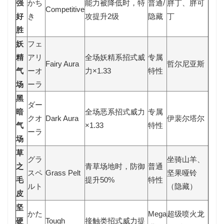
强
かち
能力被降低时，特
普通/
胖丁、胖可
Competitive
好
き
攻提升2级
隐藏
丁
胜
妖
フェ
精
アリ
全场妖精系招式威
专属
Fairy Aura
哲尔尼亚斯
气
ーオ
力×1.33
特性
场
ーラ
黑
ダー
暗
全场恶系招式威力
专属
クオ
Dark Aura
伊裴尔塔尔
气
×1.33
特性
ーラ
场
草
グラ
坐骑山羊、
之
青草场地时，防御
普通
スペ
Grass Pelt
坚果哑铃
毛
提升50%
特性
ルト
（隐藏）
皮
坚
かた
Mega
超级喷火龙
硬
Tough
接触类招式威力提