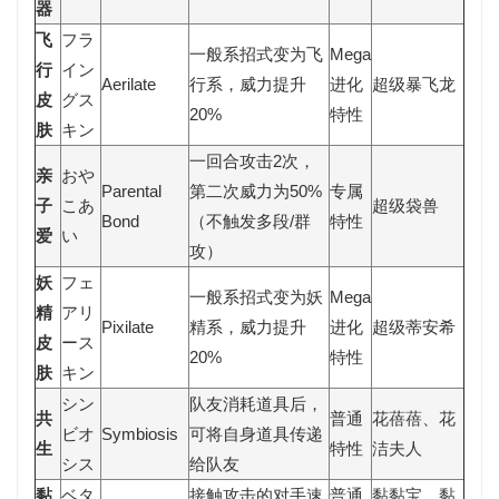
器
飞
フラ
一般系招式变为飞
Mega
行
イン
Aerilate
行系，威力提升
进化
超级暴飞龙
皮
グス
20%
特性
肤
キン
一回合攻击2次，
亲
おや
Parental
第二次威力为50%
专属
子
こあ
超级袋兽
Bond
（不触发多段/群
特性
爱
い
攻）
妖
フェ
一般系招式变为妖
Mega
精
アリ
Pixilate
精系，威力提升
进化
超级蒂安希
皮
ース
20%
特性
肤
キン
シン
队友消耗道具后，
共
普通
花蓓蓓、花
ビオ
Symbiosis
可将自身道具传递
生
特性
洁夫人
シス
给队友
黏
ベタ
接触攻击的对手速
普通
黏黏宝、黏