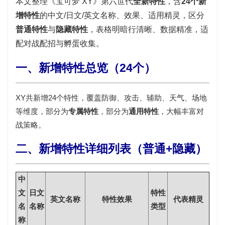
本文整理《宝可梦 XY》第六世代
全新特性
，含
24个新
增特性
的中文/日文/英文名称、效果、适用精灵，区分
普通特性
与
隐藏特性
，表格明暗行清晰、数据精准，适
配对战配招与孵蛋收集。
一、新增特性总览（24个）
XY共新增24个特性，覆盖防御、攻击、辅助、天气、场地
等维度，部分为
专属特性
，部分为
通用特性
，大幅丰富对
战策略。
二、新增特性详细列表（普通+隐藏）
中
文
日文
特性
英文名称
特性效果
代表精灵
名
名称
类型
称