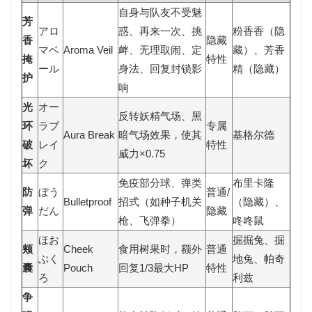
自身与队友不受魅
芳
アロ
惑、再来一次、挑
粉香香（隐
香
隐藏
マベ
Aroma Veil
衅、无理取闹、定
藏）、芳香
掩
特性
ール
身法、回复封锁影
精（隐藏）
护
响
光
オー
反转妖精气场、黑
环
ラブ
专属
Aura Break
暗气场效果，使其
基格尔德
破
レイ
特性
威力×0.75
坏
ク
免疫部分球、弹类
布里卡隆
防
ぼう
普通/
Bulletproof
招式（如种子机关
（隐藏）、
弹
だん
隐藏
枪、飞弹拳）
咚咚鼠
ほお
掘掘兔、掘
颊
Cheek
食用树果时，额外
普通
ぶく
地兔、帕奇
囊
Pouch
回复1/3最大HP
特性
ろ
利兹
争