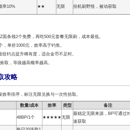
概率10%
★★
无限
挂机刷野怪，被动获取
面条领2个免费，再吃500元套餐无限刷，成本最低。
个，单价1000元，效率高于钓鱼。
波纹钓点提升稀有度，适合金币不足时。
捡取，等级越高概率越高。
刷取攻略
按效率排序，标注
无限兑换
与
一次性拾取
。
数量/成本
效率
类型
备注
最稳定无限来源，BP可通过
48BP/1个
★★★★★
无限
速获取
每日20连胜1