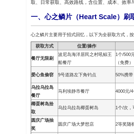
取、日常获取、高效路线
，含位置、成本、效率
一、心之鳞片（Heart Scale）
心之鳞片主要用于招式回忆，以下为全获取方式，按
获取方式
位置/操作
波尼岛海洋居民之村吼鲸王
1个/50
餐厅无限刷
船餐厅
（免费）
爱心鱼偷窃
9号道路左下角钓点
50%携
乌拉乌拉岛
马利埃静市餐厅
4000元/
餐厅
椰蛋树岛拾
乌拉乌拉岛椰蛋树岛
1个/次
取
圆庆广场抽
圆庆广场大梦想店
2等奖随
奖