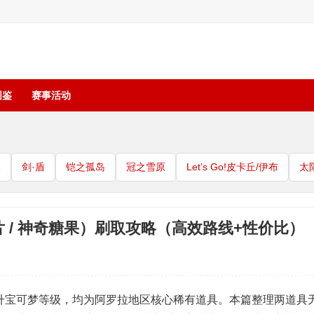
图鉴
赛事活动
珠
剑·盾
铠之孤岛
冠之雪原
Let’s Go!皮卡丘/伊布
太
 / 神奇糖果）刷取攻略（高效路线+性价比）
升宝可梦等级，均为阿罗拉地区核心稀有道具。本篇整理两道具