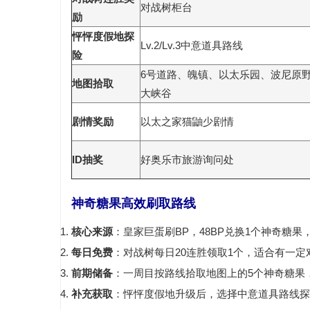
对战树柜台
励
怦怦度假地探
Lv.2/Lv.3中意道具路线
险
6号道路、魄镇、以太乐园、波尼原
地图拾取
大峡谷
剧情奖励
以太之家猫鼬少剧情
ID抽奖
好奥乐市旅游询问处
神奇糖果高效刷取路线
核心来源
：皇家巨蛋刷BP，48BP兑换1个神奇糖
每日免费
：对战树每日20连胜领取1个，适合有一定
前期储备
：一周目按路线拾取地图上的5个神奇糖果
补充获取
：怦怦度假地升级后，选择中意道具路线探