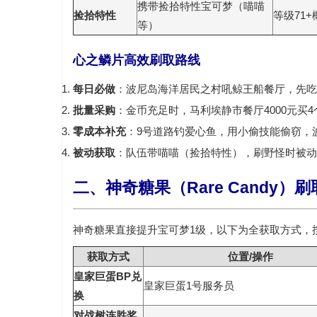
携带捡拾特性宝可梦（喵喵
捡拾特性
等级71+
等）
心之鳞片高效刷取路线
每日必做
：波尼岛海洋居民之村吼鲸王船餐厅，先吃Z
批量采购
：金币充足时，马利埃静市餐厅4000元买4
零成本补充
：9号道路钓爱心鱼，用小偷技能偷窃，
被动获取
：队伍带喵喵（捡拾特性），刷野怪时被动
二、神奇糖果（Rare Candy）
神奇糖果直接提升宝可梦1级，以下为全获取方式，
获取方式
位置/操作
皇家巨蛋BP兑
皇家巨蛋1号服务员
换
对战树连胜奖