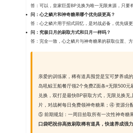
答：可以，
皇家巨蛋BP兑换
为唯一无限来源，只要
问：心之鳞片和神奇糖果哪个优先级更高？
答：心之鳞片用于招式回忆，是对战必备，优先级更
问：究极日月的刷取方式和日月一样吗？
答：完全一致，心之鳞片与神奇糖果的获取位置、方
亲爱的训练家，稀有道具囤货是宝可梦养成的
岛吼鲸王船餐厅领2个免费Z面条+无限500
兑换，双打是最快BP获取方式，无限兑换无
片，对战树每日免费领神奇糖果；④ 资源分
⑤ 前期规划：一周目拾取所有一次性神奇糖
口袋吧祝你高效刷取稀有道具，快速养成强