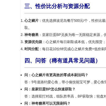
三、性价比分析与资源分配
心之鳞片
：优先选择
波尼岛餐厅500元/个
，性价比最
取。
神奇糖果
：
皇家巨蛋BP兑换
为唯一无限稳定来源，优
资源优先级
：心之鳞片每日刷取成本低，优先囤货；
时间分配
：每日花10分钟完成心之鳞片免费+低价刷
四、问答（稀有道具常见问题）
问：心之鳞片有更高效的零成本刷法吗？
答：9号道路钓爱心鱼，带小偷技能宝可梦，爱心鱼
问：皇家巨蛋BP怎么快速获取？
答：选择
双打对战
，组队胜率高，BP获取快；轮盘
问：神奇糖果可以无限刷吗？