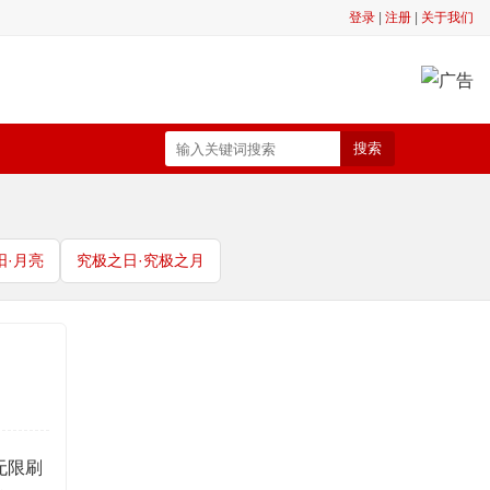
登录
|
注册
|
关于我们
搜索
阳·月亮
究极之日·究极之月
无限刷