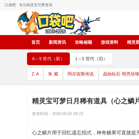
口袋吧 · 专注精灵宝可梦资讯
首页
新闻资讯
攻略秘籍
游戏资料
精灵
6～9 世代（新）
1～5 世代（旧）
Z·A
朱·紫
阿尔宙斯传说
晶灿钻石·明亮珍
精灵宝可梦日月稀有道具（心之鳞片
发布时间：2026-05-02 09:22
心之鳞片用于回忆遗忘招式，神奇糖果可直接提