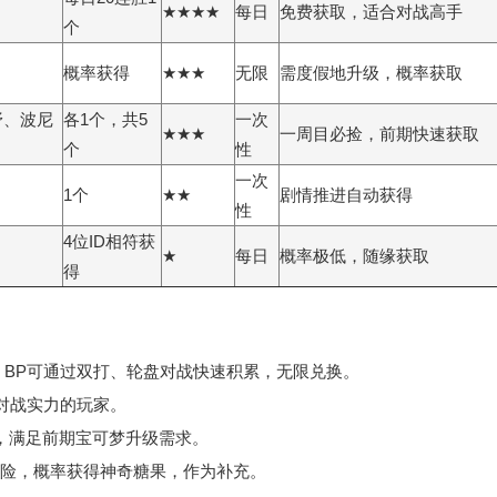
★★★★
每日
免费获取，适合对战高手
个
概率获得
★★★
无限
需度假地升级，概率获取
野、波尼
各1个，共5
一次
★★★
一周目必捡，前期快速获取
个
性
一次
1个
★★
剧情推进自动获得
性
4位ID相符获
★
每日
概率极低，随缘获取
得
果，BP可通过双打、轮盘对战快速积累，无限兑换。
对战实力的玩家。
，满足前期宝可梦升级需求。
险，概率获得神奇糖果，作为补充。