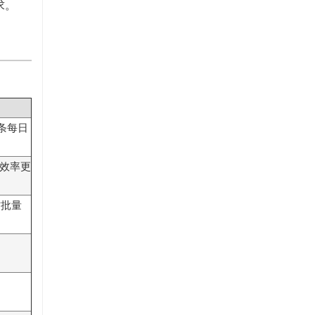
求。
面条每日
效率更
时批量