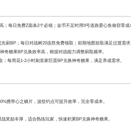
高；每日免费Z面条2个必领；金币不足时用9号道路爱心鱼偷窃零成
先刷BP；每日对战树20连胜免费领取；前期地图拾取满足过渡需求
神奇糖果BP兑换效率高，根据对战能力调整刷取频率。
取；每周花1-2小时刷皇家巨蛋BP兑换神奇糖果，满足养成需求。
50%携带心之鳞片，波纹钓点可提升效率，完全零成本。
对战奖励丰厚，适合熟练玩家，快速积累BP兑换神奇糖果。