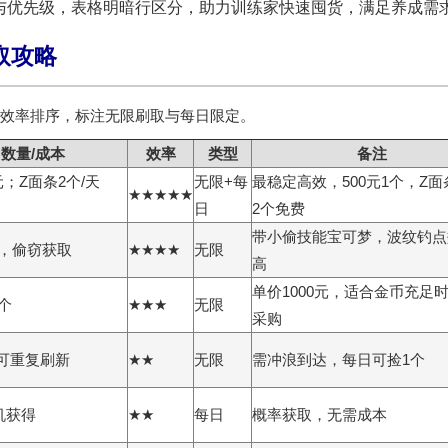
与优先级，表格明暗行区分，助力训练家快速囤货，满足养成需
刷取攻略
效率排序，标注
无限刷取
与
每日限定
。
数量/成本
效率
类型
备注
0元；Z面条2个/天
无限+每
最稳定高效，500元1个，Z
★★★★★
日
2个免费
带小偷技能宝可梦，波纹钓点
带，偷窃获取
★★★★
无限
高
单价1000元，适合金币充足
4个
★★★
无限
采购
，可重复刷新
★★
无限
需冲浪到达，每日可捡1个
机获得
★★
每日
概率获取，无需成本