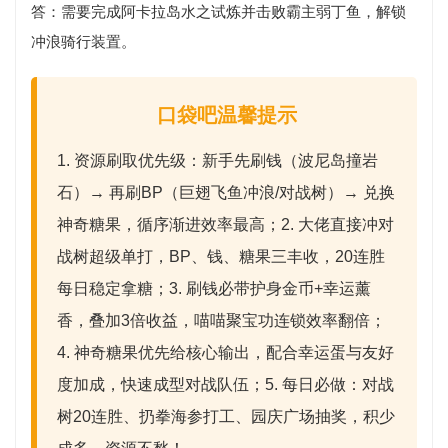
答：需要完成
阿卡拉岛水之试炼并击败霸主弱丁鱼
，解锁
冲浪骑行装置。
口袋吧温馨提示
1. 资源刷取优先级：
新手先刷钱（波尼岛撞岩
石）→ 再刷BP（巨翅飞鱼冲浪/对战树）→ 兑换
神奇糖果
，循序渐进效率最高；2. 大佬直接冲
对
战树超级单打
，BP、钱、糖果三丰收，20连胜
每日稳定拿糖；3. 刷钱必带
护身金币+幸运薰
香
，叠加3倍收益，喵喵聚宝功连锁效率翻倍；
4. 神奇糖果优先给核心输出，配合幸运蛋与友好
度加成，快速成型对战队伍；5. 每日必做：对战
树20连胜、扔拳海参打工、园庆广场抽奖，积少