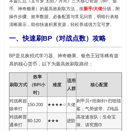
本篇汇总《宝可梦 太阳／月亮》三大核心资源（BP、金
币、神奇糖果）的最高效刷取方法，按
新手/大佬
分级，附
操作步骤、效率数据、必备配置与常见问答，明暗行表格
清晰展示，助你快速积累资源，轻松养成强力宝可梦。
一、快速刷BP（对战点数）攻略
BP是兑换招式学习器、神奇糖果、银色王冠等稀有道
具的核心货币，以下为最高效刷取路径：
效率
适用
刷取方式
（BP/小
难度
核心配置
人群
时）
对战树超
刺甲贝+纸御剑+烈咬陆
150-200
★★★★☆
大佬
级单打
鲨；气势披带、Z纯晶
对战树普
高攻速攻队；生命宝
80-120
★★★
进阶
通单打
珠、讲究围巾