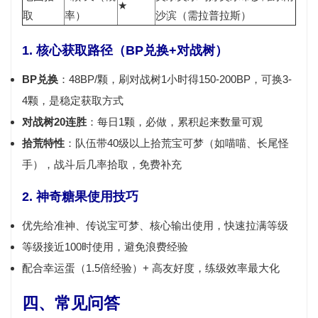
★
取
率）
沙滨（需拉普拉斯）
1. 核心获取路径（BP兑换+对战树）
BP兑换
：48BP/颗，刷对战树1小时得150-200BP，可换3-
4颗，是稳定获取方式
对战树20连胜
：每日1颗，必做，累积起来数量可观
拾荒特性
：队伍带40级以上拾荒宝可梦（如喵喵、长尾怪
手），战斗后几率拾取，免费补充
2. 神奇糖果使用技巧
优先给
准神、传说宝可梦、核心输出
使用，快速拉满等级
等级接近100时使用，避免浪费经验
配合幸运蛋（1.5倍经验）+ 高友好度，练级效率最大化
四、常见问答