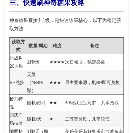
三、快速刷神奇糖果攻略
神奇糖果直接升1级，是快速练级核心，以下为稳定获
取方法：
获取方
数量/周期
难度
备注
式
对战树
1颗/天
★★★★
次日领取，稳定必拿
20连胜
无限
BP兑换
（48BP/
★★★
最主要来源，刷BP即可兑换
颗）
拾荒特
随机/战斗
★★
40级以上宝可梦，几率拾取
性
园庆广
随机/天
★
二等奖奖励，几率较低
场抽奖
地图拾
1颗/天（概
美乐美乐岛好奥乐市沙滩东南