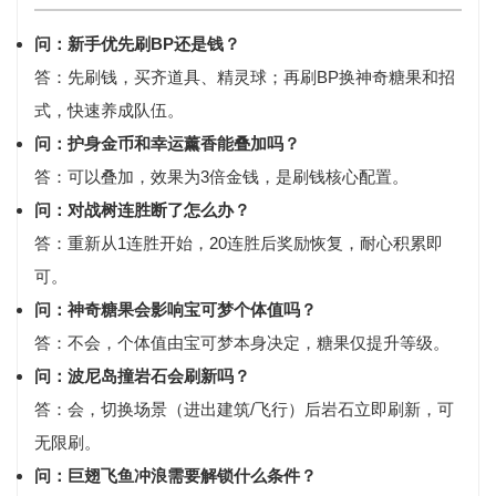
问：新手优先刷BP还是钱？
答：
先刷钱
，买齐道具、精灵球；再刷BP换神奇糖果和招
式，快速养成队伍。
问：护身金币和幸运薰香能叠加吗？
答：
可以叠加
，效果为3倍金钱，是刷钱核心配置。
问：对战树连胜断了怎么办？
答：重新从1连胜开始，20连胜后奖励恢复，耐心积累即
可。
问：神奇糖果会影响宝可梦个体值吗？
答：
不会
，个体值由宝可梦本身决定，糖果仅提升等级。
问：波尼岛撞岩石会刷新吗？
答：
会
，切换场景（进出建筑/飞行）后岩石立即刷新，可
无限刷。
问：巨翅飞鱼冲浪需要解锁什么条件？