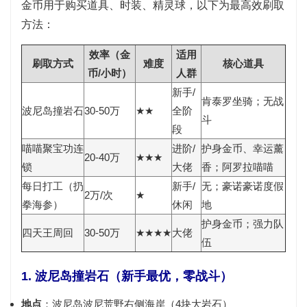
金币用于购买道具、时装、精灵球，以下为最高效刷取
方法：
效率（金
适用
刷取方式
难度
核心道具
币/小时）
人群
新手/
肯泰罗坐骑；无战
波尼岛撞岩石
30-50万
★★
全阶
斗
段
喵喵聚宝功连
进阶/
护身金币、幸运薰
20-40万
★★★
锁
大佬
香；阿罗拉喵喵
每日打工（扔
新手/
无；豪诺豪诺度假
2万/次
★
拳海参）
休闲
地
护身金币；强力队
四天王周回
30-50万
★★★★
大佬
伍
1. 波尼岛撞岩石（新手最优，零战斗）
地点
：波尼岛波尼荒野右侧海岸（4块大岩石）