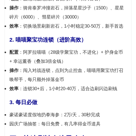
操作
：骑肯泰罗冲撞岩石，掉落
星星沙子（1500）、星星
碎片（6000）、彗星碎片（30000）
效率
：切换场景刷新岩石，1小时稳定30-50万，新手首选
2. 喵喵聚宝功连锁（进阶高效）
配置
：阿罗拉喵喵（28级学聚宝功，不进化）+ 护身金币
+ 幸运薰香（叠加3倍金钱）
操作
：闯入对战连锁，点到为止控血，喵喵用聚宝功打召
唤帮手，每只额外掉落金币
效率
：连锁30+后，1小时20-40万，适合边刷闪边刷钱
3. 每日必做
豪诺豪诺度假地扔拳海参：2万/天，30秒完成
园庆广场抽签：每日免费，有几率得金币道具