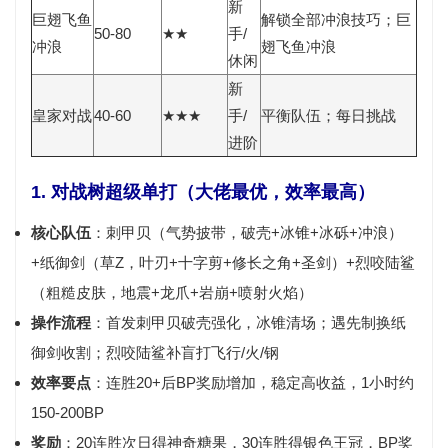
新
巨翅飞鱼
解锁全部冲浪技巧；巨
50-80
★★
手/
冲浪
翅飞鱼冲浪
休闲
新
皇家对战
40-60
★★★
手/
平衡队伍；每日挑战
进阶
1. 对战树超级单打（大佬最优，效率最高）
核心队伍
：刺甲贝（气势披带，破壳+冰锥+冰砾+冲浪）
+纸御剑（草Z，叶刃+十字剪+修长之角+圣剑）+烈咬陆鲨
（粗糙皮肤，地震+龙爪+岩崩+喷射火焰）
操作流程
：首发刺甲贝破壳强化，冰锥清场；遇先制换纸
御剑收割；烈咬陆鲨补盲打飞行/火/钢
效率要点
：连胜20+后BP奖励增加，稳定高收益，1小时约
150-200BP
奖励
：20连胜次日得神奇糖果，30连胜得银色王冠，BP奖