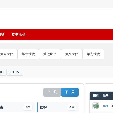
图鉴
赛事活动
第五世代
第六世代
第七世代
第八世代
第九世代
100
101-151
上一只
下一只
图标
编号
001
击
49
防御
49