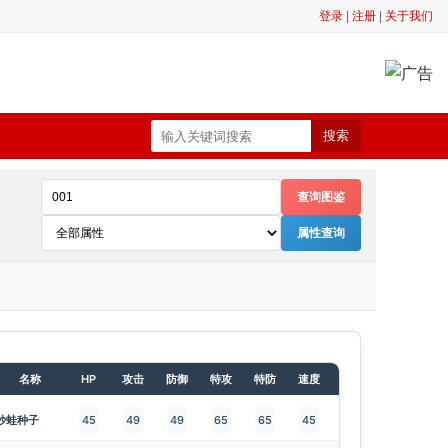
登录
|
注册
|
关于我们
搜索
查询图鉴
属性查询
名称
HP
攻击
防御
特攻
特防
速度
妙蛙种子
45
49
49
65
65
45