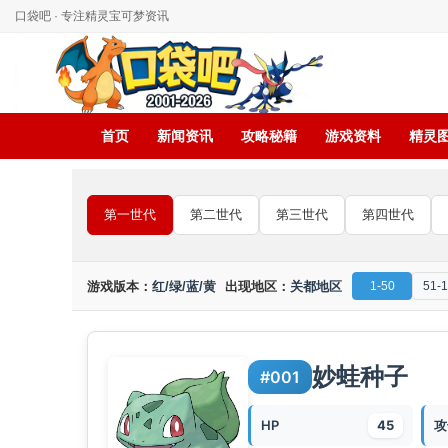
口袋吧 · 专注精灵宝可梦资讯
首页
新闻资讯
攻略秘籍
游戏资料
精灵
第一世代
第二世代
第三世代
第四世代
游戏版本：
红/绿/蓝/黄
出现地区：
关都地区
1-50
51-
妙蛙种子
#001
HP
45
攻