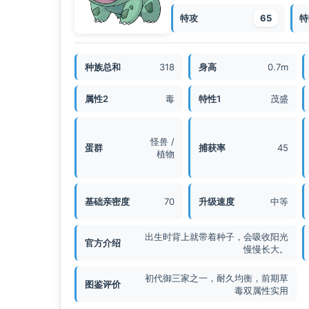
特攻
65
特
种族总和
318
身高
0.7m
属性2
毒
特性1
茂盛
怪兽 /
蛋群
捕获率
45
植物
基础亲密度
70
升级速度
中等
出生时背上就带着种子，会吸收阳光
官方介绍
慢慢长大。
初代御三家之一，耐久均衡，前期草
图鉴评价
毒双属性实用