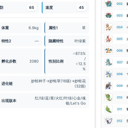
002
防
65
速度
45
003
004
体重
6.9kg
属性1
草
005
特性2
—
隐藏特性
叶绿素
006
♂87.5%
/
孵化步数
2080
性别比例
007
♀12.5
%
008
妙蛙种子→妙蛙草(16级)→妙蛙花
进化链
(32级)
009
010
红/绿/蓝/黄/火红/叶绿/心金/魂
出现版本
银/Let's Go
011
012