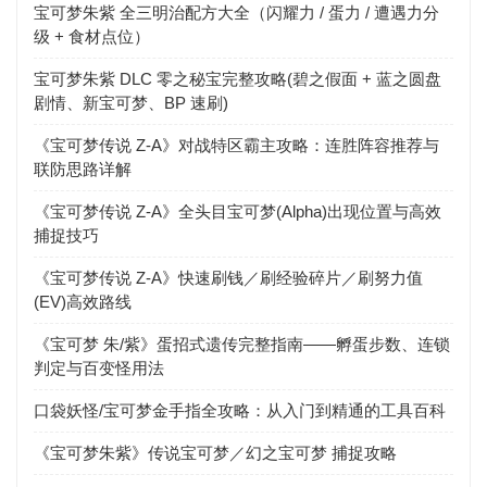
宝可梦朱紫 全三明治配方大全（闪耀力 / 蛋力 / 遭遇力分
级 + 食材点位）
宝可梦朱紫 DLC 零之秘宝完整攻略(碧之假面 + 蓝之圆盘
剧情、新宝可梦、BP 速刷)
《宝可梦传说 Z-A》对战特区霸主攻略：连胜阵容推荐与
联防思路详解
《宝可梦传说 Z-A》全头目宝可梦(Alpha)出现位置与高效
捕捉技巧
《宝可梦传说 Z-A》快速刷钱／刷经验碎片／刷努力值
(EV)高效路线
《宝可梦 朱/紫》蛋招式遗传完整指南——孵蛋步数、连锁
判定与百变怪用法
口袋妖怪/宝可梦金手指全攻略：从入门到精通的工具百科
《宝可梦朱紫》传说宝可梦／幻之宝可梦 捕捉攻略