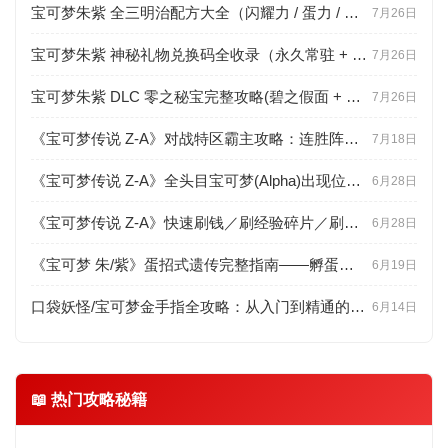
宝可梦朱紫 全三明治配方大全（闪耀力 / 蛋力 / 遭遇力分级 + 食材点位）
7月26日
宝可梦朱紫 神秘礼物兑换码全收录（永久常驻 + 限时配信 + 联网直领教程）
7月26日
宝可梦朱紫 DLC 零之秘宝完整攻略(碧之假面 + 蓝之圆盘剧情、新宝可梦、BP 速刷)
7月26日
《宝可梦传说 Z-A》对战特区霸主攻略：连胜阵容推荐与联防思路详解
7月18日
《宝可梦传说 Z-A》全头目宝可梦(Alpha)出现位置与高效捕捉技巧
6月28日
《宝可梦传说 Z-A》快速刷钱／刷经验碎片／刷努力值(EV)高效路线
6月28日
《宝可梦 朱/紫》蛋招式遗传完整指南——孵蛋步数、连锁判定与百变怪用法
6月19日
口袋妖怪/宝可梦金手指全攻略：从入门到精通的工具百科
6月14日
📖 热门攻略秘籍