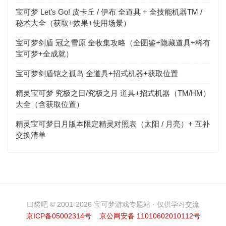
宝可梦 Let’s Go! 皮卡丘 / 伊布 全道具 + 全技能机器TM /
秘术大全（获取+效果+使用场景）
宝可梦剑盾 冠之雪原 全收集攻略（全图鉴+隐藏道具+稀有
宝可梦+全成就）
宝可梦剑盾铠之孤岛 全道具+招式机器+获取位置
精灵宝可梦 究极之日/究极之月 道具+招式机器（TM/HM）
大全（含获取位置）
精灵宝可梦日月版本限定精灵对照表（太阳 / 月亮）+ 互补
交换清单
口袋吧 © 2001-2026 宝可梦游戏专题站 · 仅供学习交流
京ICP备05002314号
京公网安备 11010602010112号