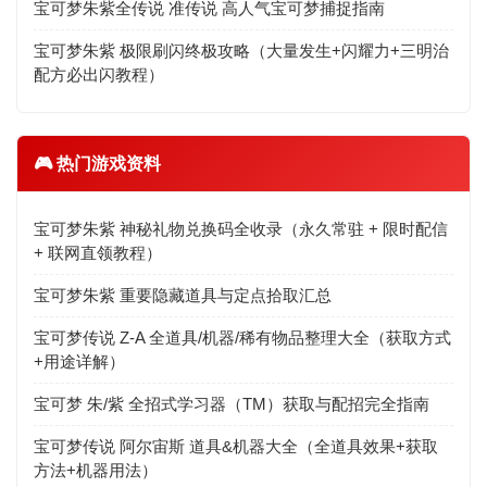
宝可梦朱紫全传说 准传说 高人气宝可梦捕捉指南
宝可梦朱紫 极限刷闪终极攻略（大量发生+闪耀力+三明治
配方必出闪教程）
🎮 热门游戏资料
宝可梦朱紫 神秘礼物兑换码全收录（永久常驻 + 限时配信
+ 联网直领教程）
宝可梦朱紫 重要隐藏道具与定点拾取汇总
宝可梦传说 Z-A 全道具/机器/稀有物品整理大全（获取方式
+用途详解）
宝可梦 朱/紫 全招式学习器（TM）获取与配招完全指南
宝可梦传说 阿尔宙斯 道具&机器大全（全道具效果+获取
方法+机器用法）