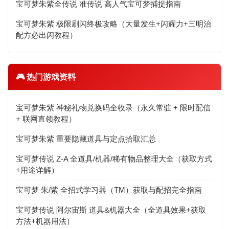
宝可梦朱紫全传说 准传说 高人气宝可梦捕捉指南
宝可梦朱紫 极限刷闪终极攻略（大量发生+闪耀力+三明治
配方必出闪教程）
🎮 热门游戏资料
宝可梦朱紫 神秘礼物兑换码全收录（永久常驻 + 限时配信
+ 联网直领教程）
宝可梦朱紫 重要隐藏道具与定点拾取汇总
宝可梦传说 Z-A 全道具/机器/稀有物品整理大全（获取方式
+用途详解）
宝可梦 朱/紫 全招式学习器（TM）获取与配招完全指南
宝可梦传说 阿尔宙斯 道具&机器大全（全道具效果+获取
方法+机器用法）