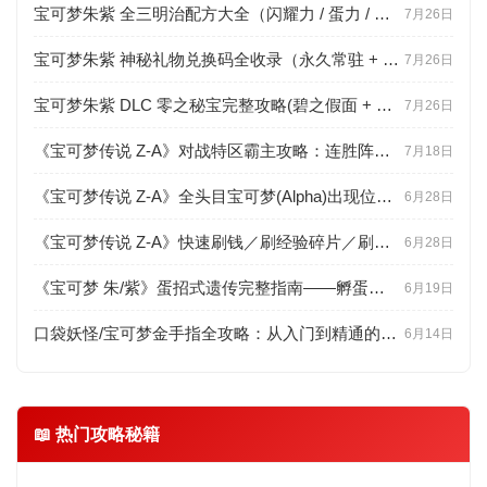
宝可梦朱紫 全三明治配方大全（闪耀力 / 蛋力 / 遭遇力分级 + 食材点位）
7月26日
宝可梦朱紫 神秘礼物兑换码全收录（永久常驻 + 限时配信 + 联网直领教程）
7月26日
宝可梦朱紫 DLC 零之秘宝完整攻略(碧之假面 + 蓝之圆盘剧情、新宝可梦、BP 速刷)
7月26日
《宝可梦传说 Z-A》对战特区霸主攻略：连胜阵容推荐与联防思路详解
7月18日
《宝可梦传说 Z-A》全头目宝可梦(Alpha)出现位置与高效捕捉技巧
6月28日
《宝可梦传说 Z-A》快速刷钱／刷经验碎片／刷努力值(EV)高效路线
6月28日
《宝可梦 朱/紫》蛋招式遗传完整指南——孵蛋步数、连锁判定与百变怪用法
6月19日
口袋妖怪/宝可梦金手指全攻略：从入门到精通的工具百科
6月14日
📖 热门攻略秘籍