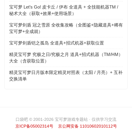
宝可梦 Let’s Go! 皮卡丘 / 伊布 全道具 + 全技能机器TM /
秘术大全（获取+效果+使用场景）
宝可梦剑盾 冠之雪原 全收集攻略（全图鉴+隐藏道具+稀有
宝可梦+全成就）
宝可梦剑盾铠之孤岛 全道具+招式机器+获取位置
精灵宝可梦 究极之日/究极之月 道具+招式机器（TM/HM）
大全（含获取位置）
精灵宝可梦日月版本限定精灵对照表（太阳 / 月亮）+ 互补
交换清单
口袋吧 © 2001-2026 宝可梦游戏专题站 · 仅供学习交流
京ICP备05002314号
京公网安备 11010602010112号