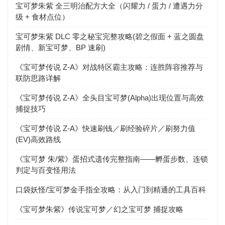
宝可梦朱紫 全三明治配方大全（闪耀力 / 蛋力 / 遭遇力分
级 + 食材点位）
宝可梦朱紫 DLC 零之秘宝完整攻略(碧之假面 + 蓝之圆盘
剧情、新宝可梦、BP 速刷)
《宝可梦传说 Z-A》对战特区霸主攻略：连胜阵容推荐与
联防思路详解
《宝可梦传说 Z-A》全头目宝可梦(Alpha)出现位置与高效
捕捉技巧
《宝可梦传说 Z-A》快速刷钱／刷经验碎片／刷努力值
(EV)高效路线
《宝可梦 朱/紫》蛋招式遗传完整指南——孵蛋步数、连锁
判定与百变怪用法
口袋妖怪/宝可梦金手指全攻略：从入门到精通的工具百科
《宝可梦朱紫》传说宝可梦／幻之宝可梦 捕捉攻略