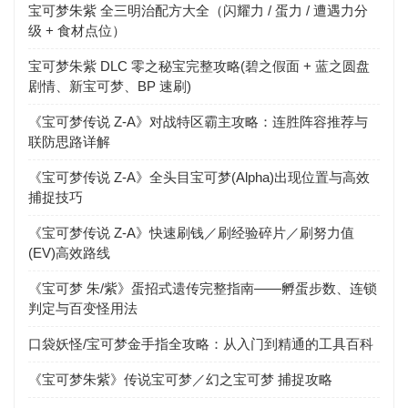
宝可梦朱紫 全三明治配方大全（闪耀力 / 蛋力 / 遭遇力分
级 + 食材点位）
宝可梦朱紫 DLC 零之秘宝完整攻略(碧之假面 + 蓝之圆盘
剧情、新宝可梦、BP 速刷)
《宝可梦传说 Z-A》对战特区霸主攻略：连胜阵容推荐与
联防思路详解
《宝可梦传说 Z-A》全头目宝可梦(Alpha)出现位置与高效
捕捉技巧
《宝可梦传说 Z-A》快速刷钱／刷经验碎片／刷努力值
(EV)高效路线
《宝可梦 朱/紫》蛋招式遗传完整指南——孵蛋步数、连锁
判定与百变怪用法
口袋妖怪/宝可梦金手指全攻略：从入门到精通的工具百科
《宝可梦朱紫》传说宝可梦／幻之宝可梦 捕捉攻略