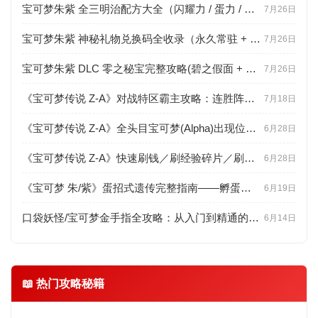
宝可梦朱紫 全三明治配方大全（闪耀力 / 蛋力 / 遭遇力分级 + 食材点位）
7月26日
宝可梦朱紫 神秘礼物兑换码全收录（永久常驻 + 限时配信 + 联网直领教程）
7月26日
宝可梦朱紫 DLC 零之秘宝完整攻略(碧之假面 + 蓝之圆盘剧情、新宝可梦、BP 速刷)
7月26日
《宝可梦传说 Z-A》对战特区霸主攻略：连胜阵容推荐与联防思路详解
7月18日
《宝可梦传说 Z-A》全头目宝可梦(Alpha)出现位置与高效捕捉技巧
6月28日
《宝可梦传说 Z-A》快速刷钱／刷经验碎片／刷努力值(EV)高效路线
6月28日
《宝可梦 朱/紫》蛋招式遗传完整指南——孵蛋步数、连锁判定与百变怪用法
6月19日
口袋妖怪/宝可梦金手指全攻略：从入门到精通的工具百科
6月14日
📖 热门攻略秘籍