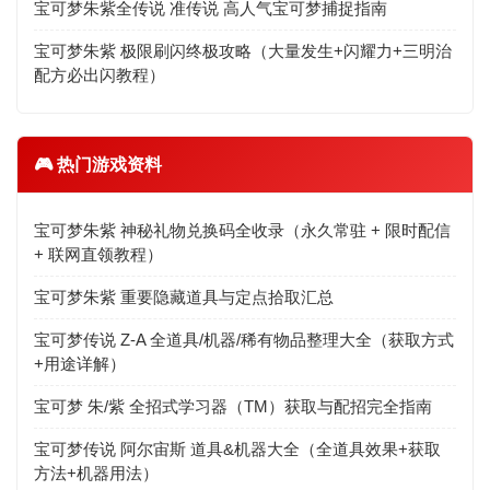
宝可梦朱紫全传说 准传说 高人气宝可梦捕捉指南
宝可梦朱紫 极限刷闪终极攻略（大量发生+闪耀力+三明治
配方必出闪教程）
🎮 热门游戏资料
宝可梦朱紫 神秘礼物兑换码全收录（永久常驻 + 限时配信
+ 联网直领教程）
宝可梦朱紫 重要隐藏道具与定点拾取汇总
宝可梦传说 Z-A 全道具/机器/稀有物品整理大全（获取方式
+用途详解）
宝可梦 朱/紫 全招式学习器（TM）获取与配招完全指南
宝可梦传说 阿尔宙斯 道具&机器大全（全道具效果+获取
方法+机器用法）