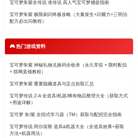
宝可梦朱紫全传说 准传说 高人气宝可梦捕捉指南
宝可梦朱紫 极限刷闪终极攻略（大量发生+闪耀力+三明治
配方必出闪教程）
🎮 热门游戏资料
宝可梦朱紫 神秘礼物兑换码全收录（永久常驻 + 限时配信
+ 联网直领教程）
宝可梦朱紫 重要隐藏道具与定点拾取汇总
宝可梦传说 Z-A 全道具/机器/稀有物品整理大全（获取方式
+用途详解）
宝可梦 朱/紫 全招式学习器（TM）获取与配招完全指南
宝可梦传说 阿尔宙斯 道具&机器大全（全道具效果+获取
方法+机器用法）