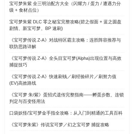
宝可梦朱紫 全三明治配方大全（闪耀力 / 蛋力 / 遭遇力分
级 + 食材点位）
宝可梦朱紫 DLC 零之秘宝完整攻略(碧之假面 + 蓝之圆盘
剧情、新宝可梦、BP 速刷)
《宝可梦传说 Z-A》对战特区霸主攻略：连胜阵容推荐与
联防思路详解
《宝可梦传说 Z-A》全头目宝可梦(Alpha)出现位置与高效
捕捉技巧
《宝可梦传说 Z-A》快速刷钱／刷经验碎片／刷努力值
(EV)高效路线
《宝可梦 朱/紫》蛋招式遗传完整指南——孵蛋步数、连锁
判定与百变怪用法
口袋妖怪/宝可梦金手指全攻略：从入门到精通的工具百科
《宝可梦朱紫》传说宝可梦／幻之宝可梦 捕捉攻略