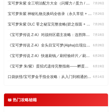
宝可梦朱紫 全三明治配方大全（闪耀力 / 蛋力 / 遭遇力分级 + 食材点位）
7月26日
宝可梦朱紫 神秘礼物兑换码全收录（永久常驻 + 限时配信 + 联网直领教程）
7月26日
宝可梦朱紫 DLC 零之秘宝完整攻略(碧之假面 + 蓝之圆盘剧情、新宝可梦、BP 速刷)
7月26日
《宝可梦传说 Z-A》对战特区霸主攻略：连胜阵容推荐与联防思路详解
7月18日
《宝可梦传说 Z-A》全头目宝可梦(Alpha)出现位置与高效捕捉技巧
6月28日
《宝可梦传说 Z-A》快速刷钱／刷经验碎片／刷努力值(EV)高效路线
6月28日
《宝可梦 朱/紫》蛋招式遗传完整指南——孵蛋步数、连锁判定与百变怪用法
6月19日
口袋妖怪/宝可梦金手指全攻略：从入门到精通的工具百科
6月14日
📖 热门攻略秘籍