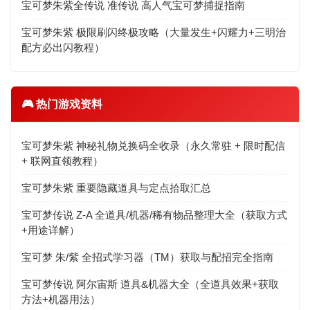
宝可梦朱紫全传说 准传说 高人气宝可梦捕捉指南
宝可梦朱紫 极限刷闪终极攻略（大量发生+闪耀力+三明治
配方必出闪教程）
🎮 热门游戏资料
宝可梦朱紫 神秘礼物兑换码全收录（永久常驻 + 限时配信
+ 联网直领教程）
宝可梦朱紫 重要隐藏道具与定点拾取汇总
宝可梦传说 Z-A 全道具/机器/稀有物品整理大全（获取方式
+用途详解）
宝可梦 朱/紫 全招式学习器（TM）获取与配招完全指南
宝可梦传说 阿尔宙斯 道具&机器大全（全道具效果+获取
方法+机器用法）