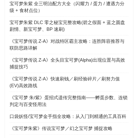
宝可梦朱紫 全三明治配方大全（闪耀力 / 蛋力 / 遭遇力分
级 + 食材点位）
宝可梦朱紫 DLC 零之秘宝完整攻略(碧之假面 + 蓝之圆盘
剧情、新宝可梦、BP 速刷)
《宝可梦传说 Z-A》对战特区霸主攻略：连胜阵容推荐与
联防思路详解
《宝可梦传说 Z-A》全头目宝可梦(Alpha)出现位置与高效
捕捉技巧
《宝可梦传说 Z-A》快速刷钱／刷经验碎片／刷努力值
(EV)高效路线
《宝可梦 朱/紫》蛋招式遗传完整指南——孵蛋步数、连锁
判定与百变怪用法
口袋妖怪/宝可梦金手指全攻略：从入门到精通的工具百科
《宝可梦朱紫》传说宝可梦／幻之宝可梦 捕捉攻略