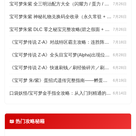
宝可梦朱紫 全三明治配方大全（闪耀力 / 蛋力 / 遭遇力分级 + 食材点位）
7月26日
宝可梦朱紫 神秘礼物兑换码全收录（永久常驻 + 限时配信 + 联网直领教程）
7月26日
宝可梦朱紫 DLC 零之秘宝完整攻略(碧之假面 + 蓝之圆盘剧情、新宝可梦、BP 速刷)
7月26日
《宝可梦传说 Z-A》对战特区霸主攻略：连胜阵容推荐与联防思路详解
7月18日
《宝可梦传说 Z-A》全头目宝可梦(Alpha)出现位置与高效捕捉技巧
6月28日
《宝可梦传说 Z-A》快速刷钱／刷经验碎片／刷努力值(EV)高效路线
6月28日
《宝可梦 朱/紫》蛋招式遗传完整指南——孵蛋步数、连锁判定与百变怪用法
6月19日
口袋妖怪/宝可梦金手指全攻略：从入门到精通的工具百科
6月14日
📖 热门攻略秘籍