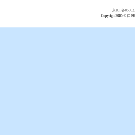
京ICP备05002
Copyrigh 2005 © 口袋