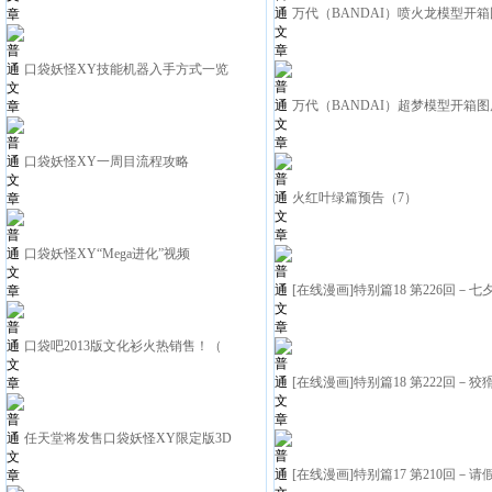
万代（BANDAI）喷火龙模型开
口袋妖怪XY技能机器入手方式一览
万代（BANDAI）超梦模型开箱
口袋妖怪XY一周目流程攻略
火红叶绿篇预告（7）
口袋妖怪XY“Mega进化”视频
[在线漫画]特别篇18 第226回－七
口袋吧2013版文化衫火热销售！（
[在线漫画]特别篇18 第222回－狡
任天堂将发售口袋妖怪XY限定版3D
[在线漫画]特别篇17 第210回－请