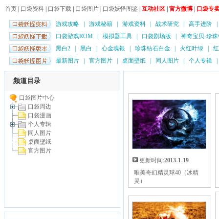
首页
|
口袋资料
|
口袋下载
|
口袋图片
|
口袋妖怪图鉴
|
互动社区
|
官方微博
|
口袋专
游戏攻略
|
游戏秘籍
|
游戏资料
|
战术研究
|
高手进阶
口袋游戏ROM
|
模拟器工具
|
口袋剧场版
|
神奇宝贝-珍珠
黑白2
|
黑白
|
心金魂银
|
珍珠钻石白金
|
火红叶绿
|
红
最新图片
|
官方图片
|
桌面壁纸
|
同人图片
|
个人专辑
同人图片
频道目录
口袋图片中心
口袋周边
口袋漫画
个人专辑
同人图片
桌面壁纸
官方图片
更新时间:
2013-1-19
唯美奇幻精灵球40（冰精
灵）