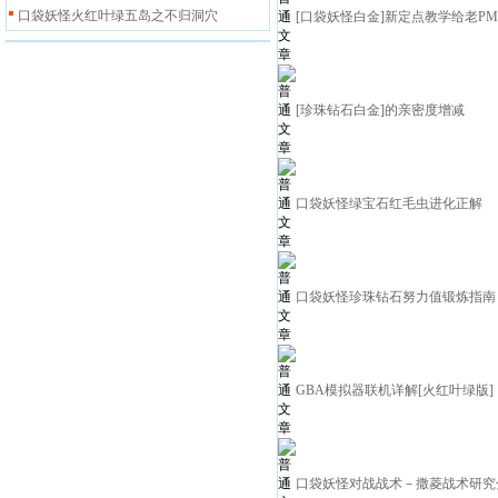
口袋妖怪火红叶绿五岛之不归洞穴
[口袋妖怪白金]新定点教学给老P
[珍珠钻石白金]的亲密度增减
口袋妖怪绿宝石红毛虫进化正解
口袋妖怪珍珠钻石努力值锻炼指南
GBA模拟器联机详解[火红叶绿版]
口袋妖怪对战战术－撒菱战术研究