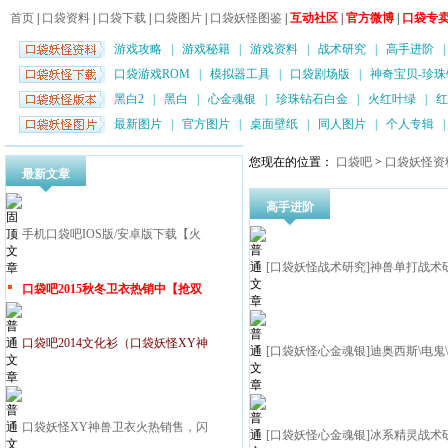
首页
|
口袋资料
|
口袋下载
|
口袋图片
|
口袋妖怪图鉴
|
互动社区
|
官方微博
|
口袋专
游戏攻略
|
游戏秘籍
|
游戏资料
|
战术研究
|
高手进阶
口袋游戏ROM
|
模拟器工具
|
口袋剧场版
|
神奇宝贝-珍珠
黑白2
|
黑白
|
心金魂银
|
珍珠钻石白金
|
火红叶绿
|
红
最新图片
|
官方图片
|
桌面壁纸
|
同人图片
|
个人专辑
您现在的位置：
口袋吧
>
口袋妖怪资
最新文章
高手进阶
手机口袋吧IOS版/安卓版下载【火
[口袋妖怪战术研究]神兽单打战术
口袋吧2015秋冬卫衣热销中【抢双
口袋吧2014文化衫（口袋妖怪XY神
[口袋妖怪心金魂银]迪奥西斯\电鬼
口袋妖怪XY神兽卫衣火热销售，闪
[口袋妖怪心金魂银]冰系精灵战术