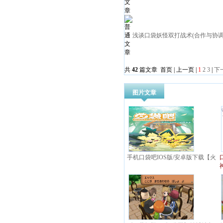
浅谈口袋妖怪双打战术(合作与协调
共
42
篇文章 首页 | 上一页 |
1
2
3
|
下
图片文章
手机口袋吧IOS版/安卓版下载【火