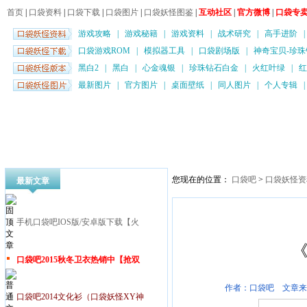
首页
|
口袋资料
|
口袋下载
|
口袋图片
|
口袋妖怪图鉴
|
互动社区
|
官方微博
|
口袋专
游戏攻略
|
游戏秘籍
|
游戏资料
|
战术研究
|
高手进阶
口袋游戏ROM
|
模拟器工具
|
口袋剧场版
|
神奇宝贝-珍珠
黑白2
|
黑白
|
心金魂银
|
珍珠钻石白金
|
火红叶绿
|
红
最新图片
|
官方图片
|
桌面壁纸
|
同人图片
|
个人专辑
您现在的位置：
口袋吧
>
口袋妖怪资
最新文章
手机口袋吧IOS版/安卓版下载【火
口袋吧2015秋冬卫衣热销中【抢双
作者：口袋吧 文章来
口袋吧2014文化衫（口袋妖怪XY神