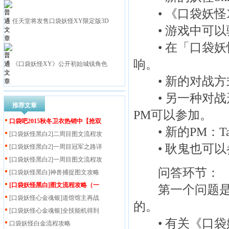
• 《口袋妖怪
任天堂将发售口袋妖怪XY限定版3D
• 游戏中可以
• 在「口袋妖
响。
《口袋妖怪XY》公开初始城镇角色
• 新的对战方式：H
• 另一种对战
推荐文章
PM可以参加。
口袋吧2015秋冬卫衣热销中【抢双
• 新的PM：Tal
[口袋妖怪黑白2]二周目图文流程攻
• 耿鬼也可以
[口袋妖怪黑白2]一周目冠军之路详
[口袋妖怪黑白2]一周目图文流程攻
问答环节：
[口袋妖怪黑白]神兽捕捉图文攻略
[口袋妖怪黑白]图文流程攻略（一
第一个问题是《
[口袋妖怪心金魂银]道馆馆主再战
的。
[口袋妖怪心金魂银]全技能机得到
• 有关《口袋妖
口袋妖怪白金流程攻略