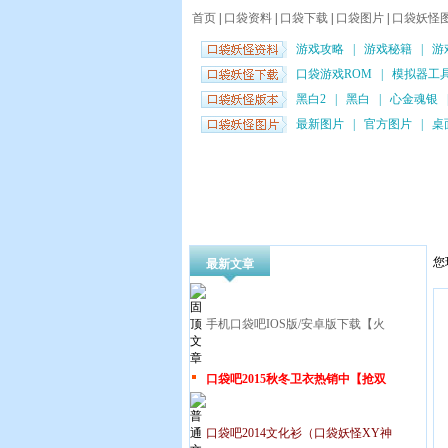
首页
|
口袋资料
|
口袋下载
|
口袋图片
|
口袋妖怪
游戏攻略
|
游戏秘籍
|
游
口袋游戏ROM
|
模拟器工
黑白2
|
黑白
|
心金魂银
最新图片
|
官方图片
|
桌
您
最新文章
手机口袋吧IOS版/安卓版下载【火
口袋吧2015秋冬卫衣热销中【抢双
口袋吧2014文化衫（口袋妖怪XY神