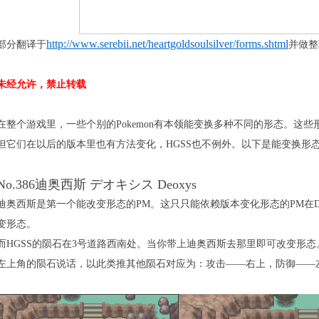
http://www.serebii.net/heartgoldsoulsilver/forms.shtml
部分
翻译
于
并做整
未经允许，禁止转载
在整个
游戏
里，一些个别的Pokemon有本领能变换多种不同的形态。这
但它们在以后的版本里也有方法变化，HGSS也不例外。以下是能变换形
No.386迪奥西斯 デオキシス Deoxys
迪奥西斯是第一个能改变形态的PM。这只只能依赖版本变化形态的PM在D
变形态。
而HGSS的陨石在3号道路西南处。当你带上迪奥西斯去那里即可改变形
左上角的陨石说话，以此类推其他陨石对应为：攻击——右上，防御——