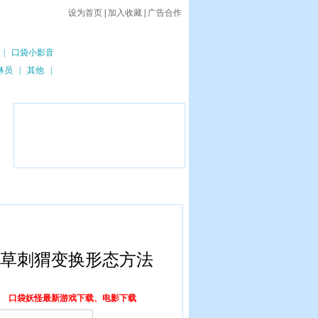
设为首页
|
加入收藏
|
广告合作
|
口袋小影音
林员
|
其他
|
龙\草刺猬变换形态方法
24
口袋妖怪最新游戏下载、电影下载