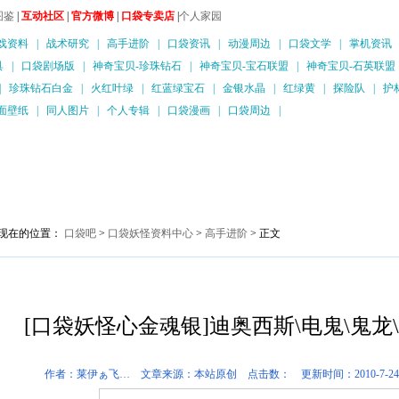
图鉴
|
互动社区
|
官方微博
|
口袋专卖店
|
个人家园
戏资料
|
战术研究
|
高手进阶
|
口袋资讯
|
动漫周边
|
口袋文学
|
掌机资讯
具
|
口袋剧场版
|
神奇宝贝-珍珠钻石
|
神奇宝贝-宝石联盟
|
神奇宝贝-石英联盟
|
珍珠钻石白金
|
火红叶绿
|
红蓝绿宝石
|
金银水晶
|
红绿黄
|
探险队
|
护
面壁纸
|
同人图片
|
个人专辑
|
口袋漫画
|
口袋周边
|
现在的位置：
口袋吧
>
口袋妖怪资料中心
>
高手进阶
> 正文
[口袋妖怪心金魂银]迪奥西斯\电鬼\鬼
作者：莱伊ぁ飞… 文章来源：本站原创 点击数：
更新时间：2010-7-