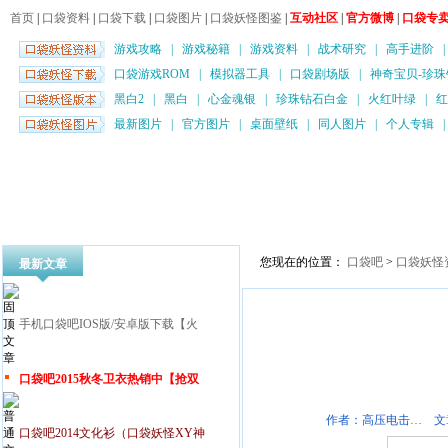
首页
|
口袋资料
|
口袋下载
|
口袋图片
|
口袋妖怪图鉴
|
互动社区
|
官方微博
|
口袋专
游戏攻略
|
游戏秘籍
|
游戏资料
|
战术研究
|
高手进阶
口袋游戏ROM
|
模拟器工具
|
口袋剧场版
|
神奇宝贝-珍珠
黑白2
|
黑白
|
心金魂银
|
珍珠钻石白金
|
火红叶绿
|
红
最新图片
|
官方图片
|
桌面壁纸
|
同人图片
|
个人专辑
您现在的位置：
口袋吧
>
口袋妖怪
最新文章
手机口袋吧IOS版/安卓版下载【火
口袋吧2015秋冬卫衣热销中【抢双
作者：高压电击… 文
口袋吧2014文化衫（口袋妖怪XY神