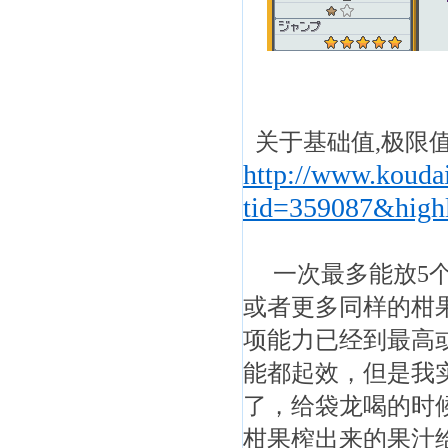
关于基础值,极限
http://www.kouda
tid=359087&highl
一次最多能放5个
或者更多同样的柑
项能力已经到最高
能都起效，但是我
了，给袋龙喝的时
柑果榨出来的果汁