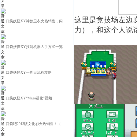
这里是竞技场左边
口袋妖怪XY神兽卫衣火热销售，闪
力），和这个人
口袋妖怪XY技能机器入手方式一览
口袋妖怪XY一周目流程攻略
口袋妖怪XY“Mega进化”视频
口袋吧2013版文化衫火热销售！（