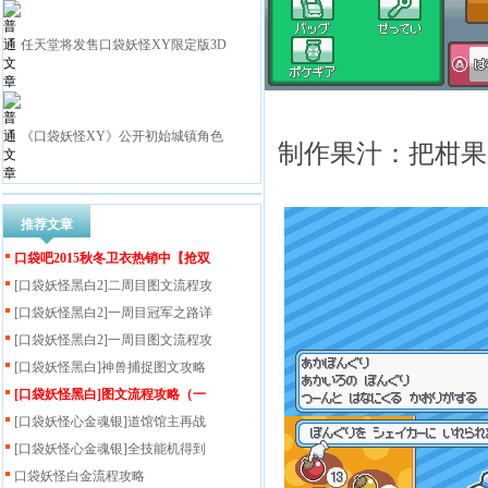
任天堂将发售口袋妖怪XY限定版3D
《口袋妖怪XY》公开初始城镇角色
制作果汁：把柑果
推荐文章
口袋吧2015秋冬卫衣热销中【抢双
[口袋妖怪黑白2]二周目图文流程攻
[口袋妖怪黑白2]一周目冠军之路详
[口袋妖怪黑白2]一周目图文流程攻
[口袋妖怪黑白]神兽捕捉图文攻略
[口袋妖怪黑白]图文流程攻略（一
[口袋妖怪心金魂银]道馆馆主再战
[口袋妖怪心金魂银]全技能机得到
口袋妖怪白金流程攻略