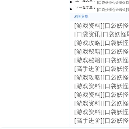
上一篇文章：
[口袋妖怪心金魂银]
下一篇文章：
[口袋妖怪心金魂银
相关文章
[
游戏资料
]
[口袋妖怪
[
口袋资讯
]
口袋妖怪
[
游戏攻略
]
[口袋妖
[
游戏秘籍
]
[口袋妖
[
游戏秘籍
]
[口袋妖
[
高手进阶
]
[口袋妖
[
游戏攻略
]
[口袋妖
[
游戏资料
]
[口袋妖怪
[
游戏资料
]
[口袋妖
[
游戏资料
]
[口袋妖
[
游戏资料
]
[口袋妖
[
高手进阶
]
[口袋妖怪