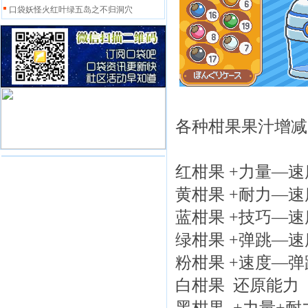
口袋妖怪火红叶绿五岛之不归洞穴
各种柑果果汁增减
红柑果 +力量—速
黄柑果 +耐力—速
蓝柑果 +技巧—速
绿柑果 +弹跳—速
粉柑果 +速度—弹
白柑果 还原能力
黑柑果 +力量+耐