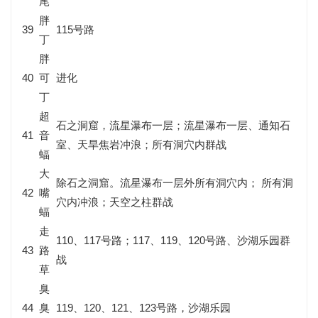
尾
胖
39
115号路
丁
胖
40
可
进化
丁
超
石之洞窟，流星瀑布一层；流星瀑布一层、通知石
41
音
室、天旱焦岩冲浪；所有洞穴内群战
蝠
大
除石之洞窟。流星瀑布一层外所有洞穴内； 所有洞
42
嘴
穴内冲浪；天空之柱群战
蝠
走
110、117号路；117、119、120号路、沙湖乐园群
43
路
战
草
臭
44
臭
119、120、121、123号路，沙湖乐园