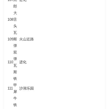
郎
大
108
舌
头
瓦
109
斯
火山近路
弹
双
弹
110
进化
瓦
斯
铁
甲
111
沙湖乐园
犀
牛
铁