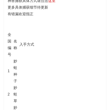
神兽捕获具体方式请点击
这里
更多具体捕获细节待更新
有错漏欢迎指正
全
国
名
入手方式
编
称
号
妙
蛙
1
种
子
妙
2
蛙
草
妙