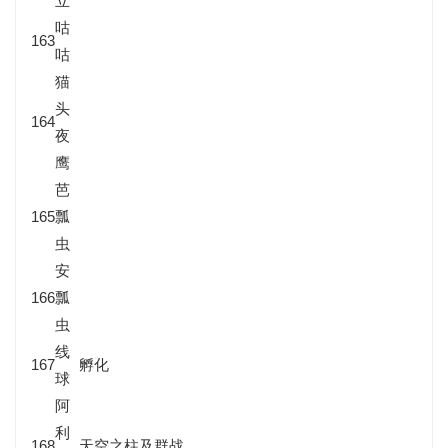
立
咕
163
咕
猫
头
164
夜
鹰
芭
165
瓢
虫
安
166
瓢
虫
线
167
孵化
球
阿
利
168
天空之柱及群战