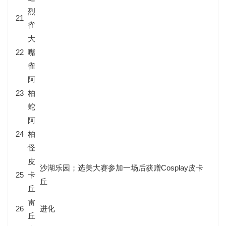
烈
21
雀
大
22
嘴
雀
阿
23
柏
蛇
阿
24
柏
怪
皮
沙湖乐园；选美大赛参加一场后获赠Cosplay皮卡
25
卡
丘
丘
雷
26
进化
丘