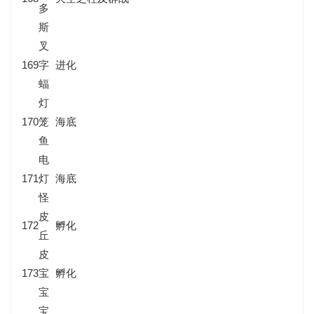
多
斯
叉
169
字
进化
蝠
灯
170
笼
海底
鱼
电
171
灯
海底
怪
皮
172
孵化
丘
皮
173
宝
孵化
宝
宝