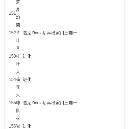
梦
梦
151
幻
菊
152
草
遇见Zinnia后再出家门三选一
叶
月
153
桂
进化
叶
大
154
菊
进化
花
火
155
球
遇见Zinnia后再出家门三选一
鼠
火
156
岩
进化