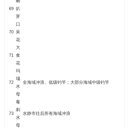
喇
69
叭
芽
口
70
呆
花
大
71
食
花
玛
瑙
72
全海域冲浪、低级钓竿；大部分海域中级钓竿
水
母
毒
刺
73
水静市往后所有海域冲浪
水
母