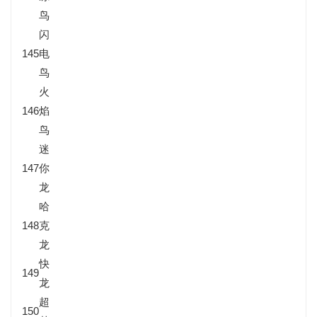
鸟
闪
145
电
鸟
火
146
焰
鸟
迷
147
你
龙
哈
148
克
龙
快
149
龙
超
150