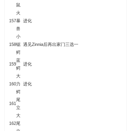
鼠
火
157
暴
进化
兽
小
158
锯
遇见Zinnia后再出家门三选一
鳄
蓝
159
进化
鳄
大
160
力
进化
鳄
尾
161
立
大
162
尾