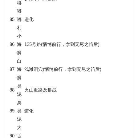
嘟
嘟
85
嘟
进化
利
小
86
海
125号路(悄悄前行，拿到无尽之笛后)
狮
白
87
海
浅滩洞穴(悄悄前行，拿到无尽之笛后)
狮
臭
88
火山近路及群战
泥
臭
89
臭
进化
泥
大
90
舌