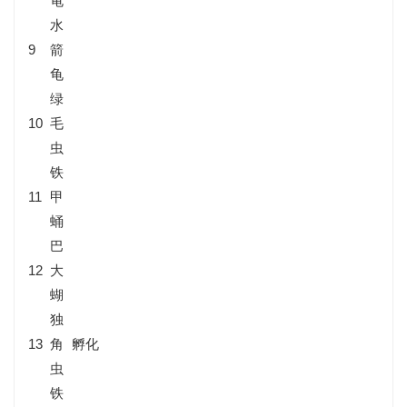
龟
水
9
箭
龟
绿
10
毛
虫
铁
11
甲
蛹
巴
12
大
蝴
独
13
角
孵化
虫
铁