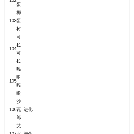
102
蛋
椰
103
蛋
树
可
拉
104
可
拉
嘎
啦
105
嘎
啦
沙
106
瓦
进化
郎
艾
107
比
进化