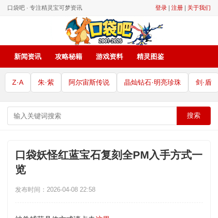
口袋吧 · 专注精灵宝可梦资讯
登录
|
注册
|
关于我们
新闻资讯
攻略秘籍
游戏资料
精灵图鉴
Z·A
朱·紫
阿尔宙斯传说
晶灿钻石·明亮珍珠
剑·盾
搜索
口袋妖怪红蓝宝石复刻全PM入手方式一
览
发布时间：2026-04-08 22:58