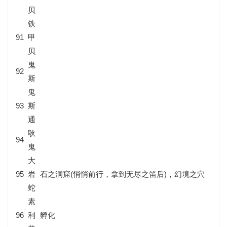
贝
铁
91
甲
贝
鬼
92
斯
鬼
93
斯
通
耿
94
鬼
大
95
岩
石之洞窟(悄悄前行，拿到无尽之笛后)，幻境之穴
蛇
素
96
利
孵化