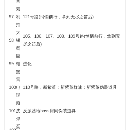
普
素
97
利
121号路(悄悄前行，拿到无尽之笛后)
拍
大
105、106、107、108、109号路(悄悄前行，拿到无
98
钳
尽之笛后)
蟹
巨
99
钳
进化
蟹
雷
100
电
110号路，新紫堇；新紫堇群战；新紫堇伪装道具
球
顽
101
皮
反派基地boss房间伪装道具
弹
蛋