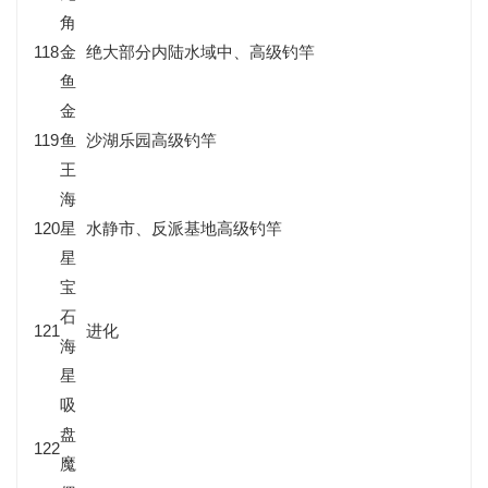
角
118
金
绝大部分内陆水域中、高级钓竿
鱼
金
119
鱼
沙湖乐园高级钓竿
王
海
120
星
水静市、反派基地高级钓竿
星
宝
石
121
进化
海
星
吸
盘
122
魔