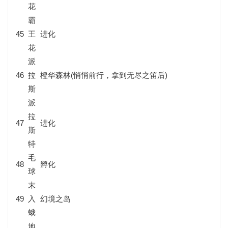
花
霸
45
王
进化
花
派
46
拉
橙华森林(悄悄前行，拿到无尽之笛后)
斯
派
拉
47
进化
斯
特
毛
48
孵化
球
末
49
入
幻境之岛
蛾
地