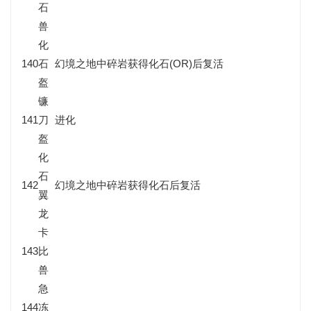
石
兽
化
140
石
幻境之地中碎岩获得化石(OR)后复活
盔
镰
141
刀
进化
盔
化
石
142
幻境之地中碎岩获得化石后复活
翼
龙
卡
143
比
兽
急
144
冻