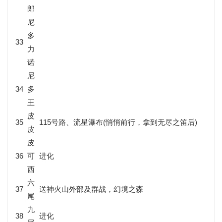
郎
尼
多
33
力
诺
尼
34
多
王
皮
35
115号路、流星瀑布(悄悄前行，拿到无尽之笛后)
皮
皮
36
可
进化
西
六
37
送神火山外部及群战，幻境之森
尾
九
38
进化