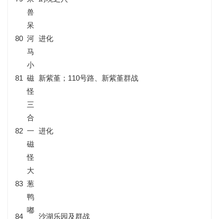
兽
呆
80
河
进化
马
小
81
磁
新紫堇；110号路、新紫堇群战
怪
三
合
82
一
进化
磁
怪
大
83
葱
鸭
嘟
84
沙湖乐园及群战