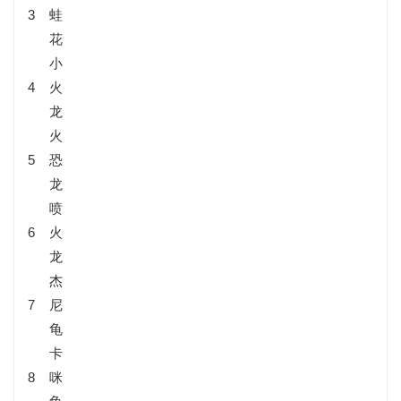
3
蛙
花
小
4
火
龙
火
5
恐
龙
喷
6
火
龙
杰
7
尼
龟
卡
8
咪