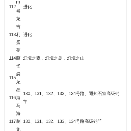
甲
112
进化
暴
龙
吉
113
利
进化
蛋
蔓
114
藤
幻境之森，幻境之岛，幻境之山
怪
袋
115
龙
墨
130、131、132、133、134号路、通知石室高级钓
116
海
竿
马
海
117
刺
130、131、132、133、134号路高级钓竿
龙