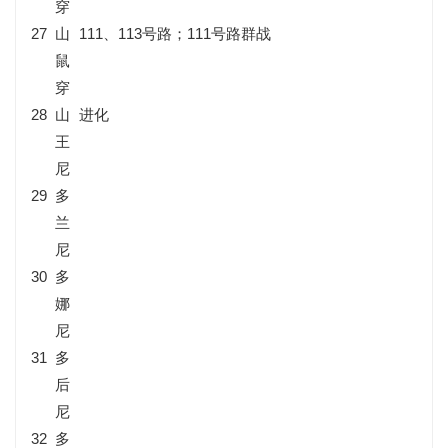
穿
27
山
111、113号路；111号路群战
鼠
穿
28
山
进化
王
尼
29
多
兰
尼
30
多
娜
尼
31
多
后
尼
32
多