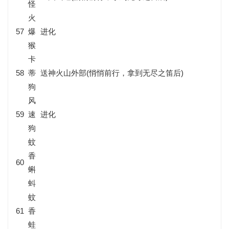
怪
火
57
爆
进化
猴
卡
58
蒂
送神火山外部(悄悄前行，拿到无尽之笛后)
狗
风
59
速
进化
狗
蚊
香
60
蝌
蚪
蚊
61
香
蛙