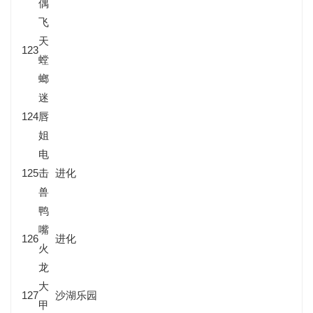
偶
飞
天
123
螳
螂
迷
124
唇
姐
电
125
击
进化
兽
鸭
嘴
126
进化
火
龙
大
127
沙湖乐园
甲