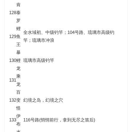
肯
128
泰
罗
鲤
全水域初、中级钓竿；104号路、琉璃市高级钓
129
鱼
竿；琉璃市冲浪
王
暴
130
鲤
琉璃市高级钓竿
龙
乘
131
龙
百
132
变
幻境之岛，幻境之穴
怪
伊
133
116号路(悄悄前行，拿到无尽之笛后)
布
水