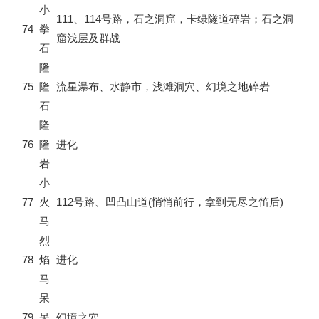
小
111、114号路，石之洞窟，卡绿隧道碎岩；石之洞
74
拳
窟浅层及群战
石
隆
75
隆
流星瀑布、水静市，浅滩洞穴、幻境之地碎岩
石
隆
76
隆
进化
岩
小
77
火
112号路、凹凸山道(悄悄前行，拿到无尽之笛后)
马
烈
78
焰
进化
马
呆
79
呆
幻境之穴