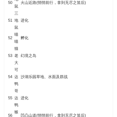
50
火山近路(悄悄前行，拿到无尽之笛后)
鼠
三
51
地
进化
鼠
喵
52
孵化
喵
猫
53
老
幻境之岛
大
可
54
达
沙湖乐园草地、水面及群战
鸭
哥
55
达
进化
鸭
猴
56
凹凸山道(悄悄前行，拿到无尽之笛后)