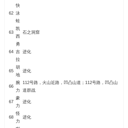
快
62
泳
蛙
凯
63
石之洞窟
西
勇
64
吉
进化
拉
胡
65
进化
地
腕
112号路，火山近路，凹凸山道；112号路，凹凸山
66
力
道群战
豪
67
进化
力
怪
68
进化
力