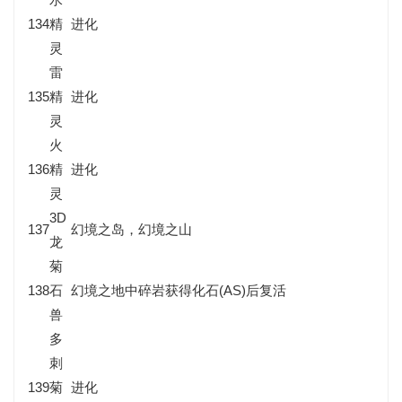
134
精
进化
灵
雷
135
精
进化
灵
火
136
精
进化
灵
3D
137
幻境之岛，幻境之山
龙
菊
138
石
幻境之地中碎岩获得化石(AS)后复活
兽
多
刺
139
菊
进化