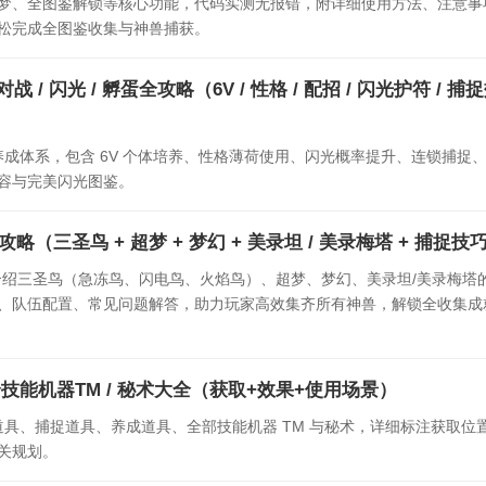
梦、全图鉴解锁等核心功能，代码实测无报错，附详细使用方法、注意事
松完成全图鉴收集与神兽捕获。
 对战 / 闪光 / 孵蛋全攻略（6V / 性格 / 配招 / 闪光护符 / 捕
布的精灵养成体系，包含 6V 个体培养、性格薄荷使用、闪光概率提升、连锁捕捉
容与完美闪光图鉴。
捕捉攻略（三圣鸟 + 超梦 + 梦幻 + 美录坦 / 美录梅塔 + 捕捉技
，详细介绍三圣鸟（急冻鸟、闪电鸟、火焰鸟）、超梦、梦幻、美录坦/美录梅塔
、队伍配置、常见问题解答，助力玩家高效集齐所有神兽，解锁全收集成
具 + 全技能机器TM / 秘术大全（获取+效果+使用场景）
布的回复道具、捕捉道具、养成道具、全部技能机器 TM 与秘术，详细标注获取位
关规划。