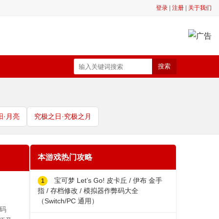
登录
|
注册
|
关于我们
搜索
阳·月亮
究极之日·究极之月
本游戏热门攻略
宝可梦 Let’s Go! 皮卡丘 / 伊布 金手
指 / 存档修改 / 模拟器作弊码大全
（Switch/PC 通用）
弊码