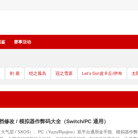
图鉴
赛事活动
珠
剑·盾
铠之孤岛
冠之雪原
Let’s Go!皮卡丘/伊布
太
/ 存档修改 / 模拟器作弊码大全（Switch/PC 通用）
ch（大气层 / SXOS）、PC（Yuzu/Ryujinx）双平台通用金手指、模拟器作