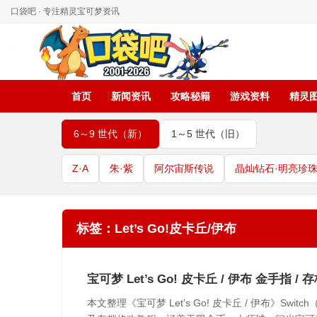
口袋吧 · 专注精灵宝可梦资讯
首页
新闻资讯
攻略秘籍
游戏资料
精灵
6～9 世代（新）
1～5 世代（旧）
Z·A
朱·紫
阿尔宙斯传说
晶灿钻石·明亮珍
标签：Let’s Go!皮卡丘/伊布
宝可梦 Let’s Go! 皮卡丘 / 伊布 金手指 
本文整理《宝可梦 Let’s Go! 皮卡丘 / 伊布》Swit