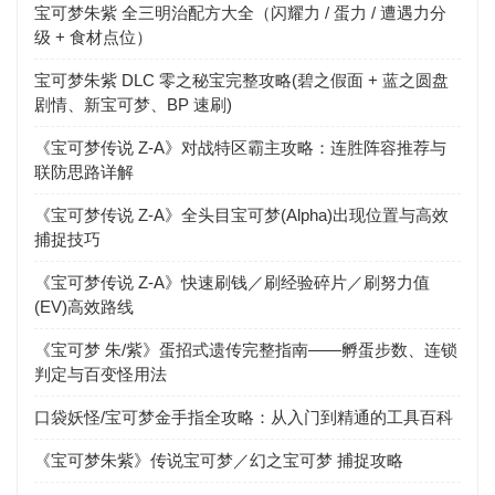
宝可梦朱紫 全三明治配方大全（闪耀力 / 蛋力 / 遭遇力分
级 + 食材点位）
宝可梦朱紫 DLC 零之秘宝完整攻略(碧之假面 + 蓝之圆盘
剧情、新宝可梦、BP 速刷)
《宝可梦传说 Z-A》对战特区霸主攻略：连胜阵容推荐与
联防思路详解
《宝可梦传说 Z-A》全头目宝可梦(Alpha)出现位置与高效
捕捉技巧
《宝可梦传说 Z-A》快速刷钱／刷经验碎片／刷努力值
(EV)高效路线
《宝可梦 朱/紫》蛋招式遗传完整指南——孵蛋步数、连锁
判定与百变怪用法
口袋妖怪/宝可梦金手指全攻略：从入门到精通的工具百科
《宝可梦朱紫》传说宝可梦／幻之宝可梦 捕捉攻略