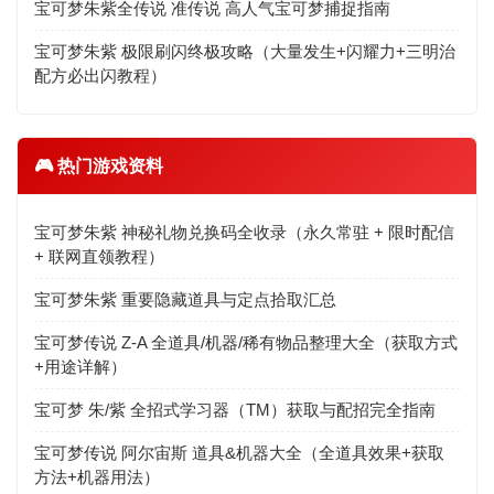
宝可梦朱紫全传说 准传说 高人气宝可梦捕捉指南
宝可梦朱紫 极限刷闪终极攻略（大量发生+闪耀力+三明治
配方必出闪教程）
🎮 热门游戏资料
宝可梦朱紫 神秘礼物兑换码全收录（永久常驻 + 限时配信
+ 联网直领教程）
宝可梦朱紫 重要隐藏道具与定点拾取汇总
宝可梦传说 Z-A 全道具/机器/稀有物品整理大全（获取方式
+用途详解）
宝可梦 朱/紫 全招式学习器（TM）获取与配招完全指南
宝可梦传说 阿尔宙斯 道具&机器大全（全道具效果+获取
方法+机器用法）