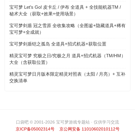
宝可梦 Let’s Go! 皮卡丘 / 伊布 全道具 + 全技能机器TM /
秘术大全（获取+效果+使用场景）
宝可梦剑盾 冠之雪原 全收集攻略（全图鉴+隐藏道具+稀有
宝可梦+全成就）
宝可梦剑盾铠之孤岛 全道具+招式机器+获取位置
精灵宝可梦 究极之日/究极之月 道具+招式机器（TM/HM）
大全（含获取位置）
精灵宝可梦日月版本限定精灵对照表（太阳 / 月亮）+ 互补
交换清单
口袋吧 © 2001-2026 宝可梦游戏专题站 · 仅供学习交流
京ICP备05002314号
京公网安备 11010602010112号