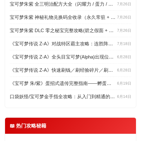
宝可梦朱紫 全三明治配方大全（闪耀力 / 蛋力 / 遭遇力分级 + 食材点位）
7月26日
宝可梦朱紫 神秘礼物兑换码全收录（永久常驻 + 限时配信 + 联网直领教程）
7月26日
宝可梦朱紫 DLC 零之秘宝完整攻略(碧之假面 + 蓝之圆盘剧情、新宝可梦、BP 速刷)
7月26日
《宝可梦传说 Z-A》对战特区霸主攻略：连胜阵容推荐与联防思路详解
7月18日
《宝可梦传说 Z-A》全头目宝可梦(Alpha)出现位置与高效捕捉技巧
6月28日
《宝可梦传说 Z-A》快速刷钱／刷经验碎片／刷努力值(EV)高效路线
6月28日
《宝可梦 朱/紫》蛋招式遗传完整指南——孵蛋步数、连锁判定与百变怪用法
6月19日
口袋妖怪/宝可梦金手指全攻略：从入门到精通的工具百科
6月14日
📖 热门攻略秘籍