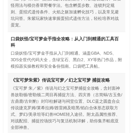
怪用法与模仿香草野餐学法。包含孵蛋步数、连锁判定规
则、蛋招式遗传条件、火焰之躯加速孵化技巧，以及常见避
坑问答。朱紫玩家快速掌握蛋招式遗传方法，轻松培养对战
蛋宠。
口袋妖怪/宝可梦金手指全攻略：从入门到精通的工具百
科
口袋妖怪/宝可梦金手指从入门到精通。涵盖GBA、NDS、
3DS全世代代码大全，含绿宝石、黑白2、XY等热门作品，附
模拟器实操教程和安全备份指南。口袋吧工具帖。
《宝可梦朱紫》传说宝可梦／幻之宝可梦 捕捉攻略
《宝可梦 朱／紫》传说与幻之宝可梦捕捉全攻略，含封面神
兽故勒顿/密勒顿二周目再捕捉方法、四灾兽（古简蜗/古玉鱼/
古鼎鹿/古剑豹）封印柱解谜与祠堂位置、DLC蓝之圆盘合众
传说捷克罗姆/莱希拉姆/酋雷姆及暗黑/焰白合体形态获取方
式、梦幻/美录坦等幻兽HOME转入途径。附太晶属性推荐、
对战配招、捕捉控场技巧与复活机制详解，助你集齐帕底亚
全部神兽。