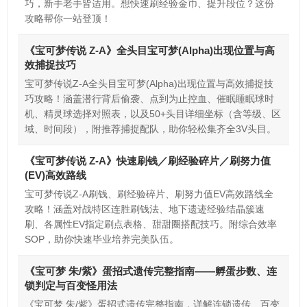
巧，新手老手皆适用。想快速刷经验金币、提升段位？这份
攻略帮你一站登顶！
《宝可梦传说 Z-A》全头目宝可梦(Alpha)出现位置与高
效捕捉技巧
宝可梦传说Z-A全头目宝可梦(Alpha)出现位置与高效捕捉技
巧攻略！涵盖潜行背后偷袭、点到为止控血、催眠睡眠球时
机、精灵球选择对照表，以及50+头目详细坐标（含等级、区
域、时间段），附推荐捕捉配队，助你轻松集齐全3V头目。
《宝可梦传说 Z-A》快速刷钱／刷经验碎片／刷努力值
(EV)高效路线
宝可梦传说Z-A刷钱、刷经验碎片、刷努力值EV高效路线全
攻略！涵盖对战特区连胜刷钱法、地下遗迹经验结晶簇速
刷、各属性EV指定刷点表格、甜甜圈搭配技巧。附综合效率
SOP，助你快速毕业培养完美队伍。
《宝可梦 朱/紫》蛋招式遗传完整指南——孵蛋步数、连
锁判定与百变怪用法
《宝可梦 朱/紫》蛋招式遗传完整指南，详解连锁遗传、百变