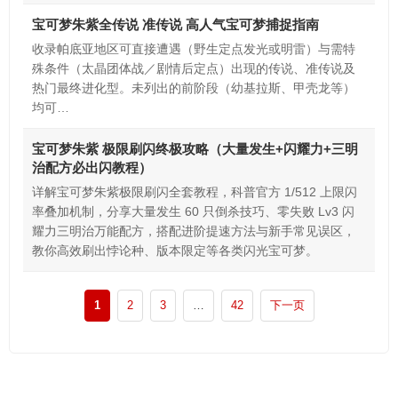
宝可梦朱紫全传说 准传说 高人气宝可梦捕捉指南
收录帕底亚地区可直接遭遇（野生定点发光或明雷）与需特
殊条件（太晶团体战／剧情后定点）出现的传说、准传说及
热门最终进化型。未列出的前阶段（幼基拉斯、甲壳龙等）
均可…
宝可梦朱紫 极限刷闪终极攻略（大量发生+闪耀力+三明
治配方必出闪教程）
详解宝可梦朱紫极限刷闪全套教程，科普官方 1/512 上限闪
率叠加机制，分享大量发生 60 只倒杀技巧、零失败 Lv3 闪
耀力三明治万能配方，搭配进阶提速方法与新手常见误区，
教你高效刷出悖论种、版本限定等各类闪光宝可梦。
1
2
3
…
42
下一页