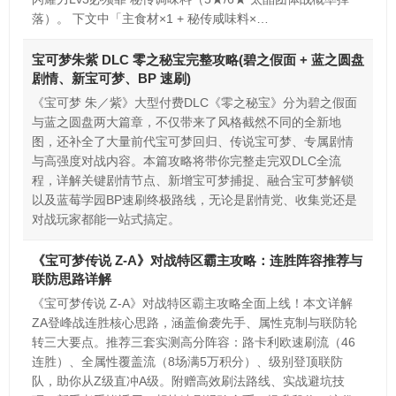
落）。 下文中「主食材×1 + 秘传咸味料×…
宝可梦朱紫 DLC 零之秘宝完整攻略(碧之假面 + 蓝之圆盘
剧情、新宝可梦、BP 速刷)
《宝可梦 朱／紫》大型付费DLC《零之秘宝》分为碧之假面
与蓝之圆盘两大篇章，不仅带来了风格截然不同的全新地
图，还补全了大量前代宝可梦回归、传说宝可梦、专属剧情
与高强度对战内容。本篇攻略将带你完整走完双DLC全流
程，详解关键剧情节点、新增宝可梦捕捉、融合宝可梦解锁
以及蓝莓学园BP速刷终极路线，无论是剧情党、收集党还是
对战玩家都能一站式搞定。
《宝可梦传说 Z-A》对战特区霸主攻略：连胜阵容推荐与
联防思路详解
《宝可梦传说 Z-A》对战特区霸主攻略全面上线！本文详解
ZA登峰战连胜核心思路，涵盖偷袭先手、属性克制与联防轮
转三大要点。推荐三套实测高分阵容：路卡利欧速刷流（46
连胜）、全属性覆盖流（8场满5万积分）、级别登顶联防
队，助你从Z级直冲A级。附赠高效刷法路线、实战避坑技