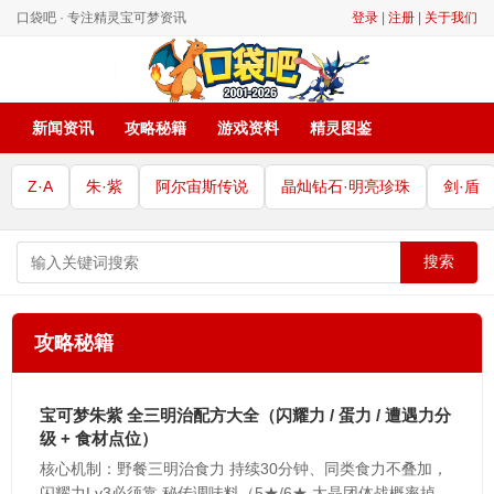
口袋吧 · 专注精灵宝可梦资讯
登录
|
注册
|
关于我们
新闻资讯
攻略秘籍
游戏资料
精灵图鉴
Z·A
朱·紫
阿尔宙斯传说
晶灿钻石·明亮珍珠
剑·盾
搜索
攻略秘籍
宝可梦朱紫 全三明治配方大全（闪耀力 / 蛋力 / 遭遇力分
级 + 食材点位）
核心机制：野餐三明治食力 持续30分钟、同类食力不叠加，
闪耀力Lv3必须靠 秘传调味料（5★/6★ 太晶团体战概率掉