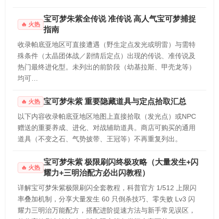
宝可梦朱紫全传说 准传说 高人气宝可梦捕捉
火热
指南
收录帕底亚地区可直接遭遇（野生定点发光或明雷）与需特
殊条件（太晶团体战／剧情后定点）出现的传说、准传说及
热门最终进化型。未列出的前阶段（幼基拉斯、甲壳龙等）
均可…
宝可梦朱紫 重要隐藏道具与定点拾取汇总
火热
以下内容收录帕底亚地区地图上直接拾取（发光点）或NPC
赠送的重要养成、进化、对战辅助道具。商店可购买的通用
道具（不变之石、气势披带、王冠等）不再重复列出。
宝可梦朱紫 极限刷闪终极攻略（大量发生+闪
火热
耀力+三明治配方必出闪教程）
详解宝可梦朱紫极限刷闪全套教程，科普官方 1/512 上限闪
率叠加机制，分享大量发生 60 只倒杀技巧、零失败 Lv3 闪
耀力三明治万能配方，搭配进阶提速方法与新手常见误区，