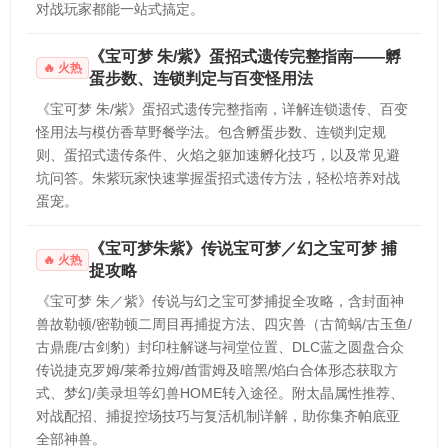
对战玩家都能一站式搞定。
《宝可梦 朱/紫》蛋招式遗传完整指南——孵
火热
蛋步数、连锁判定与百变怪用法
《宝可梦 朱/紫》蛋招式遗传完整指南，详解连锁遗传、百变
怪用法与模仿香草野餐学法。包含孵蛋步数、连锁判定规
则、蛋招式遗传条件、火焰之躯加速孵化技巧，以及常见避
坑问答。朱紫玩家快速掌握蛋招式遗传方法，轻松培养对战
蛋宠。
《宝可梦朱紫》传说宝可梦／幻之宝可梦 捕
火热
捉攻略
《宝可梦 朱／紫》传说与幻之宝可梦捕捉全攻略，含封面神
兽故勒顿/密勒顿二周目再捕捉方法、四灾兽（古简蜗/古玉鱼/
古鼎鹿/古剑豹）封印柱解谜与祠堂位置、DLC蓝之圆盘合众
传说捷克罗姆/莱希拉姆/酋雷姆及暗黑/焰白合体形态获取方
式、梦幻/美录坦等幻兽HOME转入途径。附太晶属性推荐、
对战配招、捕捉控场技巧与复活机制详解，助你集齐帕底亚
全部神兽。