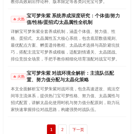
教你高效刷出悖论种、版本限定等各类闪光宝可梦。
宝可梦朱紫 系统养成深度研究：个体值/努力
火热
值/性格/蛋招式/太晶属性全机制
详解宝可梦朱紫全套养成机制，涵盖个体值、努力值、性
格、蛋招式、太晶属性五大核心系统，包含底层数值规则、
最优配点方案、孵蛋遗传教程、太晶战术选择与高阶避坑技
巧，搭配主流宝可梦养成模板，适配剧情通关、太晶团战、
排位竞技全场景，手把手教你精细化培育顶配对战宝可梦。
宝可梦朱紫 对战环境全解析：主流队伍配
火热
置、努力值分配与太晶化策略
本文全面解析宝可梦朱紫对战环境，包含高速进攻、戏法空
间等主流体系，提供热门宝可梦性格、努力值、太晶属性与
招式配置，讲解太晶化使用时机与努力值分配原则，助力玩
家快速掌握排位对战思路，构建强势对战队伍。
1
2
下一页