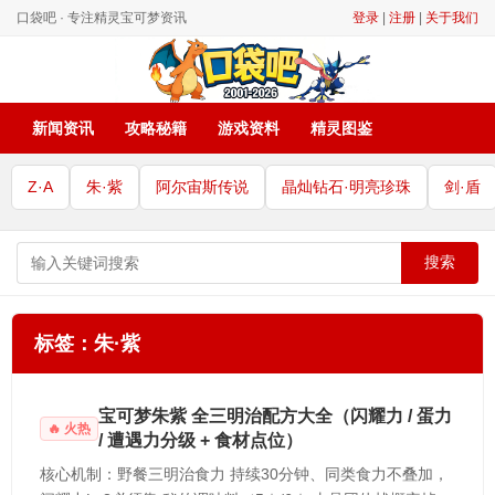
口袋吧 · 专注精灵宝可梦资讯
登录
|
注册
|
关于我们
新闻资讯
攻略秘籍
游戏资料
精灵图鉴
Z·A
朱·紫
阿尔宙斯传说
晶灿钻石·明亮珍珠
剑·盾
搜索
标签：朱·紫
宝可梦朱紫 全三明治配方大全（闪耀力 / 蛋力
火热
/ 遭遇力分级 + 食材点位）
核心机制：野餐三明治食力 持续30分钟、同类食力不叠加，