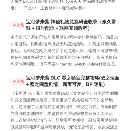
闪耀力Lv3必须靠 秘传调味料（5★/6★ 太晶团体战概率掉
落）。 下文中「主食材×1 + 秘传咸味料×…
宝可梦朱紫 神秘礼物兑换码全收录（永久常
火热
驻 + 限时配信 + 联网直领教程）
本文汇总了所有已知的宝可梦朱/紫神秘礼物兑换码，涵盖永
久常驻码、限时配信码以及无码直领活动，并附上详细领取
教程。无论你是刚入坑的新手还是老玩家，这份宝可梦朱/紫
神秘礼物兑换码大全都能帮你不错过任何福利。所有兑换码
均需联网领取，但不需要Nintendo Switch Online付费会员。
宝可梦朱紫 DLC 零之秘宝完整攻略(碧之假面
火热
+ 蓝之圆盘剧情、新宝可梦、BP 速刷)
《宝可梦 朱／紫》大型付费DLC《零之秘宝》分为碧之假面
与蓝之圆盘两大篇章，不仅带来了风格截然不同的全新地
图，还补全了大量前代宝可梦回归、传说宝可梦、专属剧情
与高强度对战内容。本篇攻略将带你完整走完双DLC全流
程，详解关键剧情节点、新增宝可梦捕捉、融合宝可梦解锁
以及蓝莓学园BP速刷终极路线，无论是剧情党、收集党还是