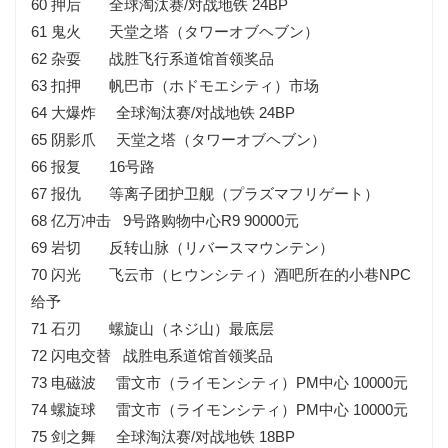
60 押后 全球淘汰赛/对战地铁 24BP
61 鬼火 天堂之塔（タワーオブヘブン）
62 杂耍 战胜飞行系道馆首领奖品
63 扣押 帆巴市（ホドモエシティ）市场
64 大爆炸 全球淘汰赛/对战地铁 24BP
65 阴影爪 天堂之塔（タワーオブヘブン）
66 报复 16号路
67 报仇 等离子团护卫舰（プラズマフリゲート）
68 亿万冲击 9号路购物中心R9 90000元
69 岩切 反转山脉（リバースマウンテン）
70 闪光 飞云市（ヒウンシティ）酒吧所在的小巷NPC
给予
71 石刃 螺旋山（ネジ山）最底层
72 闪电交替 战胜电系道馆首领奖品
73 电磁波 雷文市（ライモンシティ）PM中心 10000元
74 螺旋球 雷文市（ライモンシティ）PM中心 10000元
75 剑之舞 全球淘汰赛/对战地铁 18BP