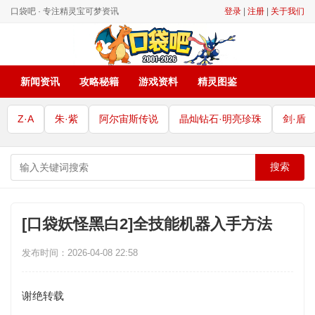
口袋吧 · 专注精灵宝可梦资讯
登录
|
注册
|
关于我们
新闻资讯
攻略秘籍
游戏资料
精灵图鉴
Z·A
朱·紫
阿尔宙斯传说
晶灿钻石·明亮珍珠
剑·盾
搜索
[口袋妖怪黑白2]全技能机器入手方法
发布时间：2026-04-08 22:58
谢绝转载