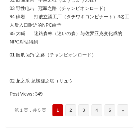
93 野性电击 冠军之路（チャンピオンロード）
94 碎岩 打败立涌工厂（タチワキコンビナート）3名工
人后入口附近的NPC给予
95 大喊 迷路森林（迷いの森）与佐罗亚克变化成的
NPC对话得到
01 磨爪 冠军之路（チャンピオンロード）
02 龙之爪 龙螺旋之塔（リュウ
Post Views:
349
第 1 页，共 5 页
1
2
3
4
5
»