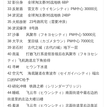
32 影分身 全球淘汰赛/对战地铁 6BP
33 反射盾 雷文市（ライモンシティ）PM中心 30000元
34 淤泥波 全球淘汰赛/对战地铁 24BP
35 火焰放射 23号路民宅（需要冲浪）
36 淤泥爆弹 8号路
37 沙暴 风聚市（フキヨセシティ）PM中心 50000元
38 大字火 笼目镇（カゴメタウン）PM中心 70000元
39 岩石封 古代之城（古代の城）地下一层
40 燕返 打败飞行系道馆首领后在风聚市（フキヨセシ
ティ）飞机跑道左下角拾得
41 寻衅 ヒウン下水道
42 空元气 海底隧道在青波市（セイガイハシティ）端出
口的NPC给予
43 硝化冲锋 铁路之桥（シリンダーブリッジ）
44 睡眠 飞云市（ヒウンシティ）南面街道中最右边的
街道里的左边大楼11楼
45 着迷 飞云市（ヒウンシティ）北面街道里右边靠近