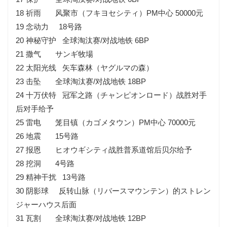
18 祈雨 风聚市（フキヨセシティ）PM中心 50000元
19 念动力 18号路
20 神秘守护 全球淘汰赛/对战地铁 6BP
21 撒气 サンギ牧場
22 太阳光线 矢车森林（ヤグルマの森）
23 击坠 全球淘汰赛/对战地铁 18BP
24 十万伏特 冠军之路（チャンピオンロード）战胜对手
后对手给予
25 雷电 笼目镇（カゴメタウン）PM中心 70000元
26 地震 15号路
27 报恩 ヒオウギシティ战胜普系道馆后贝尔给予
28 挖洞 4号路
29 精神干扰 13号路
30 阴影球 反转山脉（リバースマウンテン）的ストレン
ジャーハウス后面
31 瓦割 全球淘汰赛/对战地铁 12BP