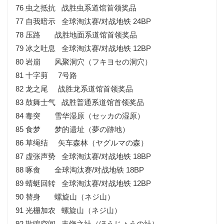
76 虫之抵抗 战胜虫系道馆首领奖品
77 自我暗示 全球淘汰赛/对战地铁 24BP
78 压路 战胜地面系道馆首领奖品
79 冰之吐息 全球淘汰赛/对战地铁 12BP
80 岩崩 风聚洞穴（フキヨセの洞穴）
81 十字剪 7号路
82 龙之尾 战胜龙系道馆首领奖品
83 鼓舞士气 战胜普通系道馆首领奖品
84 毒突 雪华湿原（セッカの湿原）
85 食梦 梦的遗址（夢の跡地）
86 草绳结 矢车森林（ヤグルマの森）
87 虚张声势 全球淘汰赛/对战地铁 18BP
88 啄食 全球淘汰赛/对战地铁 18BP
89 蜻蜓回转 全球淘汰赛/对战地铁 12BP
90 替身 螺旋山（ネジ山）
91 光栅加农 螺旋山（ネジ山）
92 欺骗空间 丰饶之社（ほうじょうの社）