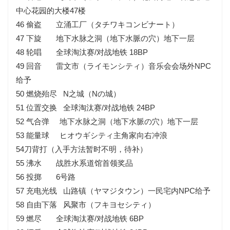
中心花园的大楼47楼
46 偷盗 立涌工厂（タチワキコンビナート）
47 下旋 地下水脉之洞（地下水脈の穴）地下一层
48 轮唱 全球淘汰赛/对战地铁 18BP
49 回音 雷文市（ライモンシティ）音乐会会场外NPC
给予
50 燃烧殆尽 N之城（Nの城）
51 位置交换 全球淘汰赛/对战地铁 24BP
52 气合弹 地下水脉之洞（地下水脈の穴）地下一层
53 能量球 ヒオウギシティ主角家向右冲浪
54刀背打（入手方法暂时不明，待补）
55 沸水 战胜水系道馆首领奖品
56 投掷 6号路
57 充电光线 山路镇（ヤマジタウン）一民宅内NPC给予
58 自由下落 风聚市（フキヨセシティ）
59 燃尽 全球淘汰赛/对战地铁 6BP