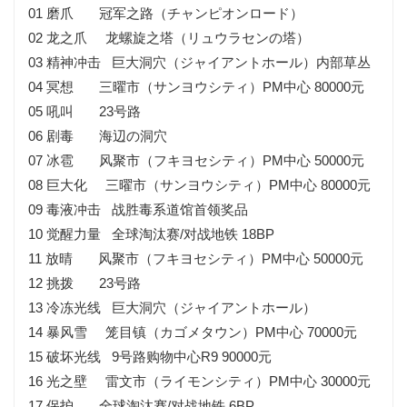
01 磨爪 冠军之路（チャンピオンロード）
02 龙之爪 龙螺旋之塔（リュウラセンの塔）
03 精神冲击 巨大洞穴（ジャイアントホール）内部草丛
04 冥想 三曜市（サンヨウシティ）PM中心 80000元
05 吼叫 23号路
06 剧毒 海辺の洞穴
07 冰雹 风聚市（フキヨセシティ）PM中心 50000元
08 巨大化 三曜市（サンヨウシティ）PM中心 80000元
09 毒液冲击 战胜毒系道馆首领奖品
10 觉醒力量 全球淘汰赛/对战地铁 18BP
11 放晴 风聚市（フキヨセシティ）PM中心 50000元
12 挑拨 23号路
13 冷冻光线 巨大洞穴（ジャイアントホール）
14 暴风雪 笼目镇（カゴメタウン）PM中心 70000元
15 破坏光线 9号路购物中心R9 90000元
16 光之壁 雷文市（ライモンシティ）PM中心 30000元
17 保护 全球淘汰赛/对战地铁 6BP