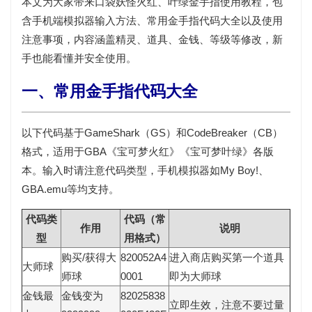
本文为大家带来口袋妖怪火红、叶绿金手指使用教程，包
含手机端模拟器输入方法、常用金手指代码大全以及使用
注意事项，内容涵盖精灵、道具、金钱、等级等修改，新
手也能看懂并安全使用。
一、常用金手指代码大全
以下代码基于GameShark（GS）和CodeBreaker（CB）
格式，适用于GBA《宝可梦火红》《宝可梦叶绿》各版
本。输入时请注意代码类型，手机模拟器如My Boy!、
GBA.emu等均支持。
代码类
代码（常
作用
说明
型
用格式）
购买/获得大
820052A4
进入商店购买第一个道具
大师球
师球
0001
即为大师球
金钱最
金钱变为
82025838
立即生效，注意不要过量