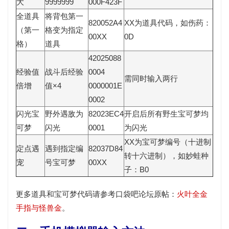
大
9999999
000F423F
全道具
将背包第一
820052A4
XX为道具代码，如伤药：
（第一
格变为指定
00XX
0D
格）
道具
42025088
经验值
战斗后经验
0004
需同时输入两行
倍增
值×4
0000001E
0002
闪光宝
野外遇敌为
82023EC4
开启后所有野生宝可梦均
可梦
闪光
0001
为闪光
XX为宝可梦编号（十进制
定点遇
遇到指定编
82037D84
转十六进制），如妙蛙种
宠
号宝可梦
00XX
子：B0
更多道具和宝可梦代码请参考口袋吧论坛原帖：
火叶全金
手指与怪兽金
。