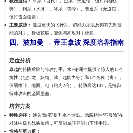
碾压道馆：
草系（百代）、虫系（无道馆，但对阿柳优
势）、钢系（水脉）、冰系（雪峰）、普通系（无道馆，
但打击面覆盖）。
主要威胁：
速度更快的飞行系、超能力系以及拥有先制技
能的对手。身板较脆，避免与高攻对手硬拼。
四、波加曼 → 帝王拿波 深度培养指南
定位分析
卓越的特防盾牌与特攻打手。
水+钢
属性提供了惊人的11个
抗性（包括龙、妖精、冰、超能力等）和1个免疫（毒），
仅弱格斗、地面、电（均为2倍）。特防高达101，是抵御
特殊攻击的坚固堡垒。
培养方案
特性选择：
通关“激流”提升水本输出。隐藏特性“不服输”在
对战中极具战略价值，可反制威吓等能力下降手段。
性格与努力值：