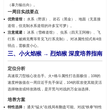
（暴力输出向）。
一周目实战要点
优势道馆：
水系（野原）、岩石（黑金）、地面（无直接
道馆，但克制水系道馆的许多宝可梦）。
注意规避：
冰系（雪峰道馆）、虫系（四天王阿柳）、飞
行系（被姆克鹰等常见飞行系克制）。对冰属性招式有4倍
弱点，需极度小心。
三、小火焰猴 → 烈焰猴 深度培养指南
定位分析
高速双刀型核心攻击手。
火+格斗
属性打击面极佳，108的
速度种族值在一周目近乎先手保证，104的双攻使其能灵活
选择物攻或特攻路线，是开荒与对战的万金油选择。
培养方案
特性选择：
通关“猛火”在残局有翻盘可能。对战“铁拳”特性