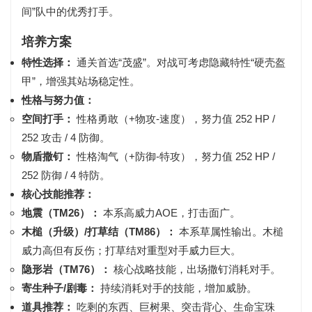
间”队中的优秀打手。
培养方案
特性选择：
通关首选“茂盛”。对战可考虑隐藏特性“硬壳盔
甲”，增强其站场稳定性。
性格与努力值：
空间打手：
性格
勇敢（+物攻-速度）
，努力值
252 HP /
252 攻击 / 4 防御
。
物盾撒钉：
性格
淘气（+防御-特攻）
，努力值
252 HP /
252 防御 / 4 特防
。
核心技能推荐：
地震（TM26）：
本系高威力AOE，打击面广。
木槌（升级）/打草结（TM86）：
本系草属性输出。木槌
威力高但有反伤；打草结对重型对手威力巨大。
隐形岩（TM76）：
核心战略技能，出场撒钉消耗对手。
寄生种子/剧毒：
持续消耗对手的技能，增加威胁。
道具推荐：
吃剩的东西、巨树果、突击背心、生命宝珠