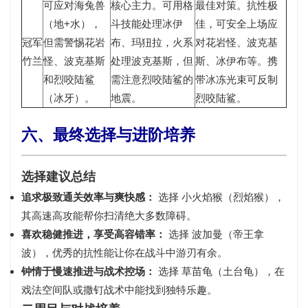
可应对海兔兽
核心主力。可用格
最佳对策
。抗性极
（地+水），
斗技能处理冰伊
佳，可安全上场应
冠军
但需警惕花岩
布、玛狃拉，火系
对花岩怪、波克基
竹兰
怪、波克基斯
处理波克基斯，但
斯、冰伊布等。携
和烈咬陆鲨
需注意烈咬陆鲨的
带冰冻光束可反制
（冰牙）。
地震。
烈咬陆鲨。
六、最终选择与进阶培养
选择建议总结
追求极致通关效率与爽快感：
选择
小火焰猴（烈焰猴）
，
其高速高攻能帮你扫清绝大多数障碍。
喜欢稳健推进，享受高容错率：
选择
波加曼（帝王拿
波）
，优秀的抗性能让你在战斗中游刃有余。
钟情于慢速推进与战术控场：
选择
草苗龟（土台龟）
，在
戏法空间队或撒钉战术中能找到独特乐趣。