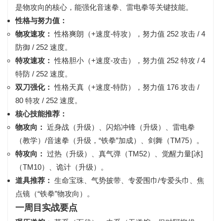
是物攻向的核心，能强化音速拳、雷电拳等关键技能。
性格与努力值：
物攻速攻：
性格
爽朗（+速度-特攻）
，努力值
252 攻击 / 4
防御 / 252 速度
。
特攻速攻：
性格
胆小（+速度-攻击）
，努力值
252 特攻 / 4
特防 / 252 速度
。
双刀强化：
性格
天真（+速度-特防）
，努力值
176 攻击 /
80 特攻 / 252 速度
。
核心技能推荐：
物攻向：
近身战（升级）、闪焰冲锋（升级）、
雷电拳
（教学）/音速拳（升级，“铁拳”加成）
、剑舞（TM75）。
特攻向：
过热（升级）、真气弹（TM52）、
觉醒力量[冰]
（TM10）
、诡计（升级）。
道具推荐：
生命宝珠、气势披带、专爱围巾/专爱头巾、焦
点镜（“铁拳”物攻向）。
一周目实战要点