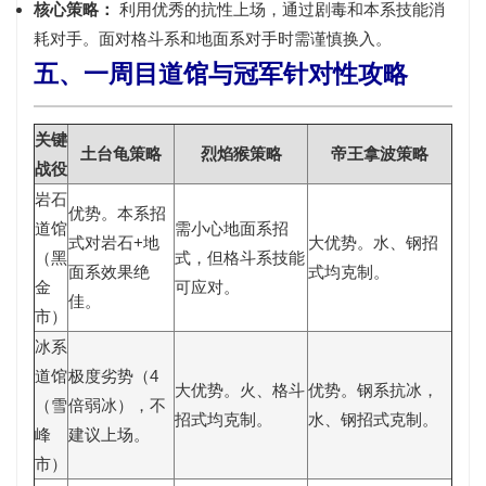
核心策略：
利用优秀的抗性上场，通过剧毒和本系技能消
耗对手。面对格斗系和地面系对手时需谨慎换入。
五、一周目道馆与冠军针对性攻略
关键
土台龟策略
烈焰猴策略
帝王拿波策略
战役
岩石
优势
。本系招
道馆
需小心地面系招
式对岩石+地
大优势
。水、钢招
（黑
式，但格斗系技能
面系效果绝
式均克制。
金
可应对。
佳。
市）
冰系
道馆
极度劣势
（4
大优势
。火、格斗
优势
。钢系抗冰，
（雪
倍弱冰），不
招式均克制。
水、钢招式克制。
峰
建议上场。
市）