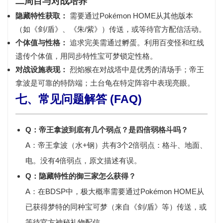
二周目与对战培养
隐藏特性获取：
需要通过
Pokémon HOME
从其他版本
（如《剑/盾》、《朱/紫》）传送，或等待官方配信活动。
个体值与性格：
追求完美需通过孵蛋。利用百变怪和红线
遗传个体值，用同步特性宝可梦锁定性格。
对战设施表现：
烈焰猴在对战塔中是优秀的清场手；帝王
拿波是可靠的特防端；土台龟在特定阵容中表现亮眼。
七、常见问题解答 (FAQ)
Q：帝王拿波到底有几个弱点？是四倍弱格斗吗？
A：帝王拿波（水+钢）共有
3个2倍弱点：格斗、地面、
电
。
没有4倍弱点
，原文描述有误。
Q：隐藏特性的御三家怎么获得？
A：在BDSP中，极大概率需要通过
Pokémon HOME
从
已获得梦特的同种宝可梦（来自《剑/盾》等）传送，或
等待官方神秘礼物配信。