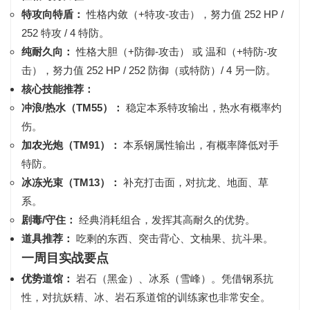
特攻向特盾：
性格
内敛（+特攻-攻击）
，努力值
252 HP /
252 特攻 / 4 特防
。
纯耐久向：
性格
大胆（+防御-攻击）
或
温和（+特防-攻
击）
，努力值
252 HP / 252 防御（或特防）/ 4 另一防
。
核心技能推荐：
冲浪/热水（TM55）：
稳定本系特攻输出，热水有概率灼
伤。
加农光炮（TM91）：
本系钢属性输出，有概率降低对手
特防。
冰冻光束（TM13）：
补充打击面，对抗龙、地面、草
系。
剧毒/守住：
经典消耗组合，发挥其高耐久的优势。
道具推荐：
吃剩的东西、突击背心、文柚果、抗斗果。
一周目实战要点
优势道馆：
岩石（黑金）、冰系（雪峰）。凭借钢系抗
性，对抗妖精、冰、岩石系道馆的训练家也非常安全。