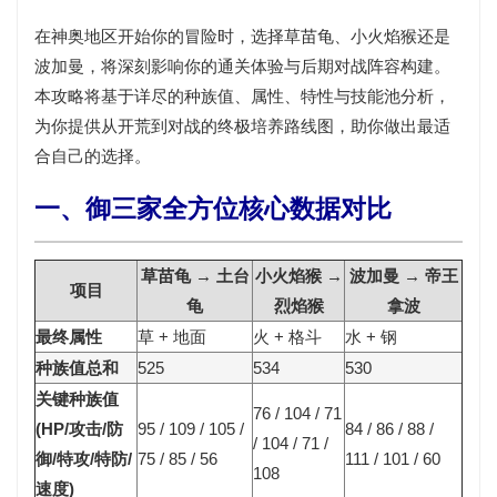
在神奥地区开始你的冒险时，选择草苗龟、小火焰猴还是
波加曼，将深刻影响你的通关体验与后期对战阵容构建。
本攻略将基于
详尽的种族值、属性、特性与技能池分析
，
为你提供从开荒到对战的终极培养路线图，助你做出最适
合自己的选择。
一、御三家全方位核心数据对比
草苗龟 → 土台
小火焰猴 →
波加曼 → 帝王
项目
龟
烈焰猴
拿波
最终属性
草 + 地面
火 + 格斗
水 + 钢
种族值总和
525
534
530
关键种族值
76 / 104 / 71
(HP/攻击/防
95 / 109 / 105 /
84 / 86 / 88 /
/ 104 / 71 /
御/特攻/特防/
75 / 85 / 56
111 / 101 / 60
108
速度)