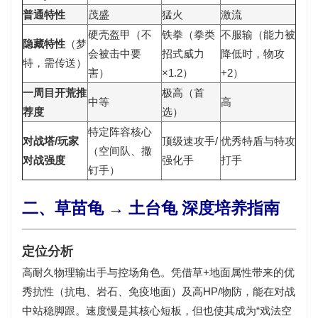
普通特性
茂盛
猛火
激流
硬壳盔甲
（不
铁拳
（拳类
不服输
（能力被
隐藏特性
（梦
会被击中要
招式威力
降低时，物攻
特，需传送）
害）
×1.2）
+2）
一周目开荒推
极高（首
中等
高
荐度
选）
特定阵容核心
对战塔/玩家
顶级速攻手/
优秀特盾与特攻
（空间队、撒
对战强度
强化手
打手
钉手）
二、草苗龟 → 土台龟 深度培养指南
定位分析
高耐久物理输出手与控场角色。凭借
草+地面
属性带来的优
秀抗性（抗电、岩石、免疫地面）及高HP/物防，能在对战
中站稳脚跟。速度慢是其核心短板，但也使其成为“戏法空